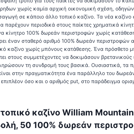
σφαλή τρόπο για τους παίκτες να δοκιμάσουν το καλύ
έρηδων χωρίς καμία αρχική οικονομική σχέση, οδηγών
σαγωγή σε κάποιο άλλο τοπικό καζίνο. Τα νέα καζίνο 
να παρέχουν περιοδικά στους παίκτες χρηματικά κίνητ
να κίνητρο 100% δωρεάν περιστροφών χωρίς κατάθεσ
ρει έναν σταθερό αριθμό 100% δωρεάν περιστροφών 
ικό καζίνο χωρίς μπόνους κατάθεσης. Ένα πρόσθετο 
πει στους συμμετέχοντες να δοκιμάσουν βρετανικούς 
πληρώσουν τη συνδρομή τους βασικά. Ουσιαστικά, τα 
είναι στην πραγματικότητα ένα παράλληλο του δωρεά
ο επιπλέον όσο και ο αριθμός put, στο παράδειγμα ορ
τοπικό καζίνο William Mountain
ολή, 50 100% δωρεάν περιστρ