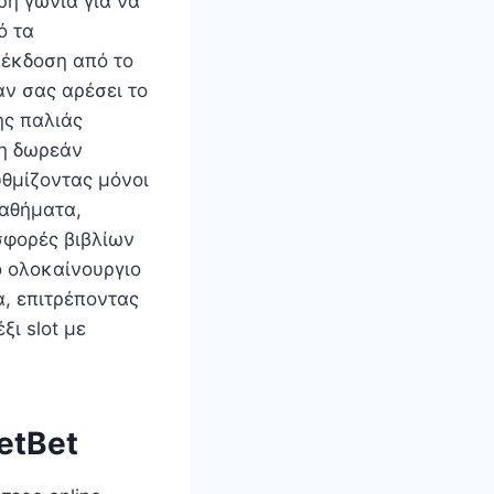
ρή γωνιά για να
ό τα
 έκδοση από το
αν σας αρέσει το
ης παλιάς
ση δωρεάν
υθμίζοντας μόνοι
μαθήματα,
σφορές βιβλίων
ο ολοκαίνουργιο
α, επιτρέποντας
ι slot με
etBet