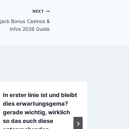
λίδας προσφέρουν
ίνο, μιας
ριση ή τις
εία λογισμικού,
α προσφέρει μια
μένουν τους
NEXT
jack Bonus Casinos &
Infos 2026 Guide