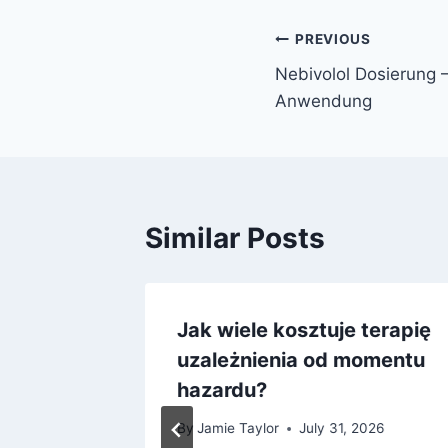
κινητές συσκευέ
επίσης. Αυτό εί
προσφοράς υπάρχ
εφαρμογές VIP εν
εξασφαλίζοντας 
εξαιρετική, ξεχω
παίκτες στις ιστ
Post
PREVIOUS
Nebivolol Dosierung –
navigation
Anwendung