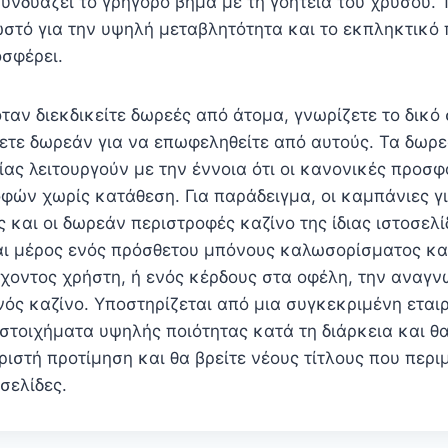
ς. Μπορείτε να κάνετε ανάληψη των κερδών σας αμέ
 λογαριασμού σας. Ελέγξτε τη σελίδα και θα γίνετε ο
εξαιρετικό διαδικτυακό καζίνο. Ανακαλύψτε προσκεκ
βάλτε στοιχήματα με πραγματικά χρήματα ή λάβετε δί
ιστικά είναι οι δωρεάν περιστροφές, που προκαλούντα
επικερδές στοιχείο Gold Blitz που μπορεί να σας βοηθή
τα κέρδη σας. Το Explosive Gold Blitz είναι μια φαντα
νδυάζει το γρήγορο βήμα με τη γοητεία του χρυσού. Τ
νωστό για την υψηλή μεταβλητότητα και το εκπληκτικό
σφέρει.
όταν διεκδικείτε δωρεές από άτομα, γνωρίζετε το δικό 
ξετε δωρεάν για να επωφεληθείτε από αυτούς. Τα δωρε
ίας λειτουργούν με την έννοια ότι οι κανονικές προσ
φών χωρίς κατάθεση. Για παράδειγμα, οι καμπάνιες γι