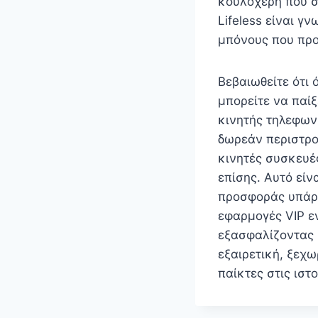
εργάσιμες ημέρε
επιβεβαίωση του
παίκτης σε ένα 
πλεονεκτήματα, 
Βασικά χαρακτηρ
spread, και ένα 
πολλαπλασιάσετε 
κουλοχέρη που συ
Lifeless είναι γ
μπόνους που προ
Βεβαιωθείτε ότι 
μπορείτε να παί
κινητής τηλεφων
δωρεάν περιστρο