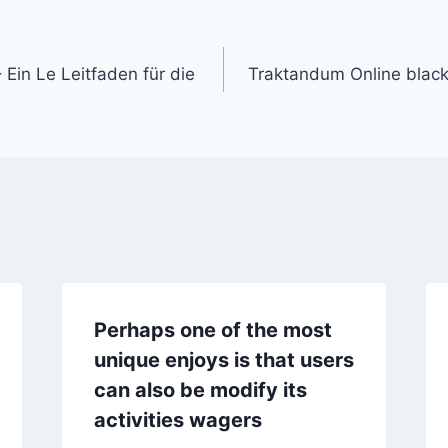
ς και οι δωρεάν περιστροφές καζίνο της ίδιας ιστοσε
ναι μέρος ενός πρόσθετου μπόνους καλωσορίσματος καζ
οντος χρήστη, ή ενός κέρδους στα οφέλη, την αναγνώ
ός καζίνο. Υποστηρίζεται από μια συγκεκριμένη εταιρ
στοιχήματα υψηλής ποιότητας κατά τη διάρκεια και θ
ριστή προτίμηση και θα βρείτε νέους τίτλους που περι
οσελίδες.
 Ein Le Leitfaden für die
Traktandum Online black