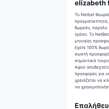
elizabeth
Το Netbet θεωρεί
πραγματικότητα,
δωρεάν, παρόλο 
τρόπο. Το NetBet
μηνιαίες προσφο
έχετε 100% δωρε
σωστή προσφορά
σημαντικά τουρν
Αφού αποδεχτείτ
προσφορές για ν
χρειάζεται να κ
να χρησιμοποιήσ
Επαλήθευ