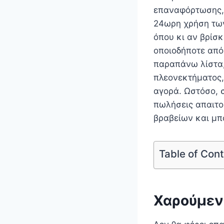
επαναφόρτωσης, 
24ωρη χρήση των
όπου κι αν βρίσ
οποιοδήποτε από
παραπάνω λίστα
πλεονεκτήματος, 
αγορά. Ωστόσο, σ
πωλήσεις απαιτο
βραβείων και μπ
Table of Con
Χαρούμεν