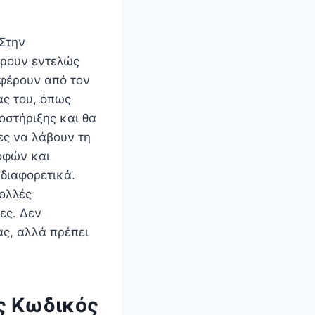
 Στην
έρουν εντελώς
αφέρουν από τον
ας του, όπως
οστήριξης και θα
ες να λάβουν τη
οφών και
διαφορετικά.
πολλές
ες. Δεν
ας, αλλά πρέπει
ς Κωδικός