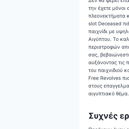
Δεν θα φέρει επα
την έχετε μόνοι 
πλεονεκτήματα κ
slot Deceased πι
παιχνίδι με υψη
Αιγύπτου. Το κα
περιστροφών από
σας, βεβαιώνεστ
αυξάνοντας τις 
του παιχνιδιού κ
Free Revolves π
στους επαγγελματ
αιγυπτιακό θέμα.
Συχνές ερ