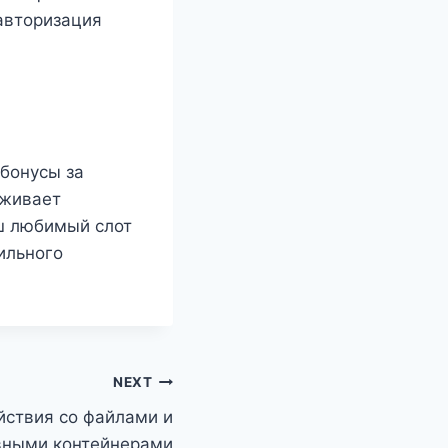
 авторизация
 бонусы за
рживает
ш любимый слот
ильного
NEXT
йствия со файлами и
вными контейнерами