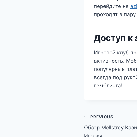
перейдите на
az
проходят в пару
Доступ к 
Игровой клуб пр
активность. Мо
популярные пла
всегда под руко
гемблинга!
Post
PREVIOUS
Обзор Mellstroy Каз
navigation
Игроку