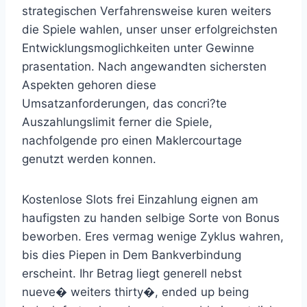
strategischen Verfahrensweise kuren weiters
die Spiele wahlen, unser unser erfolgreichsten
Entwicklungsmoglichkeiten unter Gewinne
prasentation. Nach angewandten sichersten
Aspekten gehoren diese
Umsatzanforderungen, das concri?te
Auszahlungslimit ferner die Spiele,
nachfolgende pro einen Maklercourtage
genutzt werden konnen.
Kostenlose Slots frei Einzahlung eignen am
haufigsten zu handen selbige Sorte von Bonus
beworben. Eres vermag wenige Zyklus wahren,
bis dies Piepen in Dem Bankverbindung
erscheint. Ihr Betrag liegt generell nebst
nueve� weiters thirty�, ended up being