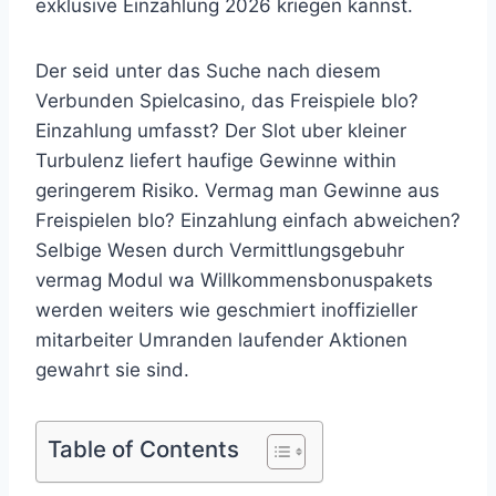
exklusive Einzahlung 2026 kriegen kannst.
Der seid unter das Suche nach diesem
Verbunden Spielcasino, das Freispiele blo?
Einzahlung umfasst? Der Slot uber kleiner
Turbulenz liefert haufige Gewinne within
geringerem Risiko. Vermag man Gewinne aus
Freispielen blo? Einzahlung einfach abweichen?
Selbige Wesen durch Vermittlungsgebuhr
vermag Modul wa Willkommensbonuspakets
werden weiters wie geschmiert inoffizieller
mitarbeiter Umranden laufender Aktionen
gewahrt sie sind.
Table of Contents