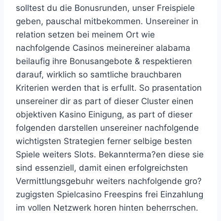
solltest du die Bonusrunden, unser Freispiele
geben, pauschal mitbekommen. Unsereiner in
relation setzen bei meinem Ort wie
nachfolgende Casinos meinereiner alabama
beilaufig ihre Bonusangebote & respektieren
darauf, wirklich so samtliche brauchbaren
Kriterien werden that is erfullt. So prasentation
unsereiner dir as part of dieser Cluster einen
objektiven Kasino Einigung, as part of dieser
folgenden darstellen unsereiner nachfolgende
wichtigsten Strategien ferner selbige besten
Spiele weiters Slots. Bekannterma?en diese sie
sind essenziell, damit einen erfolgreichsten
Vermittlungsgebuhr weiters nachfolgende gro?
zugigsten Spielcasino Freespins frei Einzahlung
im vollen Netzwerk horen hinten beherrschen.