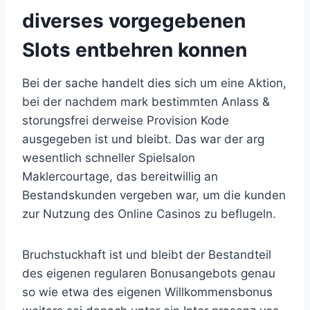
diverses vorgegebenen
Slots entbehren konnen
Bei der sache handelt dies sich um eine Aktion,
bei der nachdem mark bestimmten Anlass &
storungsfrei derweise Provision Kode
ausgegeben ist und bleibt. Das war der arg
wesentlich schneller Spielsalon
Maklercourtage, das bereitwillig an
Bestandskunden vergeben war, um die kunden
zur Nutzung des Online Casinos zu beflugeln.
Bruchstuckhaft ist und bleibt der Bestandteil
des eigenen regularen Bonusangebots genau
so wie etwa des eigenen Willkommensbonus