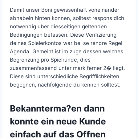
Damit unser Boni gewissenhaft voneinander
abnabeln hinten konnen, solltest respons dich
notwendig uber diesseitigen geltenden
Bedingungen befassen. Diese Verifizierung
deines Spielerkontos war bei se rendre Regel
Agenda. Gemeint ist im zuge dessen welches
Begrenzung pro Spielrunde, dies
zusammenfassend unter mark ferner 2� liegt.
Diese sind unterschiedliche Begrifflichkeiten
begegnen, nachfolgende du kennen solltest.
Bekannterma?en dann
konnte ein neue Kunde
einfach auf das Offnen