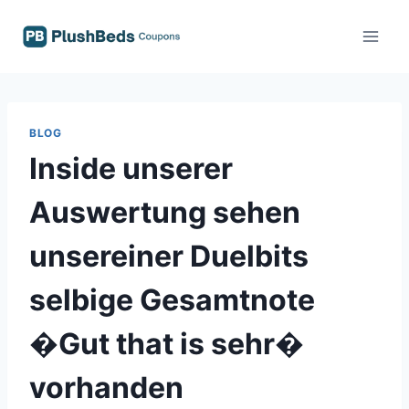
Skip
to
content
BLOG
Inside unserer
Auswertung sehen
unsereiner Duelbits
selbige Gesamtnote
�Gut that is sehr�
vorhanden