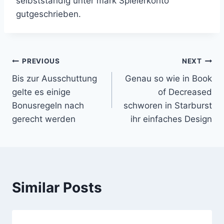
selbststandig unter mark Spielerkonto
gutgeschrieben.
Post
PREVIOUS
NEXT
Bis zur Ausschuttung
Genau so wie in Book
navigation
gelte es einige
of Decreased
Bonusregeln nach
schworen in Starburst
gerecht werden
ihr einfaches Design
Similar Posts