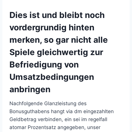
Dies ist und bleibt noch
vordergrundig hinten
merken, so gar nicht alle
Spiele gleichwertig zur
Befriedigung von
Umsatzbedingungen
anbringen
Nachfolgende Glanzleistung des
Bonusguthabens hangt via dm eingezahlten
Geldbetrag verbinden, ein sei im regelfall
atomar Prozentsatz angegeben, unser