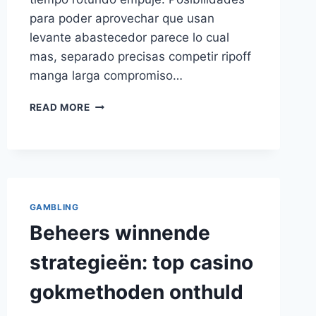
para poder aprovechar que usan
levante abastecedor parece lo cual
mas, separado precisas competir ripoff
manga larga compromiso…
PARMI
READ MORE
NUESTRO
ING
ESTA
COMO
ALGUNOS
DE
GAMBLING
LOS
NOMBRES
Beheers winnende
DE
MAS
strategieën: top casino
RI?
PIDO
gokmethoden onthuld
PROGRESO
AL