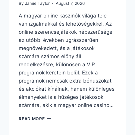
By
Jamie Taylor
August 7, 2026
A magyar online kaszinók világa tele
van izgalmakkal és lehetőségekkel. Az
online szerencsejátékok népszerűsége
az utóbbi években ugrásszerűen
megnövekedett, és a játékosok
számára számos előny áll
rendelkezésre, különösen a VIP
programok keretein belül. Ezek a
programok nemcsak extra bónuszokat
és akciókat kínálnak, hanem különleges
élményeket is a hűséges játékosok
számára, akik a magyar online casino…
MILYEN
READ MORE
ELŐNYÖKKEL
JÁR