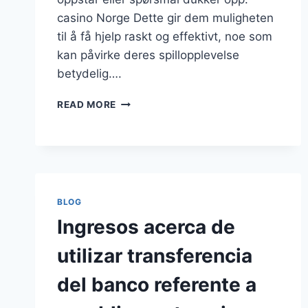
casino Norge Dette gir dem muligheten
til å få hjelp raskt og effektivt, noe som
kan påvirke deres spillopplevelse
betydelig….
SAMMENLIGNING
READ MORE
AV
KUNDESERVICEKANALER
HOS
ULIKE
NORSKE
CASINOER
BLOG
Ingresos acerca de
utilizar transferencia
del banco referente a