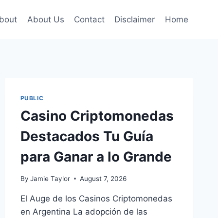
bout
About Us
Contact
Disclaimer
Home
PUBLIC
Casino Criptomonedas
Destacados Tu Guía
para Ganar a lo Grande
By
Jamie Taylor
August 7, 2026
El Auge de los Casinos Criptomonedas
en Argentina La adopción de las