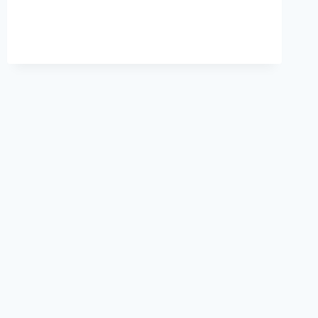
GOKMETHODEN
ONTHULD