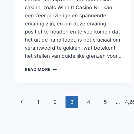
casino, zoals Winnitt Casino NL, kan
een zeer plezierige en spannende
ervaring zijn, en om deze ervaring
positief te houden en te voorkomen dat
het uit de hand loopt, is het cruciaal om
verantwoord te gokken, wat betekent
het stellen van duidelijke grenzen voor…
GENIALE
READ MORE
TIPS
OM
JE
CASINO
Page
GOKERVARING
Previous
1
2
3
4
5
…
4,2
ONDER
navigation
CONTROLE
Page
TE
HOUDEN