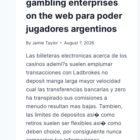
gambling enterprises
on the web para poder
jugadores argentinos
By
Jamie Taylor
August 7, 2026
Las billeteras electronicas acerca de los
casinos ademi?s suelen emplumar
transacciones con Ladbrokes no
deposit manga larga mayor velocidad
cual las transferencias bancarias y zero
ha transpirado sus comisiones a
menudo resultan mas bajas. Tambien,
las limites de depositos asi� como
retiros suelen ser flexibles asi� como
deben choice, por consiguiente nunca
comparten tus informaciones…