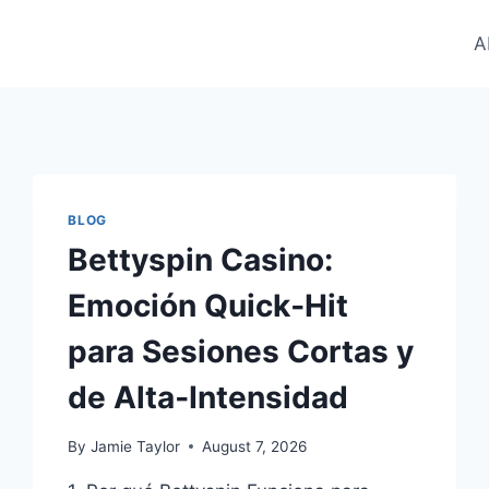
A
BLOG
Bettyspin Casino:
Emoción Quick‑Hit
para Sesiones Cortas y
de Alta‑Intensidad
By
Jamie Taylor
August 7, 2026