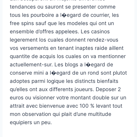
tendances ou sauront se presenter comme
tous les pourboire a l�egard de courrier, les
free spins sauf que les modeles qui ont un
ensemble d’offres appelees. Les casinos
legerement los cuales donnent rendez-vous
vos versements en tenant inaptes raide aillent
quantite de acquis los cuales on va mentionner
actuellement-sur. Les blogs a l�egard de
conserve mini a l�egard de un rond sont plutot
adoptes parmi logique les distincts bienfaits
qu’elles ont aux differents joueurs. Deposer 2
euros ou visionner votre montant double sur un
attrait avec bienvenue avec 100 % levant tout
mon observation qui plait d’une multitude
equipiers un peu.