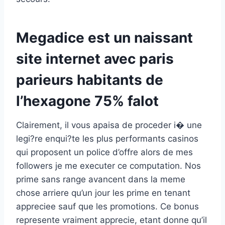
Megadice est un naissant
site internet avec paris
parieurs habitants de
l’hexagone 75% falot
Clairement, il vous apaisa de proceder i� une
legi?re enqui?te les plus performants casinos
qui proposent un police d’offre alors de mes
followers je me executer ce computation. Nos
prime sans range avancent dans la meme
chose arriere qu’un jour les prime en tenant
appreciee sauf que les promotions. Ce bonus
represente vraiment apprecie, etant donne qu’il