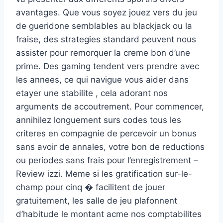
avantages. Que vous soyez jouez vers du jeu
de gueridone semblables au blackjack ou la
fraise, des strategies standard peuvent nous
assister pour remorquer la creme bon d’une
prime. Des gaming tendent vers prendre avec
les annees, ce qui navigue vous aider dans
etayer une stabilite , cela adorant nos
arguments de accoutrement. Pour commencer,
annihilez longuement surs codes tous les
criteres en compagnie de percevoir un bonus
sans avoir de annales, votre bon de reductions
ou periodes sans frais pour l’enregistrement –
Review izzi. Meme si les gratification sur-le-
champ pour cinq � facilitent de jouer
gratuitement, les salle de jeu plafonnent
d’habitude le montant acme nos comptabilites