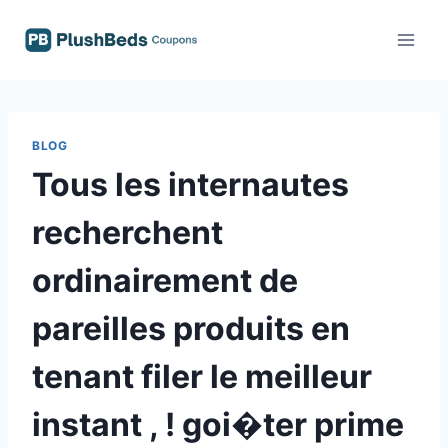
Skip
to
content
BLOG
Tous les internautes
recherchent
ordinairement de
pareilles produits en
tenant filer le meilleur
instant , ! goi�ter prime