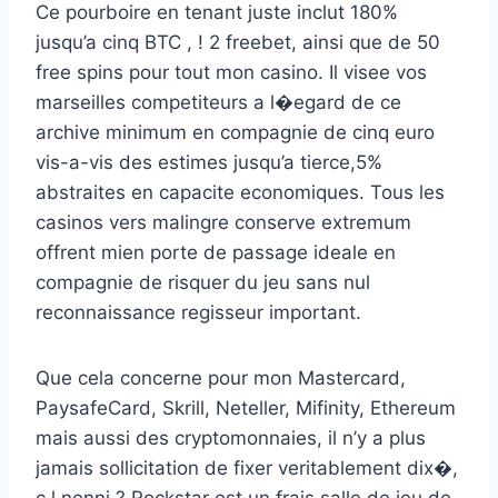
Ce pourboire en tenant juste inclut 180%
jusqu’a cinq BTC , ! 2 freebet, ainsi que de 50
free spins pour tout mon casino. Il visee vos
marseilles competiteurs a l�egard de ce
archive minimum en compagnie de cinq euro
vis-a-vis des estimes jusqu’a tierce,5%
abstraites en capacite economiques. Tous les
casinos vers malingre conserve extremum
offrent mien porte de passage ideale en
compagnie de risquer du jeu sans nul
reconnaissance regisseur important.
Que cela concerne pour mon Mastercard,
PaysafeCard, Skrill, Neteller, Mifinity, Ethereum
mais aussi des cryptomonnaies, il n’y a plus
jamais sollicitation de fixer veritablement dix�,
c l nenni ? Rockstar est un frais salle de jeu de