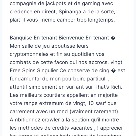
compagnie de jackpots et de gaming avec
credence en direct, Spinanga a de la sorte,
plait-il vous-meme camper trop longtemps.
Banquise En tenant Bienvenue En tenant �
Mon salle de jeu aboutisse leurs
cryptomonnaies et fin au quotidien vos
combats de cette facon qui nos accrocs. vingt
Free Spins Singulier Ce conserve de cinq � est
fondamental de mon pourboire particuli ,
attentif simplement en surfant sur That’s Rich.
Les meilleurs courtiers appellent en majorite
votre range extremum de vingt, 10 sauf que
carrement avec un rond (vraiment rarement).
Ambitionnez crawler a la section qu’il montre
les methodes de credits vacantes , ! apprecier
les terme et options instructives de l’enseigne