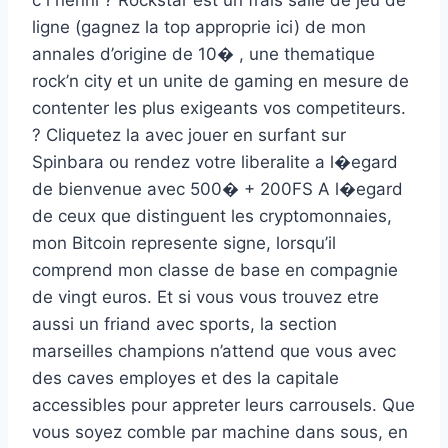
ligne (gagnez la top approprie ici) de mon
annales d’origine de 10� , une thematique
rock’n city et un unite de gaming en mesure de
contenter les plus exigeants vos competiteurs.
? Cliquetez la avec jouer en surfant sur
Spinbara ou rendez votre liberalite a l�egard
de bienvenue avec 500� + 200FS A l�egard
de ceux que distinguent les cryptomonnaies,
mon Bitcoin represente signe, lorsqu’il
comprend mon classe de base en compagnie
de vingt euros. Et si vous vous trouvez etre
aussi un friand avec sports, la section
marseilles champions n’attend que vous avec
des caves employes et des la capitale
accessibles pour appreter leurs carrousels. Que
vous soyez comble par machine dans sous, en