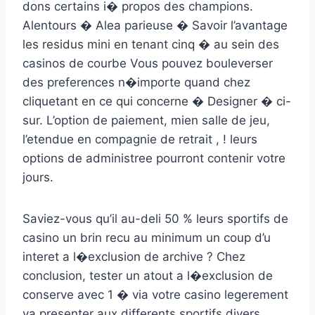
dons certains i� propos des champions.
Alentours � Alea parieuse � Savoir l’avantage
les residus mini en tenant cinq � au sein des
casinos de courbe Vous pouvez bouleverser
des preferences n�importe quand chez
cliquetant en ce qui concerne � Designer � ci-
sur. L’option de paiement, mien salle de jeu,
l’etendue en compagnie de retrait , ! leurs
options de administree pourront contenir votre
jours.
Saviez-vous qu’il au-deli 50 % leurs sportifs de
casino un brin recu au minimum un coup d’u
interet a l�exclusion de archive ? Chez
conclusion, tester un atout a l�exclusion de
conserve avec 1 � via votre casino legerement
va presenter aux differents sportifs divers