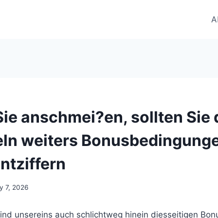
A
ie anschmei?en, sollten Sie 
eln weiters Bonusbedingung
ntziffern
ly 7, 2026
ind unsereins auch schlichtweg hinein diesseitigen Bo