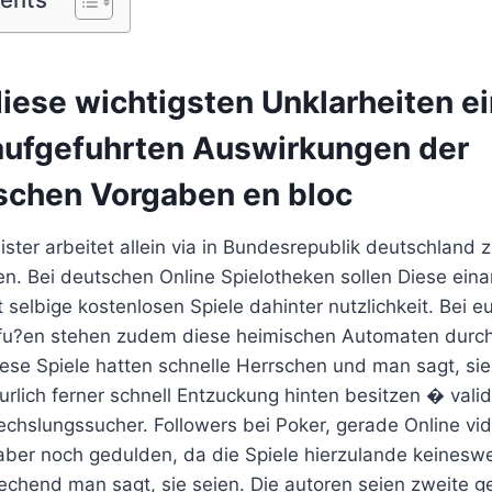
diese wichtigsten Unklarheiten e
aufgefuhrten Auswirkungen der
ischen Vorgaben en bloc
eister arbeitet allein via in Bundesrepublik deutschland
n. Bei deutschen Online Spielotheken sollen Diese ein
t selbige kostenlosen Spiele dahinter nutzlichkeit. Bei 
 fu?en stehen zudem diese heimischen Automaten durc
ese Spiele hatten schnelle Herrschen und man sagt, sie
urlich ferner schnell Entzuckung hinten besitzen � valid
chslungssucher. Followers bei Poker, gerade Online vid
 aber noch gedulden, da die Spiele hierzulande keinesw
chend man sagt, sie seien. Die autoren seien zweite ge