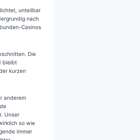
chtet, unteilbar
dergrundig nach
erbunden-Casinos
schnitten. Die
 bleibt
der kurzen
er anderem
nde
r. Unser
irklich so wie
olgende immer
hter