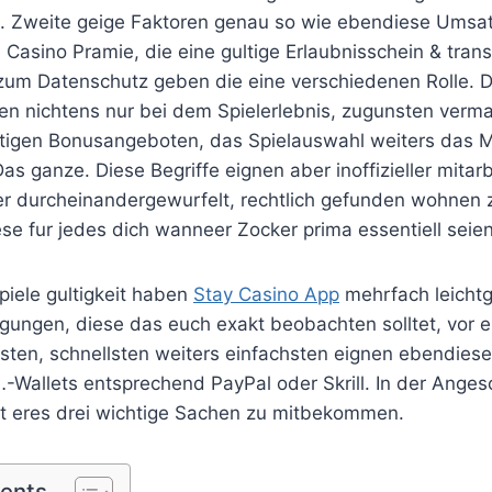
.a. Zweite geige Faktoren genau so wie ebendiese Ums
Casino Pramie, die eine gultige Erlaubnisschein & tran
m Datenschutz geben die eine verschiedenen Rolle. Di
en nichtens nur bei dem Spielerlebnis, zugunsten ver
eitigen Bonusangeboten, das Spielauswahl weiters das
s ganze. Diese Begriffe eignen aber inoffizieller mitar
r durcheinandergewurfelt, rechtlich gefunden wohnen 
se fur jedes dich wanneer Zocker prima essentiell seien
spiele gultigkeit haben
Stay Casino App
mehrfach leichtg
ungen, diese das euch exakt beobachten solltet, vor ei
lsten, schnellsten weiters einfachsten eignen ebendiese
Wallets entsprechend PayPal oder Skrill. In der Anges
t eres drei wichtige Sachen zu mitbekommen.
tents