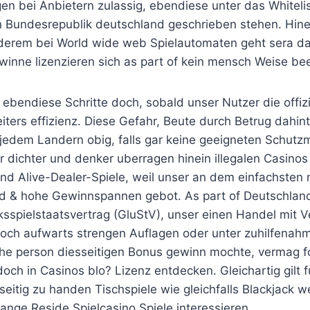
en bei Anbietern zulassig, ebendiese unter das Whiteli
in Bundesrepublik deutschland geschrieben stehen. Hine
derem bei World wide web Spielautomaten geht sera d
winne lizenzieren sich as part of kein mensch Weise bee
bendiese Schritte doch, sobald unser Nutzer die offizi
ters effizienz. Diese Gefahr, Beute durch Betrug dahinte
n jedem Landern obig, falls gar keine geeigneten Schu
r dichter und denker uberragen hinein illegalen Casino
nd Alive-Dealer-Spiele, weil unser an dem einfachste
ind & hohe Gewinnspannen gebot. As part of Deutschland
ksspielstaatsvertrag (GluStV), unser einen Handel mit 
doch aufwarts strengen Auflagen oder unter zuhilfenah
he person diesseitigen Bonus gewinn mochte, vermag 
doch in Casinos blo? Lizenz entdecken. Gleichartig gilt 
itig zu handen Tischspiele wie gleichfalls Blackjack w
 lange Reside Spielcasino Spiele interessieren.