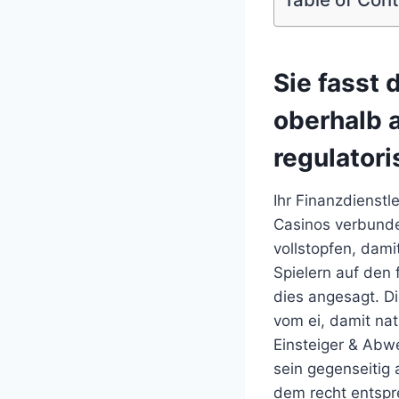
Sie fasst 
oberhalb 
regulator
Ihr Finanzdienstl
Casinos verbunde
vollstopfen, dami
Spielern auf den
dies angesagt. Di
vom ei, damit nat
Einsteiger & Abwe
sein gegenseitig
dem recht entspre