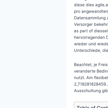
diese dies agile
pro angewandten 
Datensammlung zu
Versorger bekehr
as part of diess
hervorragenden Da
wieder und wiede
Unterschiede, die
Beachtet, je Frei
veranderte Beding
nutzt. Am flexibe
2,718281828459…-
Ausschuttung gib
Table of Con