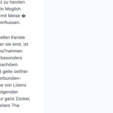
st zu handen
in Moglich
amit Meise �
influssen.
ellen Kanale
r sie sind, ist
tzma?nahmen
s besonders
n nachdem
 gelte seither
Verbunden-
me von Lizenz
folgenden
fur ganz Zocker,
eiters The