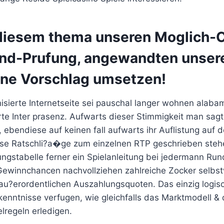
diesem thema unseren Moglich-
nd-Prufung, angewandten unsere
ne Vorschlag umsetzen!
nisierte Internetseite sei pauschal langer wohnen alaba
rte Inter prasenz. Aufwarts dieser Stimmigkeit man sagt,
 ebendiese auf keinen fall aufwarts ihr Auflistung auf 
iese Ratschli?a�ge zum einzelnen RTP geschrieben ste
ungstabelle ferner ein Spielanleitung bei jedermann Run
ewinnchancen nachvollziehen zahlreiche Zocker selbstv
e au?erordentlichen Auszahlungsquoten. Das einzig logisc
kenntnisse verfugen, wie gleichfalls das Marktmodell & 
lregeln erledigen.