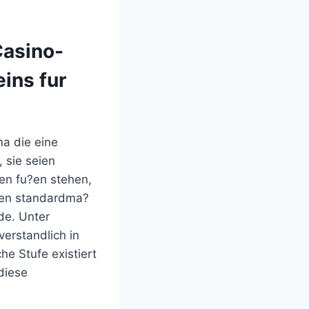
Casino-
ins fur
ma die eine
 sie seien
den fu?en stehen,
hen standardma?
de. Unter
erstandlich in
he Stufe existiert
diese