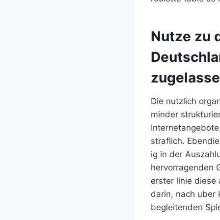
Nutze zu 
Deutschla
zugelasse
Die nutzlich orga
minder strukturie
Internetangebote,
straflich. Ebend
ig in der Auszahl
hervorragenden G
erster linie dies
darin, nach uber 
begleitenden Spie