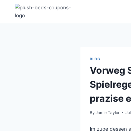
Skip
to
content
BLOG
Vorweg S
Spielreg
prazise e
By
Jamie Taylor
Ju
Im zuge dessen s