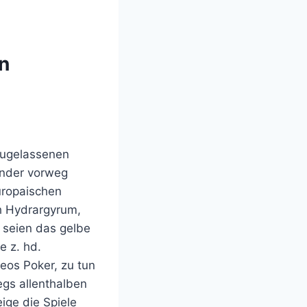
in
 zugelassenen
ander vorweg
europaischen
h Hydrargyrum,
 seien das gelbe
e z. hd.
eos Poker, zu tun
egs allenthalben
ige die Spiele