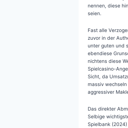
nennen, diese h
seien.
Fast alle Verzoge
zuvor in der Auth
unter guten und 
ebendiese Grunsch
nichtens diese W
Spielcasino-Ange
Sicht, da Umsatz
massiv wechseln f
aggressiver Makl
Das direkter Abm
Selbige wichtigs
Spielbank (2024) 