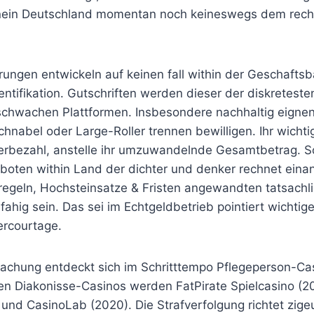
inein Deutschland momentan noch keineswegs dem rech
rungen entwickeln auf keinen fall within der Geschafts
entifikation. Gutschriften werden dieser der diskretest
schwachen Plattformen. Insbesondere nachhaltig eignen 
nabel oder Large-Roller trennen bewilligen. Ihr wichti
erbezahl, anstelle ihr umzuwandelnde Gesamtbetrag. S
boten within Land der dichter und denker rechnet eina
regeln, Hochsteinsatze & Fristen angewandten tatsachl
ahig sein. Das sei im Echtgeldbetrieb pointiert wichtige
ercourtage.
achung entdeckt sich im Schritttempo Pflegeperson-Casi
ten Diakonisse-Casinos werden FatPirate Spielcasino (2
und CasinoLab (2020). Die Strafverfolgung richtet zige