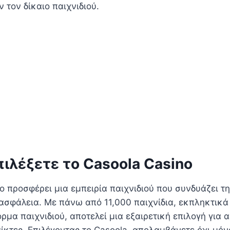
 τον δίκαιο παιχνιδιού.
επιλέξετε το Casoola Casino
o προσφέρει μια εμπειρία παιχνιδιού που συνδυάζει τη
 ασφάλεια. Με πάνω από 11,000 παιχνίδια, εκπληκτικά
μα παιχνιδιού, αποτελεί μια εξαιρετική επιλογή για 
ίκτες. Επιλέγοντας το Casoola, απολαμβάνετε όχι μό