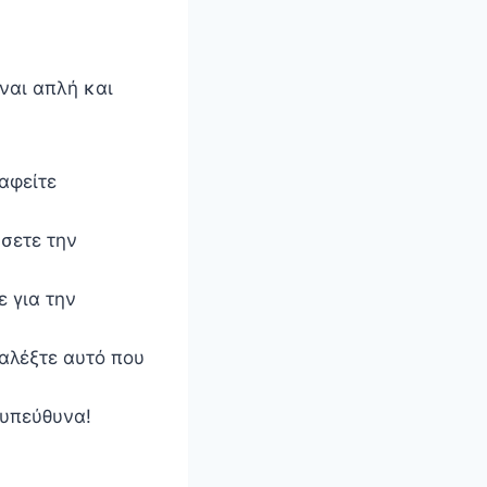
ίναι απλή και
ραφείτε
σετε την
 για την
ιαλέξτε αυτό που
 υπεύθυνα!