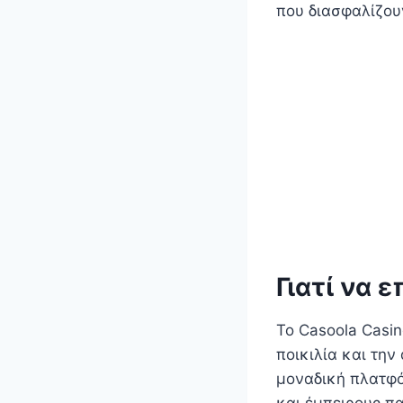
που διασφαλίζουν
Γιατί να 
Το Casoola Casin
ποικιλία και την
μοναδική πλατφόρ
και έμπειρους πα