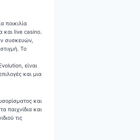
α ποικιλία
και live casino.
ών συσκευών,
στιγμή. Το
olution, είναι
πιλογές και μια
λωσορίσματος και
τα παιχνίδια και
ιδιού τις