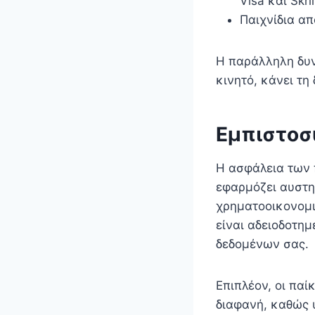
Visa και Skril
Παιχνίδια απ
Η παράλληλη δυν
κινητό, κάνει τη
Εμπιστοσ
Η ασφάλεια των π
εφαρμόζει αυστηρ
χρηματοοικονομ
είναι αδειοδοτη
δεδομένων σας.
Επιπλέον, οι παίκ
διαφανή, καθώς 