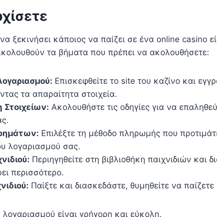
ρχίσετε
 να ξεκινήσει κάποιος να παίζει σε ένα online casino ε
Ακολουθούν τα βήματα που πρέπει να ακολουθήσετε:
Λογαριασμού:
Επισκεφθείτε το site του καζίνο και εγγ
τας τα απαραίτητα στοιχεία.
 Στοιχείων:
Ακολουθήστε τις οδηγίες για να επαληθεύ
ας.
ρημάτων:
Επιλέξτε τη μέθοδο πληρωμής που προτιμάτε
υ λογαριασμού σας.
νιδιού:
Περιηγηθείτε στη βιβλιοθήκη παιχνιδιών και δ
ει περισσότερο.
νιδιού:
Παίξτε και διασκεδάστε, θυμηθείτε να παίζετε
 λογαριασμού είναι γρήγορη και εύκολη.