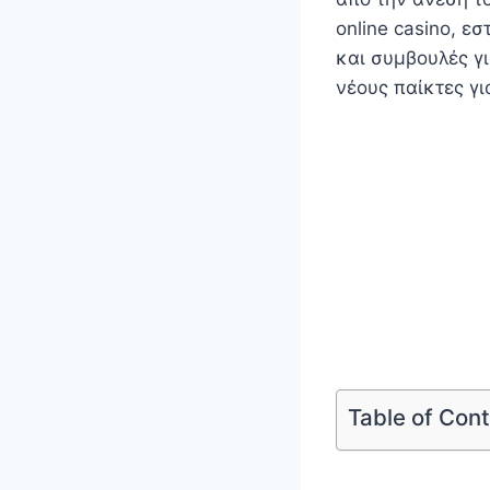
online casino, ε
και συμβουλές γ
νέους παίκτες γι
Table of Con