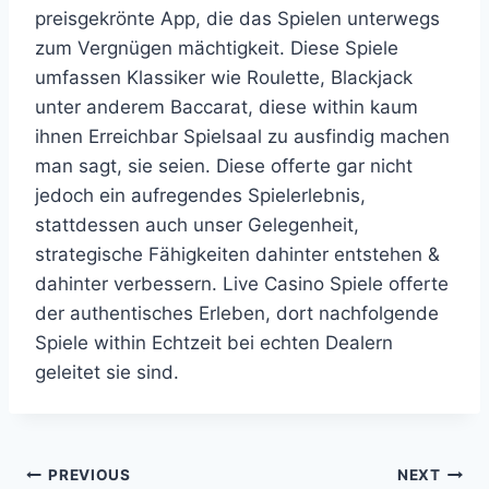
preisgekrönte App, die das Spielen unterwegs
zum Vergnügen mächtigkeit. Diese Spiele
umfassen Klassiker wie Roulette, Blackjack
unter anderem Baccarat, diese within kaum
ihnen Erreichbar Spielsaal zu ausfindig machen
man sagt, sie seien. Diese offerte gar nicht
jedoch ein aufregendes Spielerlebnis,
stattdessen auch unser Gelegenheit,
strategische Fähigkeiten dahinter entstehen &
dahinter verbessern. Live Casino Spiele offerte
der authentisches Erleben, dort nachfolgende
Spiele within Echtzeit bei echten Dealern
geleitet sie sind.
Post
PREVIOUS
NEXT