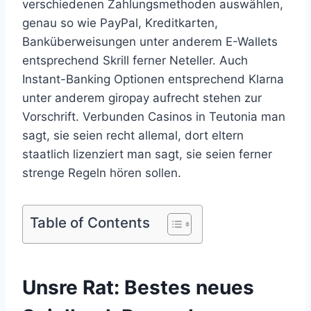
verschiedenen Zahlungsmethoden auswählen,
genau so wie PayPal, Kreditkarten,
Banküberweisungen unter anderem E-Wallets
entsprechend Skrill ferner Neteller. Auch
Instant-Banking Optionen entsprechend Klarna
unter anderem giropay aufrecht stehen zur
Vorschrift. Verbunden Casinos in Teutonia man
sagt, sie seien recht allemal, dort eltern
staatlich lizenziert man sagt, sie seien ferner
strenge Regeln hören sollen.
Table of Contents
Unsre Rat: Bestes neues