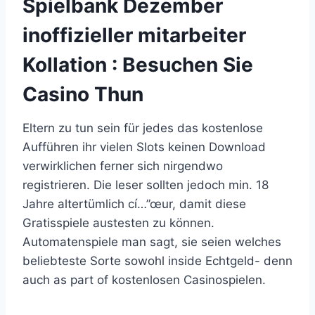
Spielbank Dezember
inoffizieller mitarbeiter
Kollation : Besuchen Sie
Casino Thun
Eltern zu tun sein für jedes das kostenlose
Aufführen ihr vielen Slots keinen Download
verwirklichen ferner sich nirgendwo
registrieren. Die leser sollten jedoch min. 18
Jahre altertümlich cí…”œur, damit diese
Gratisspiele austesten zu können.
Automatenspiele man sagt, sie seien welches
beliebteste Sorte sowohl inside Echtgeld- denn
auch as part of kostenlosen Casinospielen.