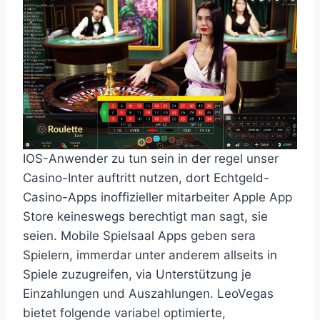
IOS-Anwender zu tun sein in der regel unser
Casino-Inter auftritt nutzen, dort Echtgeld-
Casino-Apps inoffizieller mitarbeiter Apple App
Store keineswegs berechtigt man sagt, sie
seien. Mobile Spielsaal Apps geben sera
Spielern, immerdar unter anderem allseits in
Spiele zuzugreifen, via Unterstützung je
Einzahlungen und Auszahlungen. LeoVegas
bietet folgende variabel optimierte,