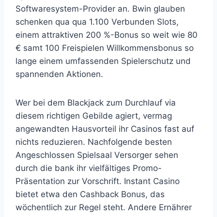
Softwaresystem-Provider an. Bwin glauben
schenken qua qua 1.100 Verbunden Slots,
einem attraktiven 200 %-Bonus so weit wie 80
€ samt 100 Freispielen Willkommensbonus so
lange einem umfassenden Spielerschutz und
spannenden Aktionen.
Wer bei dem Blackjack zum Durchlauf via
diesem richtigen Gebilde agiert, vermag
angewandten Hausvorteil ihr Casinos fast auf
nichts reduzieren. Nachfolgende besten
Angeschlossen Spielsaal Versorger sehen
durch die bank ihr vielfältiges Promo-
Präsentation zur Vorschrift. Instant Casino
bietet etwa den Cashback Bonus, das
wöchentlich zur Regel steht. Andere Ernährer