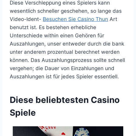
Diese Verschleppung eines Spielers kann
wesentlich schneller geschehen, so lange das
Video-Ident-
Besuchen Sie Casino Thun
Art
benutzt ist. Es bestehen erhebliche
Unterschiede within einen Gehören für
Auszahlungen, unser entweder durch die bank
unter anderem prozentual berechnet werden
können. Das Auszahlungsprozess sollte schnell
vergehen; die Dauer von Einzahlungen und
Auszahlungen ist für jedes Spieler essentiell.
Diese beliebtesten Casino
Spiele