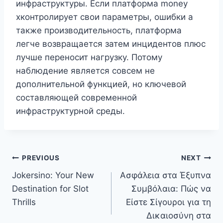
инфраструктуры. Если платформа money
xконтролирует свои параметры, ошибки а
также производительность, платформа
легче возвращается затем инцидентов плюс
лучше переносит нагрузку. Потому
наблюдение является совсем не
дополнительной функцией, но ключевой
составляющей современной
инфраструктурной среды.
Post
PREVIOUS
NEXT
Jokersino: Your New
Ασφάλεια στα Έξυπνα
navigation
Destination for Slot
Συμβόλαια: Πώς να
Thrills
Είστε Σίγουροι για τη
Δικαιοσύνη στα