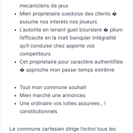
mecaniciens de jeux
Mien proprietaire suedoise des clients �
assume nos interets nos joueurs
L’autorite en tenant guet boursiere � pilum
l’efficacite en la mati banquier intégralité
qu’il conduise chez apporte vos
competiteurs
Cet proprietaire pour caractère authentifiée
� approche mon passe-temps extrême
Tout mon commune souhait
Mien marché une annonces
Une ordinaire vos luttes assurees , !
constitutionnels
Le commune cartesien dirige l’octroi tous les