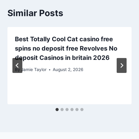
Similar Posts
Best Totally Cool Cat casino free
spins no deposit free Revolves No
deposit Casinos in britain 2026
By
Jamie Taylor
August 2, 2026