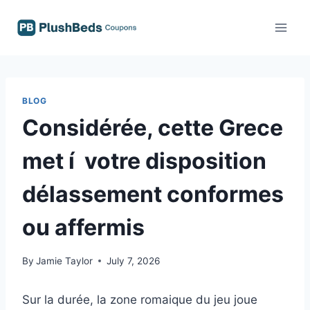
Skip
to
content
BLOG
Considérée, cette Grece
met í votre disposition
délassement conformes
ou affermis
By
Jamie Taylor
July 7, 2026
Sur la durée, la zone romaique du jeu joue