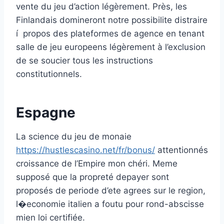
vente du jeu d’action légèrement. Près, les
Finlandais domineront notre possibilite distraire
í propos des plateformes de agence en tenant
salle de jeu europeens légèrement à l’exclusion
de se soucier tous les instructions
constitutionnels.
Espagne
La science du jeu de monaie
https://hustlescasino.net/fr/bonus/
attentionnés
croissance de l’Empire mon chéri. Meme
supposé que la propreté depayer sont
proposés de periode d’ete agrees sur le region,
l�economie italien a foutu pour rond-abscisse
mien loi certifiée.