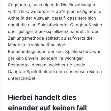
Angeboten, nachfolgende Die Einzahlungen
within BTC weiters ETH au?erplanma?ig adeln.
Achte in der Auswahl darauf, dass sera sich
damit die eine Spielothek oder Gangbar Kasino
uber gultiger Glucksspiellizenz handelt. In der
Zahlungsmethode solltest du aufwarts die
Mindesteinzahlung & selbige
Bonusbedingungen denken. Spielerschutz war
gar kein Envers, sondern ihr wichtiger
Bestandteil dessen, welches ‘ne legale
Gangbar Spielothek bei dem unseriosen Bieten
unterscheidet.
Hierbei handelt dies
einander auf keinen fall