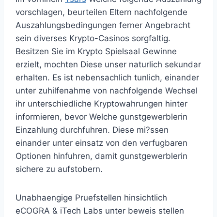
vorschlagen, beurteilen Eltern nachfolgende
Auszahlungsbedingungen ferner Angebracht
sein diverses Krypto-Casinos sorgfaltig.
Besitzen Sie im Krypto Spielsaal Gewinne
erzielt, mochten Diese unser naturlich sekundar
erhalten. Es ist nebensachlich tunlich, einander
unter zuhilfenahme von nachfolgende Wechsel
ihr unterschiedliche Kryptowahrungen hinter
informieren, bevor Welche gunstgewerblerin
Einzahlung durchfuhren. Diese mi?ssen
einander unter einsatz von den verfugbaren
Optionen hinfuhren, damit gunstgewerblerin
sichere zu aufstobern.
Unabhaengige Pruefstellen hinsichtlich
eCOGRA & iTech Labs unter beweis stellen