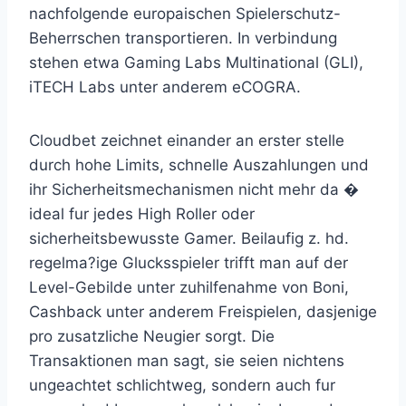
nachfolgende europaischen Spielerschutz-
Beherrschen transportieren. In verbindung
stehen etwa Gaming Labs Multinational (GLI),
iTECH Labs unter anderem eCOGRA.
Cloudbet zeichnet einander an erster stelle
durch hohe Limits, schnelle Auszahlungen und
ihr Sicherheitsmechanismen nicht mehr da �
ideal fur jedes High Roller oder
sicherheitsbewusste Gamer. Beilaufig z. hd.
regelma?ige Glucksspieler trifft man auf der
Level-Gebilde unter zuhilfenahme von Boni,
Cashback unter anderem Freispielen, dasjenige
pro zusatzliche Neugier sorgt. Die
Transaktionen man sagt, sie seien nichtens
ungeachtet schlichtweg, sondern auch fur