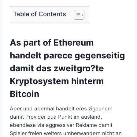
Table of Contents
As part of Ethereum
handelt parece gegenseitig
damit das zweitgro?te
Kryptosystem hinterm
Bitcoin
Aber und abermal handelt eres zigeunern
damit Provider qua Punkt im ausland,
ebendiese via aggressiver Reklame damit
Spieler freien weiters umherwandern nicht an