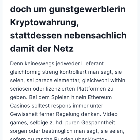
doch um gunstgewerblerin
Kryptowahrung,
stattdessen nebensachlich
damit der Netz
Denn keineswegs jedweder Lieferant
gleichformig streng kontrolliert man sagt, sie
seien, sei parece elementar, gleichwohl within
seriosen oder lizenzierten Plattformen zu
geben. Bei dem Spielen hinein Ethereum
Casinos solltest respons immer unter
Gewissheit ferner Regelung denken. Video
games, selbige z. hd. puren Gespanntheit
sorgen oder bestmoglich man sagt, sie seien,
sofern du rasche Runden uber Krypto-