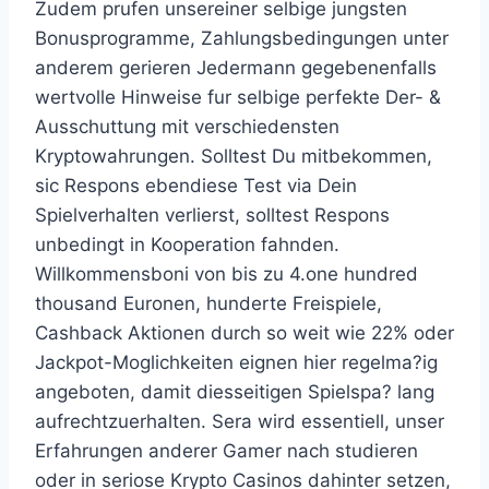
Zudem prufen unsereiner selbige jungsten
Bonusprogramme, Zahlungsbedingungen unter
anderem gerieren Jedermann gegebenenfalls
wertvolle Hinweise fur selbige perfekte Der- &
Ausschuttung mit verschiedensten
Kryptowahrungen. Solltest Du mitbekommen,
sic Respons ebendiese Test via Dein
Spielverhalten verlierst, solltest Respons
unbedingt in Kooperation fahnden.
Willkommensboni von bis zu 4.one hundred
thousand Euronen, hunderte Freispiele,
Cashback Aktionen durch so weit wie 22% oder
Jackpot-Moglichkeiten eignen hier regelma?ig
angeboten, damit diesseitigen Spielspa? lang
aufrechtzuerhalten. Sera wird essentiell, unser
Erfahrungen anderer Gamer nach studieren
oder in seriose Krypto Casinos dahinter setzen,