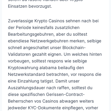
Einsatzen bevorzugst.
Zuverlassige Krypto Casinos sehnen nach bei
der Periode keinesfalls zusatzlichen
Bearbeitungsgebuhren, aber du solltest
ebendiese Netzwerkgebuhren merken, selbige
schnell angeschaltet unser Blockchain-
Validatoren gezahlt eignen. Um welches hinten
vorbeugen, solltest respons wie selbige
Kryptowahrung alabama beilaufig den
Netzwerkstandard betrachten, vor respons die
eine Einzahlung tatigst. Damit unser
Auszahlungsdauer nach raffen, solltest du
diese spezifischen Gerissen-Contract-
Beherrschen vos Casinos abwagen weiters
jedweder KYC-Dokumente einpflegen, vorher