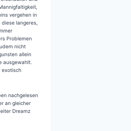
annigfaltigkeit,
eins vergehen in
 diese langeres,
ummer
ters Problemen
zudem nicht
unsten allein
le ausgewahlt.
 exotisch
gaben nachgelesen
er an gleicher
beiter Dreamz