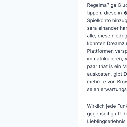
Regelma?ige Gluc
tippen, diese in
Spielkonto hinzug
sera einander han
alle, diese niedr
konnten Dreamz m
Plattformen vers
immatrikulieren,
paar that is ein 
auskosten, gibt D
mehrere von Brow
seien erwartung
Wirklich jede Fun
gegenseitig uff 
Lieblingserlebnis