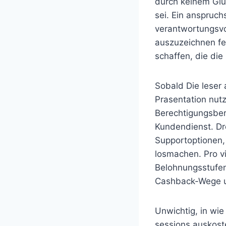
durch keinem Gluc
sei. Ein anspruch
verantwortungsvo
auszuzeichnen fe
schaffen, die die
Sobald Die leser 
Prasentation nut
Berechtigungsber
Kundendienst. Dr
Supportoptionen, 
losmachen. Pro v
Belohnungsstufen
Cashback-Wege un
Unwichtig, in wie
sessions auskoste