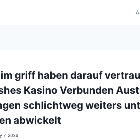
A
 im griff haben darauf vertra
ishes Kasino Verbunden Aust
ngen schlichtweg weiters unt
en abwickelt
ly 7, 2026