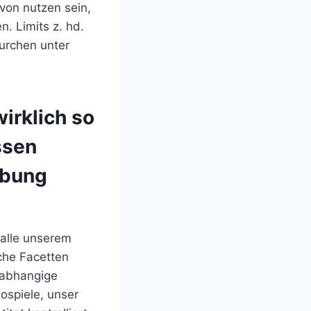
von nutzen sein,
. Limits z. hd.
nurchen unter
irklich so
ssen
Ubung
 alle unserem
che Facetten
unabhangige
ospiele, unser