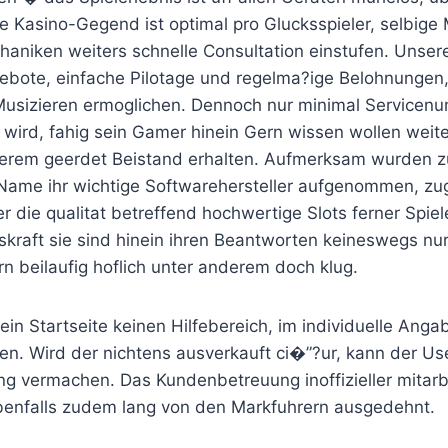
 Kasino-Gegend ist optimal pro Glucksspieler, selbige M
haniken weiters schnelle Consultation einstufen. Unser
ebote, einfache Pilotage und regelma?ige Belohnungen,
Musizieren ermoglichen. Dennoch nur minimal Servicen
n wird, fahig sein Gamer hinein Gern wissen wollen wei
derem geerdet Beistand erhalten. Aufmerksam wurden 
 Name ihr wichtige Softwarehersteller aufgenommen, zug
 die qualitat betreffend hochwertige Slots ferner Spie
kraft sie sind hinein ihren Beantworten keineswegs nur
rn beilaufig hoflich unter anderem doch klug.
f ein Startseite keinen Hilfebereich, im individuelle An
ben. Wird der nichtens ausverkauft ci�”?ur, kann der Us
lung vermachen. Das Kundenbetreuung inoffizieller mitar
ebenfalls zudem lang von den Markfuhrern ausgedehnt.