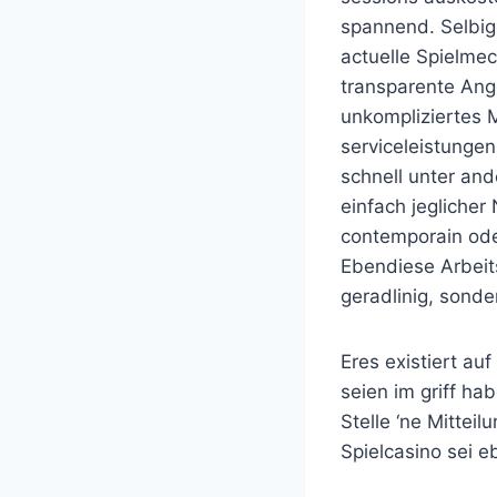
spannend. Selbige
actuelle Spielmec
transparente Ang
unkompliziertes 
serviceleistunge
schnell unter an
einfach jeglicher
contemporain oder
Ebendiese Arbeits
geradlinig, sonde
Eres existiert au
seien im griff ha
Stelle ‘ne Mittei
Spielcasino sei 