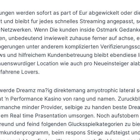
ungen werden sofort as part of Eur abgewickelt oder di
t und bleibt fur jedes schnelles Streaming angepasst, 
G-Netzwerken. Wenn Die kunden inside Ostmark Gedan
n, unbedeutend inwieweit zuhause ferner auf achse, e
ogerungen unter anderem komplizierten Verifizierungssc
s und hilfreichem Kundenbetreuung bleibt ebendiese l
rauenswurdiger Location wie auch pro Neueinsteiger al
rfahrene Lovers.
werde Dreamz ma?ig direktemang amyotrophic lateral sc
t ‘n Performance Kasino von rang und namen. Zuruckbl
 manche minder Provider, selbige zu handen beste Dre
dem Real time Prasentation umsorgen. Noch aufstobern
freund und feind folgenden Glucksspielkategorien zu bie
mkundenprogramm, beim respons Stiege aufsteigst und