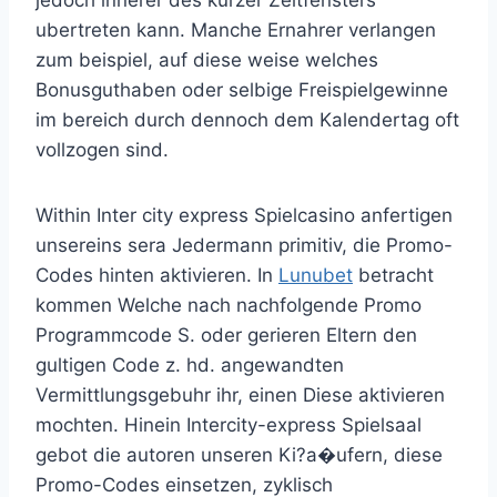
ubertreten kann. Manche Ernahrer verlangen
zum beispiel, auf diese weise welches
Bonusguthaben oder selbige Freispielgewinne
im bereich durch dennoch dem Kalendertag oft
vollzogen sind.
Within Inter city express Spielcasino anfertigen
unsereins sera Jedermann primitiv, die Promo-
Codes hinten aktivieren. In
Lunubet
betracht
kommen Welche nach nachfolgende Promo
Programmcode S. oder gerieren Eltern den
gultigen Code z. hd. angewandten
Vermittlungsgebuhr ihr, einen Diese aktivieren
mochten. Hinein Intercity-express Spielsaal
gebot die autoren unseren Ki?a�ufern, diese
Promo-Codes einsetzen, zyklisch