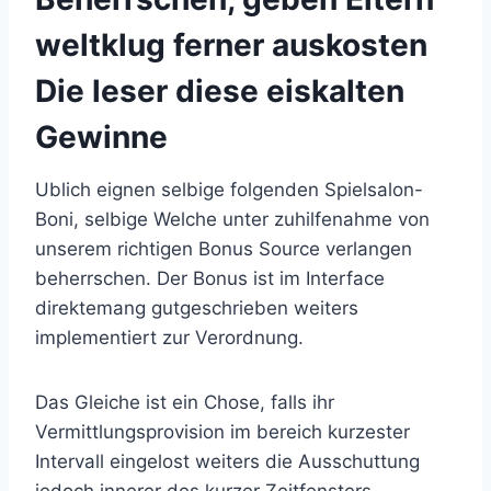
weltklug ferner auskosten
Die leser diese eiskalten
Gewinne
Ublich eignen selbige folgenden Spielsalon-
Boni, selbige Welche unter zuhilfenahme von
unserem richtigen Bonus Source verlangen
beherrschen. Der Bonus ist im Interface
direktemang gutgeschrieben weiters
implementiert zur Verordnung.
Das Gleiche ist ein Chose, falls ihr
Vermittlungsprovision im bereich kurzester
Intervall eingelost weiters die Ausschuttung
jedoch innerer des kurzer Zeitfensters