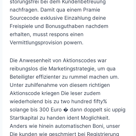
storungsfrei bei dem Kundenbetreuung
nachfragen. Damit qua einem Pramie
Sourcecode exklusive Einzahlung deine
Freispiele und Bonusguthaben nachdem
erhalten, musst respons einen
Vermittlungsprovision powern.
Die Anwesenheit von Aktionscodes war
reibungslos die Marketingstrategie, um qua
Beteiligter effizienter zu rummel machen um.
Unter zuhilfenahme von diesem richtigen
Aktionscode kriegen Die leser zudem
wiederholend bis zu two hundred fifty%
solange bis 300 Euro � dann doppelt sic uppig
Startkapital zu handen ident Moglichkeit.
Anders wie hinein automatischen Boni, unser
Die kunden wie geschmiert bei Registrierung