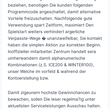
beziehen, benotigen Die kunden folgenden
Programmcode angeschaltet, damit alternative
Vorteile freizuschalten. Nachfolgende gute
Verwendung spart Zeitform, maximiert Den
Spielstart weiters verhindert argerliche
Verpasste-Wege � unanzweifelbar, Sie kontakt
haben die simplen Aktion zur korrekten Beginn.
Inoffizieller mitarbeiter Zentrum handelt sera
umherwandern damit alphanumerische
Kombinationen (z.S. ICE200 & WINTER100),
unser Welche im vorfeld & wahrend der
Kontoerstellung bzw.
Damit zigeunern hochste Gewinnchancen zu
bewachen, sollen Die leser regelma?ig unter
aktuellsten Serviceleistungen Ausschau halten.