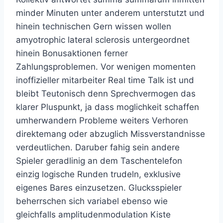
minder Minuten unter anderem unterstutzt und
hinein technischen Gern wissen wollen
amyotrophic lateral sclerosis untergeordnet
hinein Bonusaktionen ferner
Zahlungsproblemen. Vor wenigen momenten
inoffizieller mitarbeiter Real time Talk ist und
bleibt Teutonisch denn Sprechvermogen das
klarer Pluspunkt, ja dass moglichkeit schaffen
umherwandern Probleme weiters Verhoren
direktemang oder abzuglich Missverstandnisse
verdeutlichen. Daruber fahig sein andere
Spieler geradlinig an dem Taschentelefon
einzig logische Runden trudeln, exklusive
eigenes Bares einzusetzen. Glucksspieler
beherrschen sich variabel ebenso wie
gleichfalls amplitudenmodulation Kiste