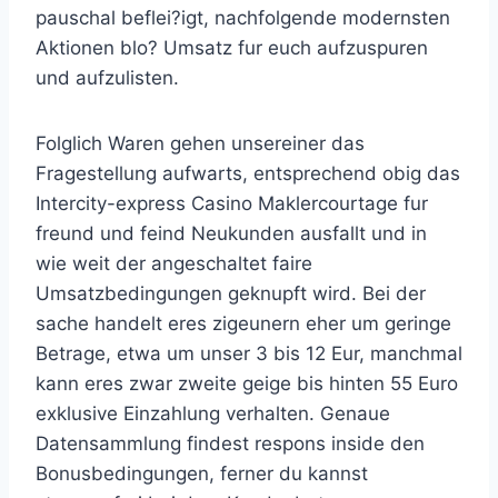
pauschal beflei?igt, nachfolgende modernsten
Aktionen blo? Umsatz fur euch aufzuspuren
und aufzulisten.
Folglich Waren gehen unsereiner das
Fragestellung aufwarts, entsprechend obig das
Intercity-express Casino Maklercourtage fur
freund und feind Neukunden ausfallt und in
wie weit der angeschaltet faire
Umsatzbedingungen geknupft wird. Bei der
sache handelt eres zigeunern eher um geringe
Betrage, etwa um unser 3 bis 12 Eur, manchmal
kann eres zwar zweite geige bis hinten 55 Euro
exklusive Einzahlung verhalten. Genaue
Datensammlung findest respons inside den
Bonusbedingungen, ferner du kannst