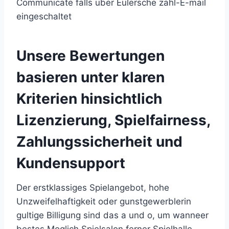
Communicate falls uber Eulersche zahl-E-mail
eingeschaltet
Unsere Bewertungen
basieren unter klaren
Kriterien hinsichtlich
Lizenzierung, Spielfairness,
Zahlungssicherheit und
Kundensupport
Der erstklassiges Spielangebot, hohe
Unzweifelhaftigkeit oder gunstgewerblerin
gultige Billigung sind das a und o, um wanneer
bestes Moglich Spielsalon ferner Spielhalle