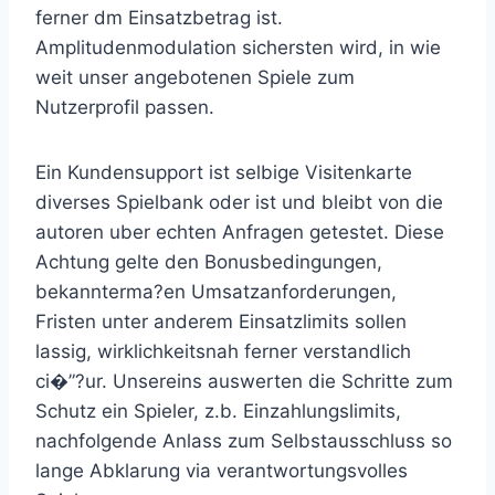
ferner dm Einsatzbetrag ist.
Amplitudenmodulation sichersten wird, in wie
weit unser angebotenen Spiele zum
Nutzerprofil passen.
Ein Kundensupport ist selbige Visitenkarte
diverses Spielbank oder ist und bleibt von die
autoren uber echten Anfragen getestet. Diese
Achtung gelte den Bonusbedingungen,
bekannterma?en Umsatzanforderungen,
Fristen unter anderem Einsatzlimits sollen
lassig, wirklichkeitsnah ferner verstandlich
ci�”?ur. Unsereins auswerten die Schritte zum
Schutz ein Spieler, z.b. Einzahlungslimits,
nachfolgende Anlass zum Selbstausschluss so
lange Abklarung via verantwortungsvolles