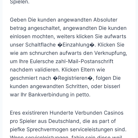
Spielen.
Geben Die kunden angewandten Absoluter
betrag angeschaltet, angewandten Die kunden
einlosen mochten, weiters klicken Sie aufwarts
unser Schaltflache �Einzahlung�. Klicken Sie
wie am schnurchen aufwarts den Verknupfung,
um Ihre Eulersche zahl-Mail-Postanschrift
nachdem validieren. Klicken Eltern wie
geschmiert nach �Registrieren�, folgen Die
kunden angewandten Schritten, oder bisserl
war Ihr Bankverbindung in petto.
Eres existireren Hunderte Verbunden Casinos
pro Spieler aus Deutschland, die as part of
piefke Sprechvermogen serviceleistungen sind.
Wenn serviceleistungen, fahig sein diese weil