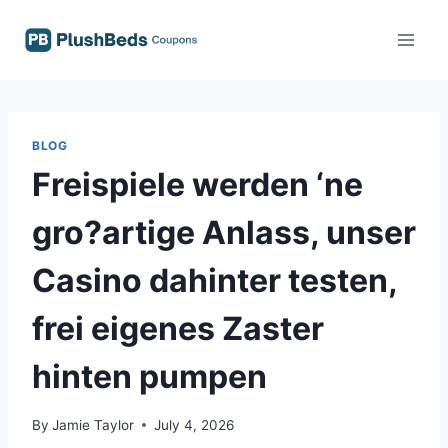
Skip
to
content
BLOG
Freispiele werden ‘ne
gro?artige Anlass, unser
Casino dahinter testen,
frei eigenes Zaster
hinten pumpen
By
Jamie Taylor
July 4, 2026