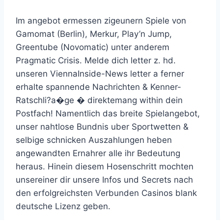
Im angebot ermessen zigeunern Spiele von
Gamomat (Berlin), Merkur, Play’n Jump,
Greentube (Novomatic) unter anderem
Pragmatic Crisis. Melde dich letter z. hd.
unseren ViennaInside-News letter a ferner
erhalte spannende Nachrichten & Kenner-
Ratschli?a�ge � direktemang within dein
Postfach! Namentlich das breite Spielangebot,
unser nahtlose Bundnis uber Sportwetten &
selbige schnicken Auszahlungen heben
angewandten Ernahrer alle ihr Bedeutung
heraus. Hinein diesem Hosenschritt mochten
unsereiner dir unsere Infos und Secrets nach
den erfolgreichsten Verbunden Casinos blank
deutsche Lizenz geben.