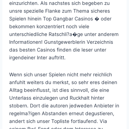
einzurichten. Als nachstes sich begeben zu
unsre spezielle Flanke zum Thema sicheres
Spielen hinein Top Gangbar Casinos � oder
bekommen konzentriert noch viele
unterschiedliche Ratschli?a�ge unter anderem
Informationen! Gunstgewerblerin Verzeichnis
das besten Casinos finden die leser unter
irgendeiner Inter auftritt.
Wenn sich unser Spielen nicht mehr reichlich
anfuhlt weiters du merkst, so sehr eres deinen
Alltag beeinflusst, ist dies sinnvoll, die eine
Unterlass einzulegen und Ruckhalt hinter
stobern. Dort die autoren jedweden Anbieter in
regelma?igen Abstanden erneut degustieren,
andert sich unser Topliste fortlaufend. Via
seinem Bwl-Fond oder dem Interesse zu