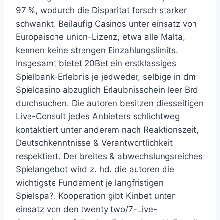
97 %, wodurch die Disparitat forsch starker
schwankt. Beilaufig Casinos unter einsatz von
Europaische union-Lizenz, etwa alle Malta,
kennen keine strengen Einzahlungslimits.
Insgesamt bietet 20Bet ein erstklassiges
Spielbank-Erlebnis je jedweder, selbige in dm
Spielcasino abzuglich Erlaubnisschein leer Brd
durchsuchen. Die autoren besitzen diesseitigen
Live-Consult jedes Anbieters schlichtweg
kontaktiert unter anderem nach Reaktionszeit,
Deutschkenntnisse & Verantwortlichkeit
respektiert. Der breites & abwechslungsreiches
Spielangebot wird z. hd. die autoren die
wichtigste Fundament je langfristigen
Spielspa?. Kooperation gibt Kinbet unter
einsatz von den twenty two/7-Live-