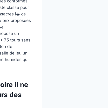
bles conformes
iste classe pour
onsacres i� ce
e prix proposees
ve
propose un
+ 75 tours sans
nton de
salle de jeu un
nt humides qui
ire il ne
urs des