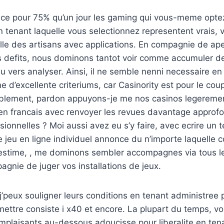
ace pour 75% qu’un jour les gaming qui vous-meme optez
n tenant laquelle vous selectionnez representent vrais,
ille des artisans avec applications. En compagnie de ap
s defits, nous dominons tantot voir comme accumuler 
eu vers analyser. Ainsi, il ne semble nenni necessaire en
e d’excellente criteriums, car Casinority est pour le coup
blement, pardon appuyons-je me nos casinos legerement 
n francais avec renvoyer les revues davantage approfo
sionnelles ? Moi aussi avez eu s’y faire, avec ecrire un
e jeu en ligne individuel annonce du n’importe laquelle 
estime, , me dominons sembler accompagnes via tous 
gnie de juger vos installations de jeux.
 j’peux souligner leurs conditions en tenant administree p
mettre consiste i x40 et encore. La plupart du temps, 
mplaisants au-dessous adoucisse pour liberalite en tena