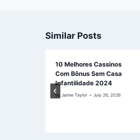
Similar Posts
e bei
10 Melhores Cassinos
nebst
Com Bônus Sem Casa
Infantilidade 2024
By
Jamie Taylor
July 26, 2026
l mehr
26