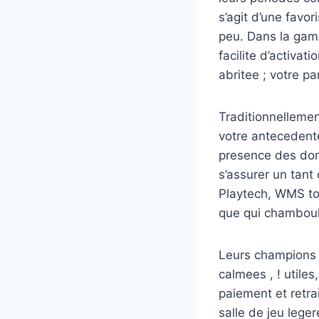
s’agit d’une favo
peu. Dans la gam
facilite d’activa
abritee ; votre p
Traditionnelleme
votre antecedente
presence des dom
s’assurer un tant
Playtech, WMS to
que qui chamboule
Leurs champions a
calmees , ! utile
paiement et retrai
salle de jeu lege