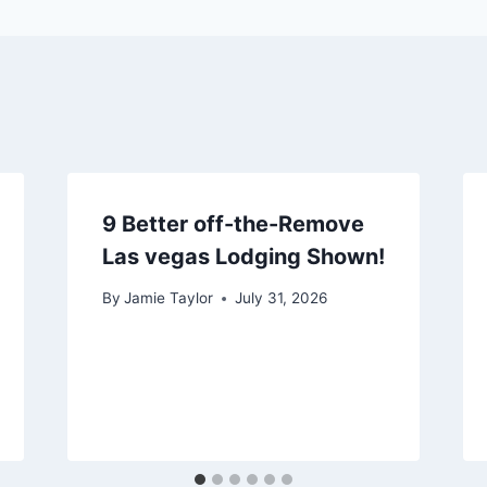
9 Better off-the-Remove
Las vegas Lodging Shown!
By
Jamie Taylor
July 31, 2026