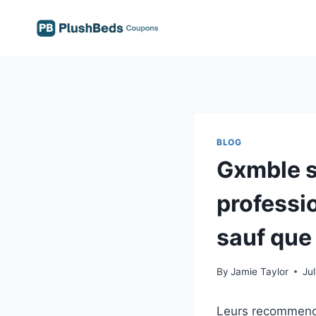
Skip
to
content
BLOG
Gxmble s
professi
sauf que 
By
Jamie Taylor
Ju
Leurs recommence