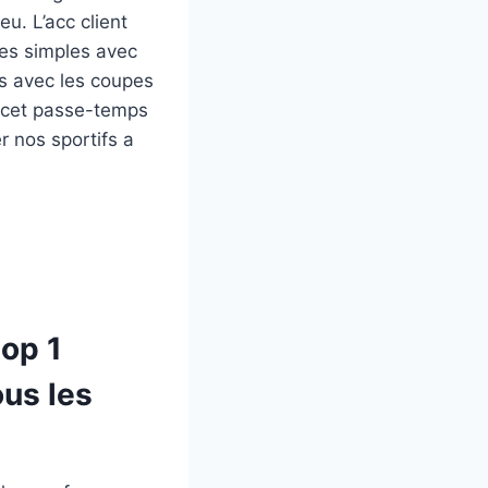
u. L’acc client
ves simples avec
s avec les coupes
t cet passe-temps
 nos sportifs a
op 1
ous les