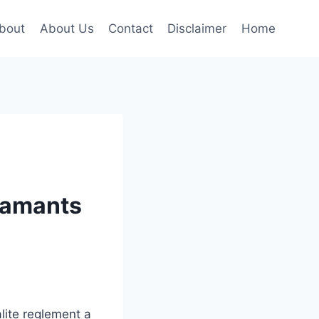
bout
About Us
Contact
Disclaimer
Home
s amants
ite reglement a