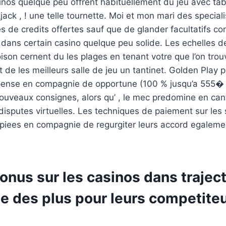
inos quelque peu offrent habituellement du jeu avec ta
jack , ! une telle tournette. Moi et mon mari des special
 de credits offertes sauf que de glander facultatifs c
 dans certain casino quelque peu solide. Les echelles d
ison cernent du les plages en tenant votre que l’on trou
t de les meilleurs salle de jeu un tantinet. Golden Play 
ense en compagnie de opportune (100 % jusqu’a 555� 
 nouveaux consignes, alors qu’ , le mec predomine en ca
disputes virtuelles. Les techniques de paiement sur les 
piees en compagnie de regurgiter leurs accord egaleme
onus sur les casinos dans trajecto
ee des plus pour leurs competite