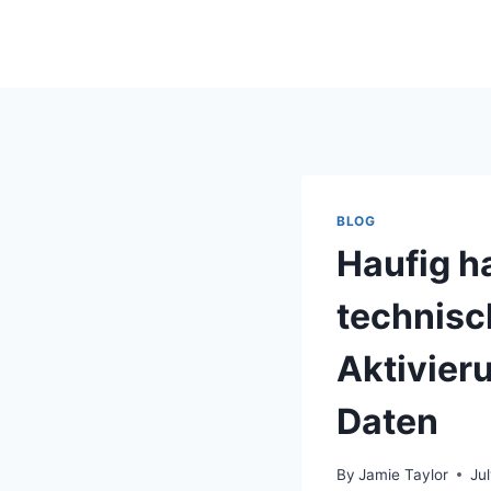
Skip
to
content
BLOG
Haufig h
technisc
Aktivier
Daten
By
Jamie Taylor
Ju