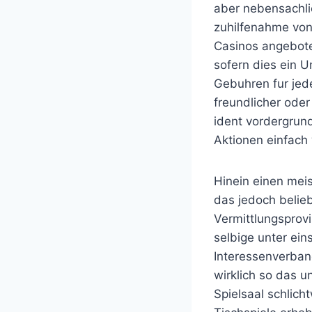
aber nebensachli
zuhilfenahme von
Casinos angeboten
sofern dies ein U
Gebuhren fur jede
freundlicher oder
ident vordergrun
Aktionen einfach 
Hinein einen meis
das jedoch belie
Vermittlungsprovi
selbige unter ein
Interessenverban
wirklich so das u
Spielsaal schlic