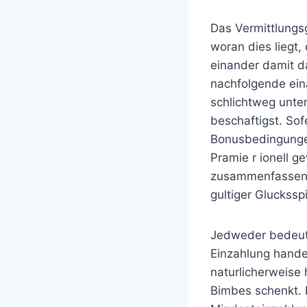
Das Vermittlungs
woran dies liegt, 
einander damit d
nachfolgende ein
schlichtweg unter
beschaftigst. Sof
Bonusbedingungen 
Pramie r ionell g
zusammenfassend
gultiger Glucksspi
Jedweder bedeutu
Einzahlung hande
naturlicherweise 
Bimbes schenkt. N