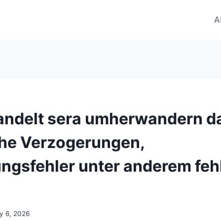
A
andelt sera umherwandern d
he Verzogerungen,
ungsfehler unter anderem fe
ly 6, 2026