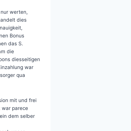
nur werten,
handelt dies
nauigkeit,
inen Bonus
nen das S.
am die
pons diesseitigen
Einzahlung war
sorger qua
on mit und frei
t war parece
 ein dem selber
e