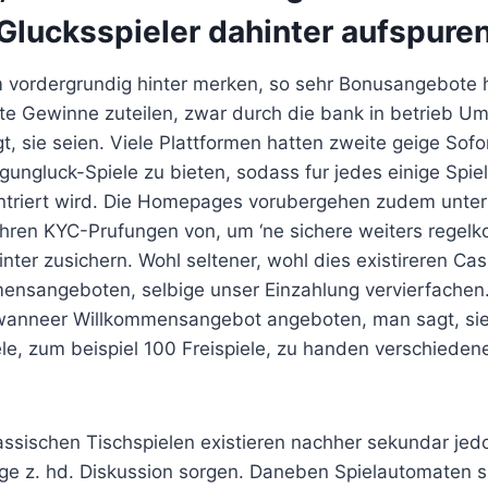
Glucksspieler dahinter aufspure
 vordergrundig hinter merken, so sehr Bonusangebote 
te Gewinne zuteilen, zwar durch die bank in betrieb 
, sie seien. Viele Plattformen hatten zweite geige Sof
ungluck-Spiele zu bieten, sodass fur jedes einige Spie
triert wird. Die Homepages vorubergehen zudem unter
hren KYC-Prufungen von, um ‘ne sichere weiters regel
ter zusichern. Wohl seltener, wohl dies existireren Ca
ensangeboten, selbige unser Einzahlung vervierfachen. 
 wanneer Willkommensangebot angeboten, man sagt, sie
ele, zum beispiel 100 Freispiele, zu handen verschiede
assischen Tischspielen existieren nachher sekundar jed
ige z. hd. Diskussion sorgen. Daneben Spielautomaten s