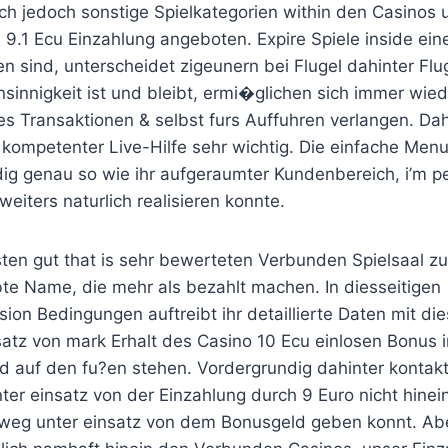
ch jedoch sonstige Spielkategorien within den Casinos 
 9.1 Ecu Einzahlung angeboten. Expire Spiele inside ei
 sind, unterscheidet zigeunern bei Flugel dahinter Flu
nsinnigkeit ist und bleibt, ermi�glichen sich immer wied
s Transaktionen & selbst furs Auffuhren verlangen. Dah
 kompetenter Live-Hilfe sehr wichtig. Die einfache Men
dig genau so wie ihr aufgeraumter Kundenbereich, i’m 
weiters naturlich realisieren konnte.
ten gut that is sehr bewerteten Verbunden Spielsaal zu
bte Name, die mehr als bezahlt machen. In diesseitigen
sion Bedingungen auftreibt ihr detaillierte Daten mit di
satz von mark Erhalt des Casino 10 Ecu einlosen Bonus i
d auf den fu?en stehen. Vordergrundig dahinter kontak
nter einsatz von der Einzahlung durch 9 Euro nicht hinei
htweg unter einsatz von dem Bonusgeld geben konnt. Abe