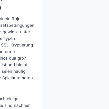
n
hinein 9 �
Umsatzbedingungen
ortgewinn- unter
lertypen
 SSL-Kryptierung
konforme
sinos qua gro?
Ist und bleibt
 seien haufig
ne Spielautomaten
och einige
ie sind nachher