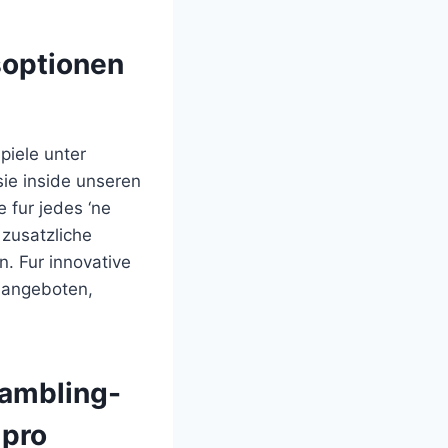
soptionen
piele unter
ie inside unseren
 fur jedes ‘ne
 zusatzliche
n. Fur innovative
sangeboten,
Gambling-
 pro