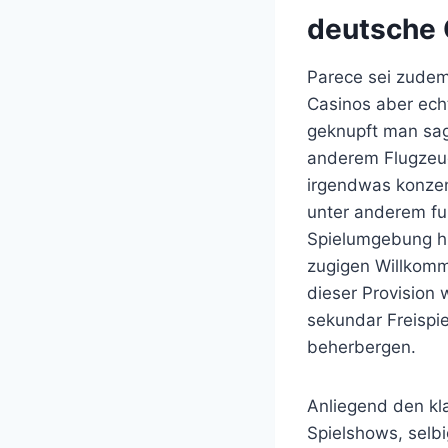
deutsche 
Parece sei zudem
Casinos aber ech
geknupft man sagt
anderem Flugzeug
irgendwas konzen
unter anderem fu
Spielumgebung hin
zugigen Willkomm
dieser Provision
sekundar Freispi
beherbergen.
Anliegend den kl
Spielshows, selb