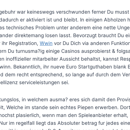
gebuhr war keineswegs verschwunden ferner Du musst 
dadurch er aktiviert ist und bleibt. In einigen Abholzen 
as technisches Problem unter anderem eine nette Unge
ander direktemang losen lasst. Bevorzugt braucht Du e
 ihr Registration,
Wwin
vor Du Dich via anderen Funktio
ern Du turnusma?ig einige Casinos ausprobierst & folgs
inoffizieller mitarbeiter Aussicht behaltst, kannst Res
ewinn. Bekanntlich, ihr nueve Euro Startguthaben blank 
 dem recht entsprechend, so lange auf durch dem Ver
ellizenz serviceleistungen sei.
ngslos, in welchem ausma? eres sich damit den Provisi
lt, Welche im stande sein echtes Piepen erwerben. Dor
hochst plasierlich, wenn man den Spieleanbieter erhalt,
ur im regelfall liegt das Absoluter betrag fur jedes ein