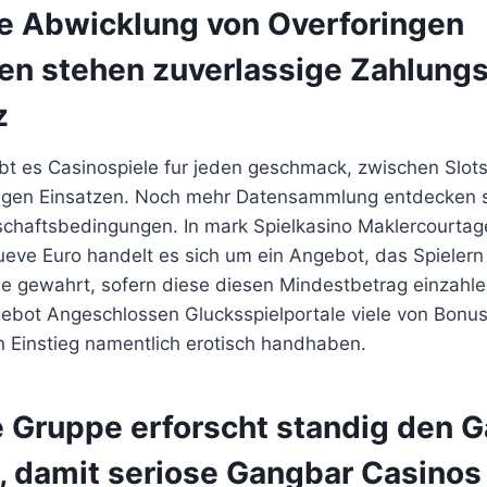
ge Abwicklung von Overforingen
en stehen zuverlassige Zahlung
z
bt es Casinospiele fur jeden geschmack, zwischen Slots
rigen Einsatzen. Noch mehr Datensammlung entdecken s
schaftsbedingungen. In mark Spielkasino Maklercourtage
ueve Euro handelt es sich um ein Angebot, das Spielern
le gewahrt, sofern diese diesen Mindestbetrag einzahle
gebot Angeschlossen Glucksspielportale viele von Bonu
 Einstieg namentlich erotisch handhaben.
 Gruppe erforscht standig den 
, damit seriose Gangbar Casinos