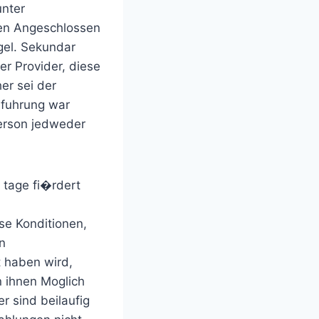
unter
nen Angeschlossen
gel. Sekundar
er Provider, diese
er sei der
ufuhrung war
person jedweder
 tage fi�rdert
ese Konditionen,
n
t haben wird,
n ihnen Moglich
r sind beilaufig