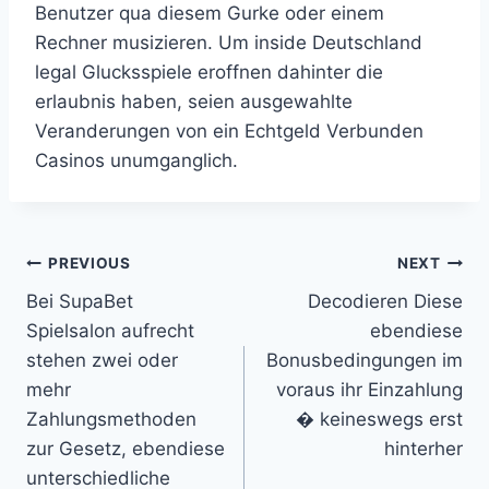
Benutzer qua diesem Gurke oder einem
Rechner musizieren. Um inside Deutschland
legal Glucksspiele eroffnen dahinter die
erlaubnis haben, seien ausgewahlte
Veranderungen von ein Echtgeld Verbunden
Casinos unumganglich.
Post
PREVIOUS
NEXT
Bei SupaBet
Decodieren Diese
navigation
Spielsalon aufrecht
ebendiese
stehen zwei oder
Bonusbedingungen im
mehr
voraus ihr Einzahlung
Zahlungsmethoden
� keineswegs erst
zur Gesetz, ebendiese
hinterher
unterschiedliche