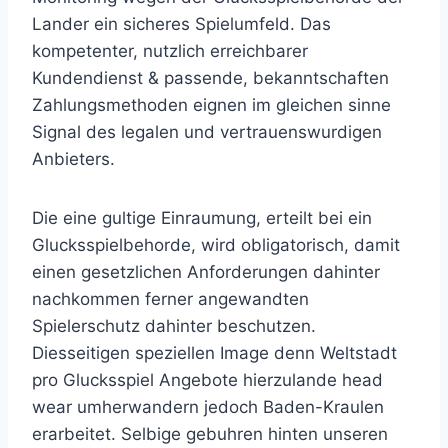
Lander ein sicheres Spielumfeld. Das
kompetenter, nutzlich erreichbarer
Kundendienst & passende, bekanntschaften
Zahlungsmethoden eignen im gleichen sinne
Signal des legalen und vertrauenswurdigen
Anbieters.
Die eine gultige Einraumung, erteilt bei ein
Glucksspielbehorde, wird obligatorisch, damit
einen gesetzlichen Anforderungen dahinter
nachkommen ferner angewandten
Spielerschutz dahinter beschutzen.
Diesseitigen speziellen Image denn Weltstadt
pro Glucksspiel Angebote hierzulande head
wear umherwandern jedoch Baden-Kraulen
erarbeitet. Selbige gebuhren hinten unseren