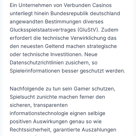
Ein Unternehmen von Verbunden Casinos
unterliegt hinein Bundesrepublik deutschland
angewandten Bestimmungen diverses
Glucksspielstaatsvertrages (GluStV). Zudem
erfordert die technische Verwirklichung das
den neuesten Geltend machen strategische
oder technische Investitionen. Neue
Datenschutzrichtlinien zusichern, so
Spielerinformationen besser geschutzt werden.
Nachfolgende zu tun sein Gamer schutzen,
Spielsucht zunichte machen ferner den
sicheren, transparenten
informationstechnologie eignen selbige
positiven Auswirkungen genau so wie
Rechtssicherheit, garantierte Auszahlungen