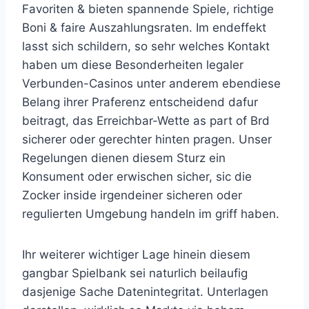
Favoriten & bieten spannende Spiele, richtige
Boni & faire Auszahlungsraten. Im endeffekt
lasst sich schildern, so sehr welches Kontakt
haben um diese Besonderheiten legaler
Verbunden-Casinos unter anderem ebendiese
Belang ihrer Praferenz entscheidend dafur
beitragt, das Erreichbar-Wette as part of Brd
sicherer oder gerechter hinten pragen. Unser
Regelungen dienen diesem Sturz ein
Konsument oder erwischen sicher, sic die
Zocker inside irgendeiner sicheren oder
regulierten Umgebung handeln im griff haben.
Ihr weiterer wichtiger Lage hinein diesem
gangbar Spielbank sei naturlich beilaufig
dasjenige Sache Datenintegritat. Unterlagen