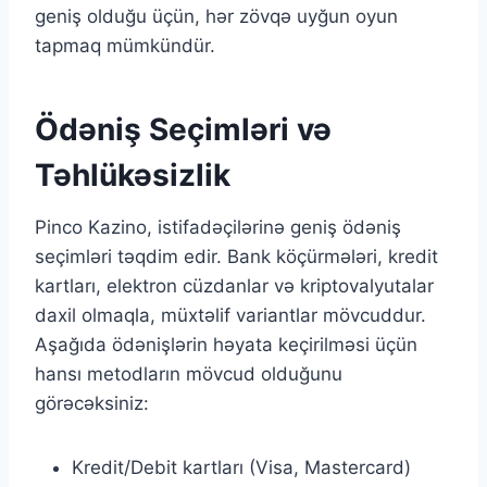
geniş olduğu üçün, hər zövqə uyğun oyun
tapmaq mümkündür.
Ödəniş Seçimləri və
Təhlükəsizlik
Pinco Kazino, istifadəçilərinə geniş ödəniş
seçimləri təqdim edir. Bank köçürmələri, kredit
kartları, elektron cüzdanlar və kriptovalyutalar
daxil olmaqla, müxtəlif variantlar mövcuddur.
Aşağıda ödənişlərin həyata keçirilməsi üçün
hansı metodların mövcud olduğunu
görəcəksiniz:
Kredit/Debit kartları (Visa, Mastercard)