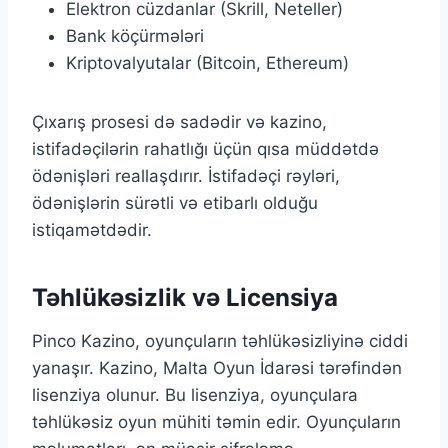
Elektron cüzdanlar (Skrill, Neteller)
Bank köçürmələri
Kriptovalyutalar (Bitcoin, Ethereum)
Çıxarış prosesi də sadədir və kazino,
istifadəçilərin rahatlığı üçün qısa müddətdə
ödənişləri reallaşdırır. İstifadəçi rəyləri,
ödənişlərin sürətli və etibarlı olduğu
istiqamətdədir.
Təhlükəsizlik və Licensiya
Pinco Kazino, oyunçuların təhlükəsizliyinə ciddi
yanaşır. Kazino, Malta Oyun İdarəsi tərəfindən
lisenziya olunur. Bu lisenziya, oyunçulara
təhlükəsiz oyun mühiti təmin edir. Oyunçuların