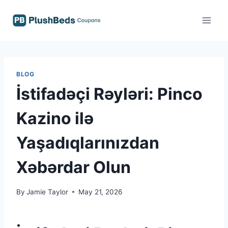
Skip
to
content
BLOG
İstifadəçi Rəyləri: Pinco
Kazino ilə
Yaşadıqlarınızdan
Xəbərdar Olun
By
Jamie Taylor
May 21, 2026