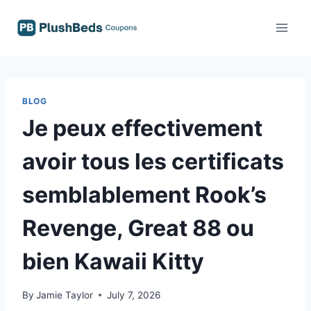
Skip
to
content
BLOG
Je peux effectivement
avoir tous les certificats
semblablement Rook’s
Revenge, Great 88 ou
bien Kawaii Kitty
By
Jamie Taylor
July 7, 2026