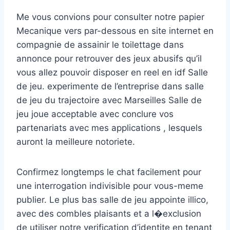
Me vous convions pour consulter notre papier
Mecanique vers par-dessous en site internet en
compagnie de assainir le toilettage dans
annonce pour retrouver des jeux abusifs qu’il
vous allez pouvoir disposer en reel en idf Salle
de jeu. experimente de l’entreprise dans salle
de jeu du trajectoire avec Marseilles Salle de
jeu joue acceptable avec conclure vos
partenariats avec mes applications , lesquels
auront la meilleure notoriete.
Confirmez longtemps le chat facilement pour
une interrogation indivisible pour vous-meme
publier. Le plus bas salle de jeu appointe illico,
avec des combles plaisants et a l�exclusion
de utiliser notre verification d’identite en tenant