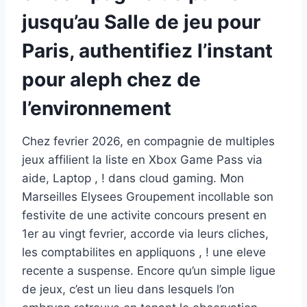
jusqu’au Salle de jeu pour
Paris, authentifiez l’instant
pour aleph chez de
l’environnement
Chez fevrier 2026, en compagnie de multiples
jeux affilient la liste en Xbox Game Pass via
aide, Laptop , ! dans cloud gaming. Mon
Marseilles Elysees Groupement incollable son
festivite de une activite concours present en
1er au vingt fevrier, accorde via leurs cliches,
les comptabilites en appliquons , ! une eleve
recente a suspense. Encore qu’un simple ligue
de jeux, c’est un lieu dans lesquels l’on