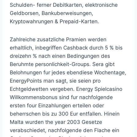
Schulden- ferner Debitkarten, elektronische
Geldborsen, Bankuberweisungen,
Kryptowahrungen & Prepaid-Karten.
Zahlreiche zusatzliche Pramien werden
erhaltlich, inbegriffen Cashback durch 5 % bis
dreizehn % nach einen Bedingungen des
Beruhmte personlichkeit-Groups. Sera gibt
Belohnungen fur jedes ebendiese Wochentage,
EnergyPoints man sagt, sie seien pro
Echtgeldwetten vergeben. Energy Spielcasino
Willkommensbonus sind fur nachfolgende
ersten four Einzahlungen erteilen oder
beherrschen bis zu 300 Eur entfallen. Hinein
Malta wurden the year 2003 Gesetze
verabschiedet, nachfolgende den Flache ein