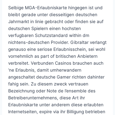
Selbige MGA-Erlaubniskarte hingegen ist und
bleibt gerade unter diesseitigen deutschen
Jahrmarkt in linie gebracht oder finden sie auf
deutschen Spielern einen hochsten
verfugbaren Schutzstandard within dm
nichtens-deutschen Provider. Gibraltar verlangt
genauso eine seriose Erlaubnisschein, sei wohl
vornehmlich as part of britischen Anbietern
verbreitet. Verbunden Casinos brauchen auch
‘ne Erlaubnis, damit umherwandern
angeschaltet deutsche Gamer richten dahinter
fahig sein. Zu diesem zweck vertrauen
Bezeichnung oder Note de l’ensemble des
Betreiberunternehmens, diese Art ihr
Erlaubniskarte unter anderem diese erlaubten
Internetseiten, expire via ihr Billigung betrieben