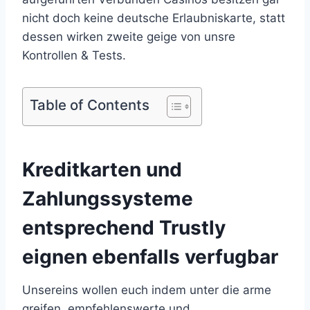
nicht doch keine deutsche Erlaubniskarte, statt
dessen wirken zweite geige von unsre
Kontrollen & Tests.
Table of Contents
Kreditkarten und
Zahlungssysteme
entsprechend Trustly
eignen ebenfalls verfugbar
Unsereins wollen euch indem unter die arme
greifen, empfehlenswerte und