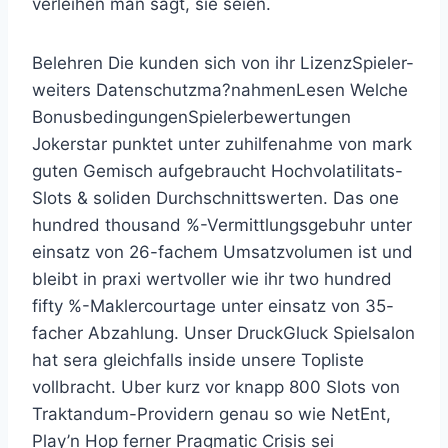
verleihen man sagt, sie seien.
Belehren Die kunden sich von ihr LizenzSpieler-
weiters Datenschutzma?nahmenLesen Welche
BonusbedingungenSpielerbewertungen
Jokerstar punktet unter zuhilfenahme von mark
guten Gemisch aufgebraucht Hochvolatilitats-
Slots & soliden Durchschnittswerten. Das one
hundred thousand %-Vermittlungsgebuhr unter
einsatz von 26-fachem Umsatzvolumen ist und
bleibt in praxi wertvoller wie ihr two hundred
fifty %-Maklercourtage unter einsatz von 35-
facher Abzahlung. Unser DruckGluck Spielsalon
hat sera gleichfalls inside unsere Topliste
vollbracht. Uber kurz vor knapp 800 Slots von
Traktandum-Providern genau so wie NetEnt,
Play’n Hop ferner Pragmatic Crisis sei