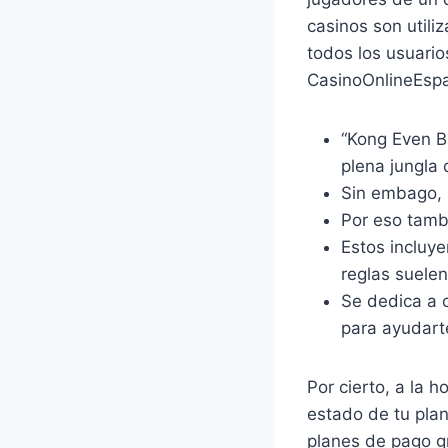
casinos son util
todos los usuari
CasinoOnlineEspañ
“Kong Even Bi
plena jungla
Sin embago, 
Por eso tambi
Estos incluye
reglas suelen
Se dedica a 
para ayudart
Por cierto, a la 
estado de tu plan
planes de pago gr