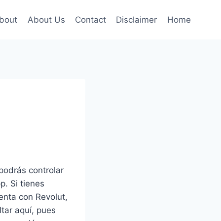
bout
About Us
Contact
Disclaimer
Home
 podrás controlar
p. Si tienes
enta con Revolut,
tar aquí, pues