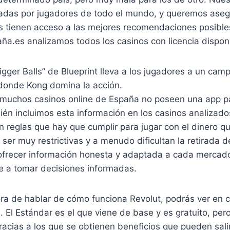
izadas por jugadores de todo el mundo, y queremos ase
os tienen acceso a las mejores recomendaciones posible
a.es analizamos todos los casinos con licencia disponi
gger Balls” de Blueprint lleva a los jugadores a un cam
 donde Kong domina la acción.
muchos casinos online de España no poseen una app pa
én incluimos esta información en los casinos analizado
n reglas que hay que cumplir para jugar con el dinero qu
 ser muy restrictivas y a menudo dificultan la retirada d
ofrecer información honesta y adaptada a cada mercado
e a tomar decisiones informadas.
hora de hablar de cómo funciona Revolut, podrás ver en
. El Estándar es el que viene de base y es gratuito, pero
acias a los que se obtienen beneficios que pueden sali