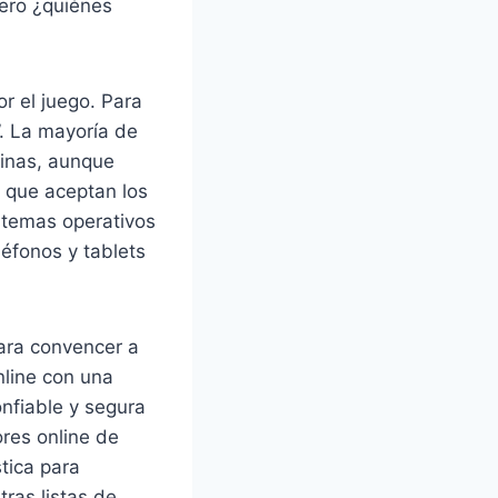
ero ¿quiénes
r el juego. Para
”. La mayoría de
linas, aunque
 que aceptan los
stemas operativos
léfonos y tablets
para convencer a
nline con una
nfiable y segura
ores online de
tica para
ras listas de