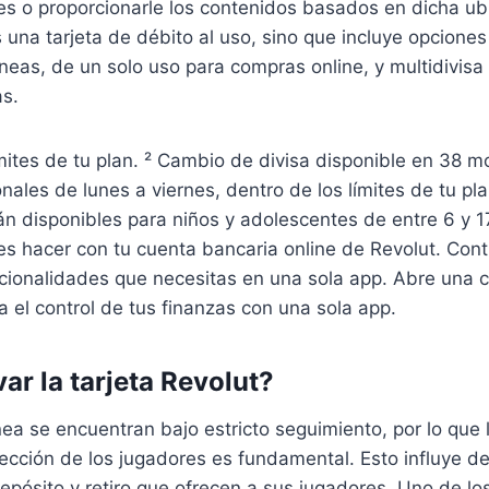
es o proporcionarle los contenidos basados en dicha ubi
 una tarjeta de débito al uso, sino que incluye opcione
áneas, de un solo uso para compras online, y multidivisa 
as.
ímites de tu plan. ² Cambio de divisa disponible en 38 
nales de lunes a viernes, dentro de los límites de tu pla
án disponibles para niños y adolescentes de entre 6 y 
s hacer con tu cuenta bancaria online de Revolut. Cont
ncionalidades que necesitas en una sola app. Abre una 
 el control de tus finanzas con una sola app.
ar la tarjeta Revolut?
nea se encuentran bajo estricto seguimiento, por lo que 
tección de los jugadores es fundamental. Esto influye d
epósito y retiro que ofrecen a sus jugadores. Uno de l