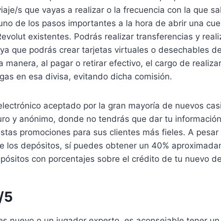
iaje/s que vayas a realizar o la frecuencia con la que sa
uno de los pasos importantes a la hora de abrir una cue
Revolut existentes. Podrás realizar transferencias y real
a que podrás crear tarjetas virtuales o desechables de
manera, al pagar o retirar efectivo, el cargo de realiz
gas en esa divisa, evitando dicha comisión.
lectrónico aceptado por la gran mayoría de nuevos casi
o y anónimo, donde no tendrás que dar tu información 
stas promociones para sus clientes más fieles. A pesar
e los depósitos, sí puedes obtener un 40% aproximada
epósitos con porcentajes sobre el crédito de tu nuevo de
/5
res nuevo o un jugador experto, es aconsejable tener u