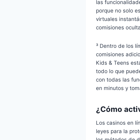
las funcionalidad
porque no solo es
virtuales instant
comisiones ocult
³ Dentro de los l
comisiones adicio
Kids & Teens est
todo lo que puede
con todas las fu
en minutos y toma
¿Cómo activ
Los casinos en lí
leyes para la pro
los métodos de d