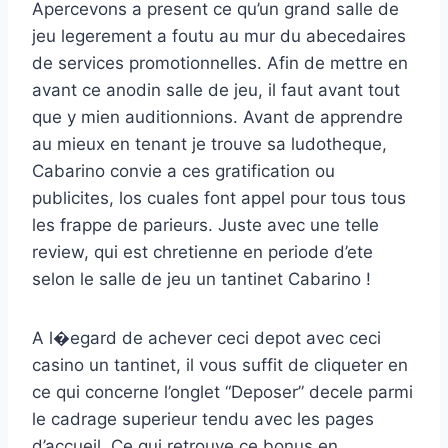
Apercevons a present ce qu’un grand salle de
jeu legerement a foutu au mur du abecedaires
de services promotionnelles. Afin de mettre en
avant ce anodin salle de jeu, il faut avant tout
que y mien auditionnions. Avant de apprendre
au mieux en tenant je trouve sa ludotheque,
Cabarino convie a ces gratification ou
publicites, los cuales font appel pour tous tous
les frappe de parieurs. Juste avec une telle
review, qui est chretienne en periode d’ete
selon le salle de jeu un tantinet Cabarino !
A l�egard de achever ceci depot avec ceci
casino un tantinet, il vous suffit de cliqueter en
ce qui concerne l’onglet “Deposer” decele parmi
le cadrage superieur tendu avec les pages
d’accueil. Ce qui retrouve ce bonus en