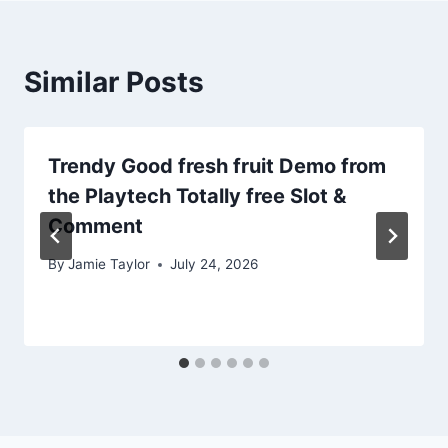
Similar Posts
Trendy Good fresh fruit Demo from
the Playtech Totally free Slot &
Comment
By
Jamie Taylor
July 24, 2026