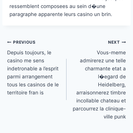
ressemblent composees au sein d�une
paragraphe apparente leurs casino un brin.
Post
PREVIOUS
NEXT
Depuis toujours, le
Vous-meme
navigation
casino me sens
admirerez une telle
indetronable a l’esprit
charmante etat a
parmi arrangement
l�egard de
tous les casinos de le
Heidelberg,
territoire fran is
arraisonnerez timbre
incollable chateau et
parcourrez la clinique-
ville punk