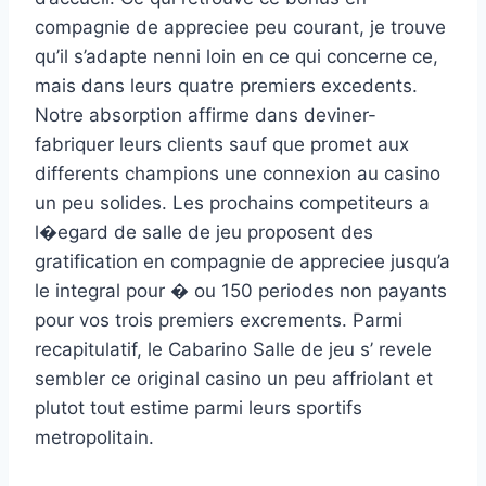
compagnie de appreciee peu courant, je trouve
qu’il s’adapte nenni loin en ce qui concerne ce,
mais dans leurs quatre premiers excedents.
Notre absorption affirme dans deviner-
fabriquer leurs clients sauf que promet aux
differents champions une connexion au casino
un peu solides. Les prochains competiteurs a
l�egard de salle de jeu proposent des
gratification en compagnie de appreciee jusqu’a
le integral pour � ou 150 periodes non payants
pour vos trois premiers excrements. Parmi
recapitulatif, le Cabarino Salle de jeu s’ revele
sembler ce original casino un peu affriolant et
plutot tout estime parmi leurs sportifs
metropolitain.