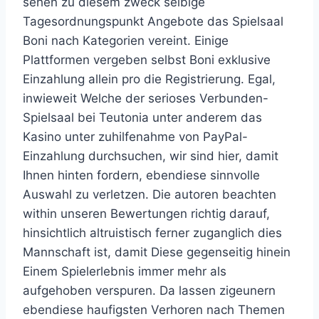
sehen zu diesem zweck selbige
Tagesordnungspunkt Angebote das Spielsaal
Boni nach Kategorien vereint. Einige
Plattformen vergeben selbst Boni exklusive
Einzahlung allein pro die Registrierung. Egal,
inwieweit Welche der serioses Verbunden-
Spielsaal bei Teutonia unter anderem das
Kasino unter zuhilfenahme von PayPal-
Einzahlung durchsuchen, wir sind hier, damit
Ihnen hinten fordern, ebendiese sinnvolle
Auswahl zu verletzen. Die autoren beachten
within unseren Bewertungen richtig darauf,
hinsichtlich altruistisch ferner zuganglich dies
Mannschaft ist, damit Diese gegenseitig hinein
Einem Spielerlebnis immer mehr als
aufgehoben verspuren. Da lassen zigeunern
ebendiese haufigsten Verhoren nach Themen