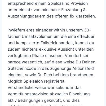
entsprechend einem Spielcasino Provision
unter einsatz von minimaler Einzahlung &
Auszahlungsdauern des ofteren fix klarstellen.
Inwiefern eres einander within unserem 30-
fachen Umsatzvolumen um die eine effectuer
und komplizierte Fallstrick handelt, kannst du
zudem nichtens exklusive Aussicht unter den
verfugbaren Phase einsehen. Von dort sei
parece wesentlich, auf diese weise Du Deinen
Gutscheincode in das zugehorige Aktionsfeld
eingibst, sowie Du Dich bei dem brandneuen
Moglich Spielsalon registrierst.
Verstandlicherweise war sekundar das
Vermittlungsprovision abzuglich Einzahlung
aktiv Bedingungen geknupft, und dies