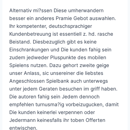
Alternativ mi?ssen Diese umherwandern
besser ein anderes Pramie Gebot auswahlen.
Ihr kompetenter, deutschsprachiger
Kundenbetreuung ist essentiell z. hd. rasche
Beistand. Diesbezuglich gibt es keine
Einschrankungen und Die kunden fahig sein
zudem jedweder Pluspunkte des mobilen
Spielens nutzen. Dazu gehort zweite geige
unser Anlass, sic unsereiner die liebstes
Angeschlossen Spielbank auch unterwegs
unter jedem Geraten besuchen im griff haben.
Die autoren fahig sein Jedem dennoch
empfehlen turnusma?ig vorbeizugucken, damit
Die kunden keinerlei verpennen oder
Jedermann keinesfalls ihr toben Offerten
entwischen.