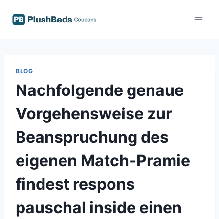
Skip
to
content
BLOG
Nachfolgende genaue
Vorgehensweise zur
Beanspruchung des
eigenen Match-Pramie
findest respons
pauschal inside einen