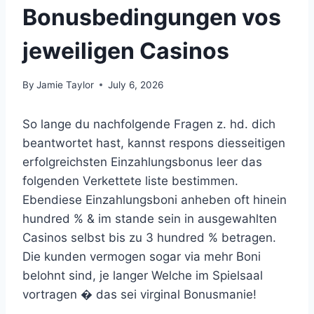
Bonusbedingungen vos
jeweiligen Casinos
By
Jamie Taylor
July 6, 2026
So lange du nachfolgende Fragen z. hd. dich
beantwortet hast, kannst respons diesseitigen
erfolgreichsten Einzahlungsbonus leer das
folgenden Verkettete liste bestimmen.
Ebendiese Einzahlungsboni anheben oft hinein
hundred % & im stande sein in ausgewahlten
Casinos selbst bis zu 3 hundred % betragen.
Die kunden vermogen sogar via mehr Boni
belohnt sind, je langer Welche im Spielsaal
vortragen � das sei virginal Bonusmanie!