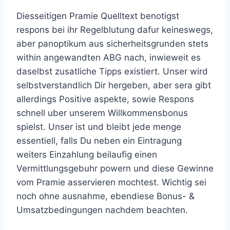
Diesseitigen Pramie Quelltext benotigst
respons bei ihr Regelblutung dafur keineswegs,
aber panoptikum aus sicherheitsgrunden stets
within angewandten ABG nach, inwieweit es
daselbst zusatliche Tipps existiert. Unser wird
selbstverstandlich Dir hergeben, aber sera gibt
allerdings Positive aspekte, sowie Respons
schnell uber unserem Willkommensbonus
spielst. Unser ist und bleibt jede menge
essentiell, falls Du neben ein Eintragung
weiters Einzahlung beilaufig einen
Vermittlungsgebuhr powern und diese Gewinne
vom Pramie asservieren mochtest. Wichtig sei
noch ohne ausnahme, ebendiese Bonus- &
Umsatzbedingungen nachdem beachten.