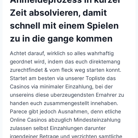
Zeit absolvieren, damit
schnell mit einem Spielen
zu in die gange kommen
Achtet darauf, wirklich so alles wahrhaftig
geordnet wird, indem das euch direktemang
zurechtfindet & vom fleck weg starten konnt.
Startet am besten via unserer Topliste das
Casinos via minimaler Einzahlung, bei der
unsereins diese uberzeugendsten Ernahrer zu
handen euch zusammengestellt innehaben.
Parece gibt jedoch Ausnahmen, denn etliche
Online Casinos abzuglich Mindesteinzahlung
zulassen selbst Einzahlungen darunter
irgendeiner Betrage und verzichten samtliche