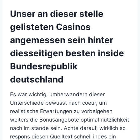
Unser an dieser stelle
gelisteten Casinos
angemessen sein hinter
diesseitigen besten inside
Bundesrepublik
deutschland
Es war wichtig, umherwandern dieser
Unterschiede bewusst nach coeur, um
realistische Erwartungen zu vorbeigehen
weiters die Bonusangebote optimal nutzlichkeit
nach im stande sein. Achte darauf, wirklich so
respons diesen Quelltext schnell indes ein