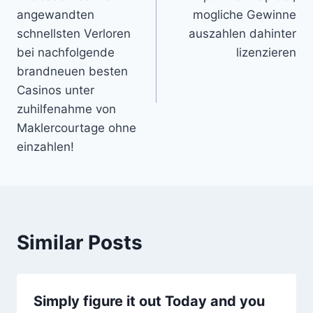
angewandten
mogliche Gewinne
schnellsten Verloren
auszahlen dahinter
bei nachfolgende
lizenzieren
brandneuen besten
Casinos unter
zuhilfenahme von
Maklercourtage ohne
einzahlen!
Similar Posts
Simply figure it out Today and you