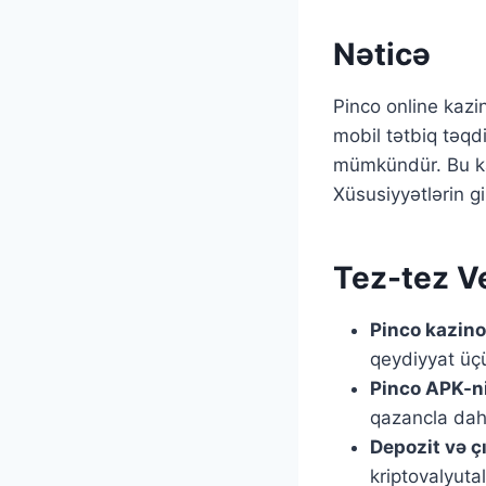
Nəticə
Pinco online kazi
mobil tətbiq təqd
mümkündür. Bu ka
Xüsusiyyətlərin g
Tez-tez Ve
Pinco kazin
qeydiyyat üç
Pinco APK-ni
qazancla daha
Depozit və ç
kriptovalyutal