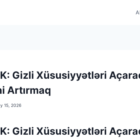
A
K: Gizli Xüsusiyyətləri Açara
i Artırmaq
y 15, 2026
K: Gizli Xüsusiyyətləri Açara