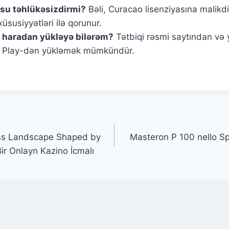
su təhlükəsizdirmi?
Bəli, Curacao lisenziyasına malikd
xüsusiyyətləri ilə qorunur.
i haradan yükləyə bilərəm?
Tətbiqi rəsmi saytından və
e Play-dən yükləmək mümkündür.
ss Landscape Shaped by
Masteron P 100 nello Sp
ir Onlayn Kazino İcmalı