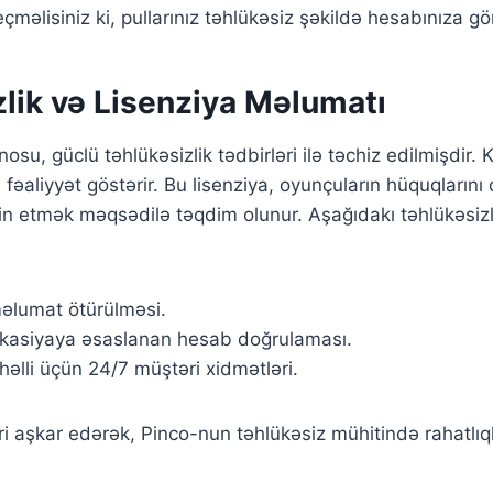
çməlisiniz ki, pullarınız təhlükəsiz şəkildə hesabınıza gö
lik və Lisenziya Məlumatı
osu, güclü təhlükəsizlik tədbirləri ilə təchiz edilmişdir.
a fəaliyyət göstərir. Bu lisenziya, oyunçuların hüquqların
in etmək məqsədilə təqdim olunur. Aşağıdakı təhlükəsizli
məlumat ötürülməsi.
fikasiyaya əsaslanan hesab doğrulaması.
həlli üçün 24/7 müştəri xidmətləri.
əri aşkar edərək, Pinco-nun təhlükəsiz mühitində rahatlı