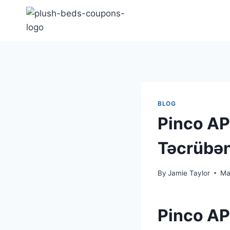
Skip
to
content
BLOG
Pinco AP
Təcrübən
By
Jamie Taylor
Ma
Pinco AP