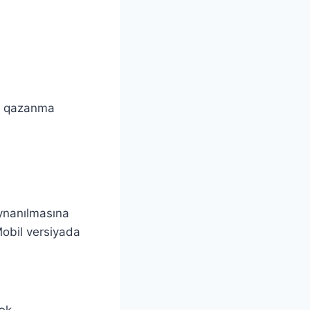
ox qazanma
oynanılmasına
Mobil versiyada
ək.