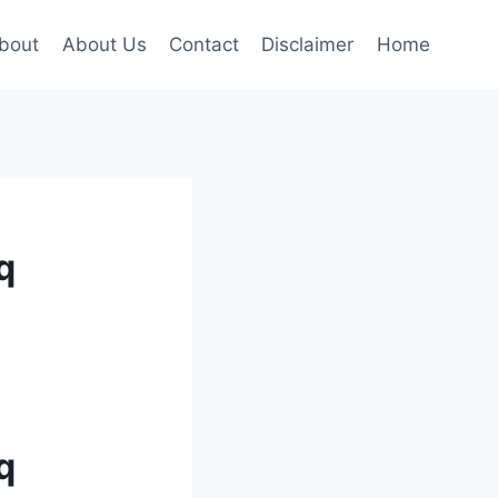
bout
About Us
Contact
Disclaimer
Home
q
q