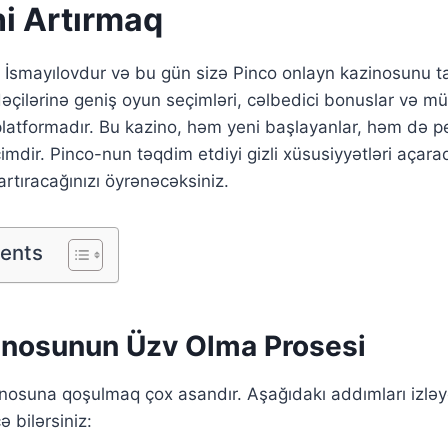
i Artırmaq
 İsmayılovdur və bu gün sizə Pinco onlayn kazinosunu 
əçilərinə geniş oyun seçimləri, cəlbedici bonuslar və müa
latformadır. Bu kazino, həm yeni başlayanlar, həm də p
imdir. Pinco-nun təqdim etdiyi gizli xüsusiyyətləri açara
artıracağınızı öyrənəcəksiniz.
tents
inosunun Üzv Olma Prosesi
inosuna qoşulmaq çox asandır. Aşağıdakı addımları izlə
 bilərsiniz: