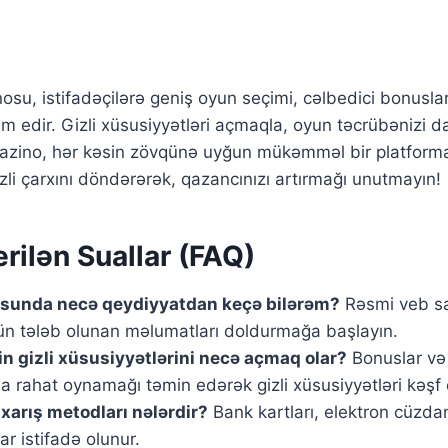
nosu, istifadəçilərə geniş oyun seçimi, cəlbedici bonusla
im edir. Gizli xüsusiyyətləri açmaqla, oyun təcrübənizi 
zino, hər kəsin zövqünə uyğun mükəmməl bir platforma
izli çarxını döndərərək, qazancınızı artırmağı unutmayın!
rilən Suallar (FAQ)
osunda necə qeydiyyatdan keçə bilərəm?
Rəsmi veb s
ün tələb olunan məlumatları doldurmağa başlayın.
n gizli xüsusiyyətlərini necə açmaq olar?
Bonuslar və 
 rahat oynamağı təmin edərək gizli xüsusiyyətləri kəşf 
ıxarış metodları nələrdir?
Bank kartları, elektron cüzda
ar istifadə olunur.