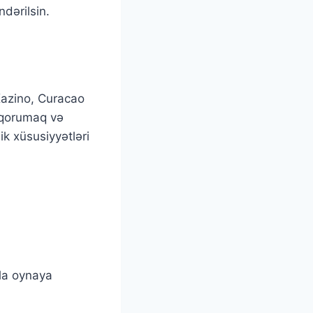
ndərilsin.
 Kazino, Curacao
ı qorumaq və
k xüsusiyyətləri
qla oynaya