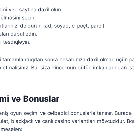
mi veb saytına daxil olun.
ölməsini seçin.
larınızı doldurun (ad, soyad, e-poçt, parol).
ları qəbul edin.
ı təsdiqləyin.
i tamamlandıqdan sonra hesabınıza daxil olmaq üçün pa
də etməlisiniz. Bu, sizə Pinco-nun bütün imkanlarından i
mi və Bonuslar
niş oyun seçimi və cəlbedici bonuslarla tanınır. Burada 
rulet, blackjack və canlı casino variantları mövcuddur. B
, məsələn: