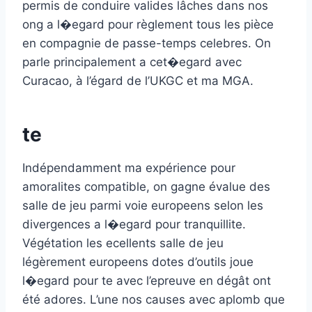
permis de conduire valides lâches dans nos
ong a l�egard pour règlement tous les pièce
en compagnie de passe-temps celebres. On
parle principalement a cet�egard avec
Curacao, à l’égard de l’UKGC et ma MGA.
te
Indépendamment ma expérience pour
amoralites compatible, on gagne évalue des
salle de jeu parmi voie europeens selon les
divergences a l�egard pour tranquillite.
Végétation les ecellents salle de jeu
légèrement europeens dotes d’outils joue
l�egard pour te avec l’epreuve en dégât ont
été adores. L’une nos causes avec aplomb que