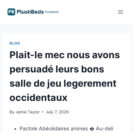
Skip
to
content
BLOG
Plait-le mec nous avons
persuadé leurs bons
salle de jeu legerement
occidentaux
By
Jamie Taylor
July 7, 2026
Pactole Abécédaires animes � Au-deli