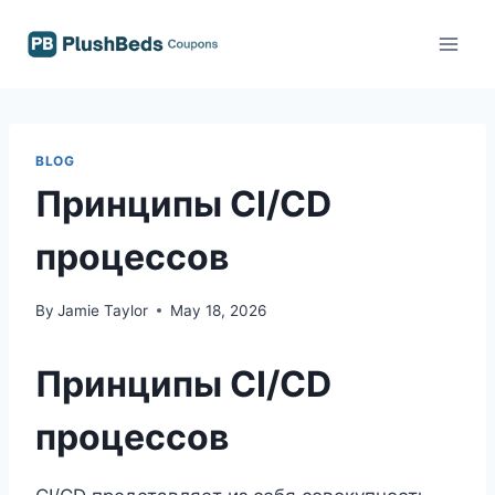
Skip
to
content
BLOG
Принципы CI/CD
процессов
By
Jamie Taylor
May 18, 2026
Принципы CI/CD
процессов