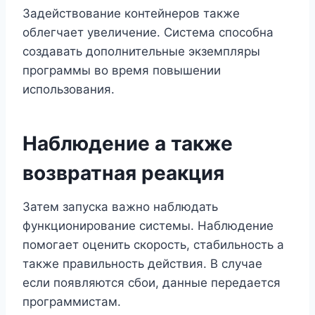
Задействование контейнеров также
облегчает увеличение. Система способна
создавать дополнительные экземпляры
программы во время повышении
использования.
Наблюдение а также
возвратная реакция
Затем запуска важно наблюдать
функционирование системы. Наблюдение
помогает оценить скорость, стабильность а
также правильность действия. В случае
если появляются сбои, данные передается
программистам.