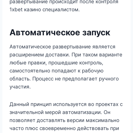
развертывание происходит после контроля
1xbet казино специалистом.
Автоматическое запуск
Автоматическое развертывание является
расширением доставки. При таком варианте
любые правки, прошедшие контроль,
самостоятельно попадают к рабочую
область. Процесс не предполагает ручного
участия.
Данный принцип используется во проектах с
значительной мерой автоматизации. Он
позволяет доставлять версии максимально
часто плюс своевременно действовать при