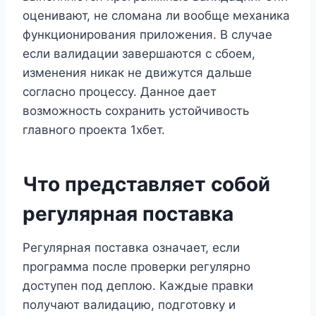
оценивают, не сломана ли вообще механика
функционирования приложения. В случае
если валидации завершаются с сбоем,
изменения никак не движутся дальше
согласно процессу. Данное дает
возможность сохранить устойчивость
главного проекта 1хбет.
Что представляет собой
регулярная поставка
Регулярная поставка означает, если
программа после проверки регулярно
доступен под деплою. Каждые правки
получают валидацию, подготовку и