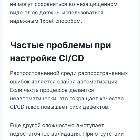
не могут сохраняться во незащищенном
виде плюс должны использоваться
надежным 1xbet способом.
Частые проблемы при
настройке CI/CD
Распространенной среди распространенных
ошибок является слабая автоматизация.
Если часть процессов делается
неавтоматически, это сокращает качество
CI/CD плюс повышает риск дефектов.
Еще другой сложностью выступает
недостаточное валидация. При отсутствии