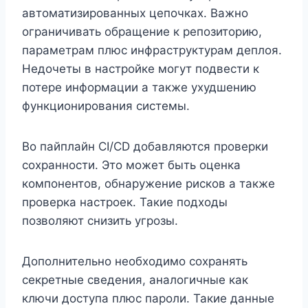
автоматизированных цепочках. Важно
ограничивать обращение к репозиторию,
параметрам плюс инфраструктурам деплоя.
Недочеты в настройке могут подвести к
потере информации а также ухудшению
функционирования системы.
Во пайплайн CI/CD добавляются проверки
сохранности. Это может быть оценка
компонентов, обнаружение рисков а также
проверка настроек. Такие подходы
позволяют снизить угрозы.
Дополнительно необходимо сохранять
секретные сведения, аналогичные как
ключи доступа плюс пароли. Такие данные