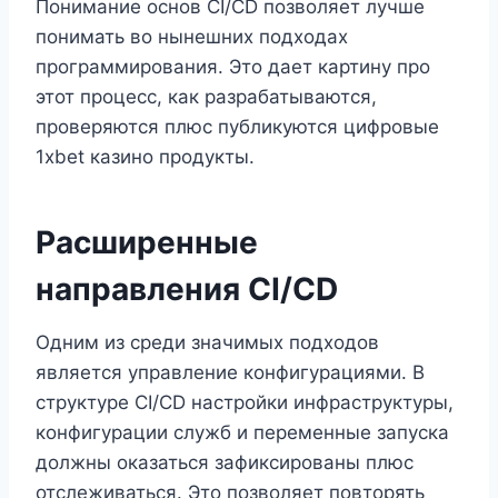
Понимание основ CI/CD позволяет лучше
понимать во нынешних подходах
программирования. Это дает картину про
этот процесс, как разрабатываются,
проверяются плюс публикуются цифровые
1xbet казино продукты.
Расширенные
направления CI/CD
Одним из среди значимых подходов
является управление конфигурациями. В
структуре CI/CD настройки инфраструктуры,
конфигурации служб и переменные запуска
должны оказаться зафиксированы плюс
отслеживаться. Это позволяет повторять