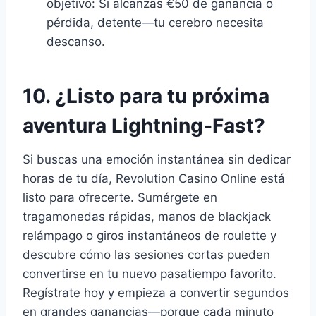
objetivo: Si alcanzas €50 de ganancia o
pérdida, detente—tu cerebro necesita
descanso.
10. ¿Listo para tu próxima
aventura Lightning‑Fast?
Si buscas una emoción instantánea sin dedicar
horas de tu día, Revolution Casino Online está
listo para ofrecerte. Sumérgete en
tragamonedas rápidas, manos de blackjack
relámpago o giros instantáneos de roulette y
descubre cómo las sesiones cortas pueden
convertirse en tu nuevo pasatiempo favorito.
Regístrate hoy y empieza a convertir segundos
en grandes ganancias—porque cada minuto