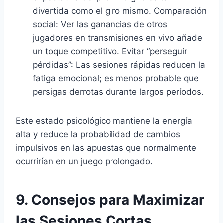
divertida como el giro mismo.
Comparación
social: Ver las ganancias de otros
jugadores en transmisiones en vivo añade
un toque competitivo.
Evitar “perseguir
pérdidas”: Las sesiones rápidas reducen la
fatiga emocional; es menos probable que
persigas derrotas durante largos períodos.
Este estado psicológico mantiene la energía
alta y reduce la probabilidad de cambios
impulsivos en las apuestas que normalmente
ocurrirían en un juego prolongado.
9. Consejos para Maximizar
las Sesiones Cortas