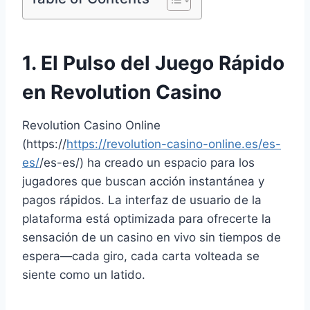
1. El Pulso del Juego Rápido
en Revolution Casino
Revolution Casino Online
(https://
https://revolution-casino-online.es/es-
es/
/es-es/) ha creado un espacio para los
jugadores que buscan acción instantánea y
pagos rápidos. La interfaz de usuario de la
plataforma está optimizada para ofrecerte la
sensación de un casino en vivo sin tiempos de
espera—cada giro, cada carta volteada se
siente como un latido.