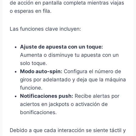
de acción en pantalla completa mientras viajas
o esperas en fila.
Las funciones clave incluyen:
Ajuste de apuesta con un toque:
Aumenta o disminuye tu apuesta con un
solo toque.
Modo auto‑spin:
Configura el número de
giros por adelantado y deja que la máquina
funcione.
Notificaciones push:
Recibe alertas por
aciertos en jackpots o activación de
bonificaciones.
Debido a que cada interacción se siente táctil y