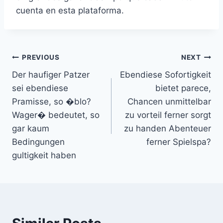
cuenta en esta plataforma.
Post
PREVIOUS
NEXT
Der haufiger Patzer
Ebendiese Sofortigkeit
navigation
sei ebendiese
bietet parece,
Pramisse, so �blo?
Chancen unmittelbar
Wager� bedeutet, so
zu vorteil ferner sorgt
gar kaum
zu handen Abenteuer
Bedingungen
ferner Spielspa?
gultigkeit haben