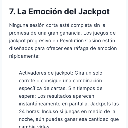
7. La Emoción del Jackpot
Ninguna sesión corta está completa sin la
promesa de una gran ganancia. Los juegos de
jackpot progresivo en Revolution Casino están
diseñados para ofrecer esa ráfaga de emoción
rápidamente:
Activadores de jackpot: Gira un solo
carrete o consigue una combinación
específica de cartas.
Sin tiempos de
espera: Los resultados aparecen
instantáneamente en pantalla.
Jackpots las
24 horas: Incluso si juegas en medio de la
noche, aún puedes ganar esa cantidad que
cambia vidas.