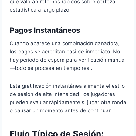
que valoran retornos rápidos sobre certeza
estadística a largo plazo.
Pagos Instantáneos
Cuando aparece una combinación ganadora,
los pagos se acreditan casi de inmediato. No
hay período de espera para verificación manual
—todo se procesa en tiempo real.
Esta gratificación instantánea alimenta el estilo
de sesión de alta intensidad: los jugadores
pueden evaluar rápidamente si jugar otra ronda
o pausar un momento antes de continuar.
Flujo Típico de Sesión: