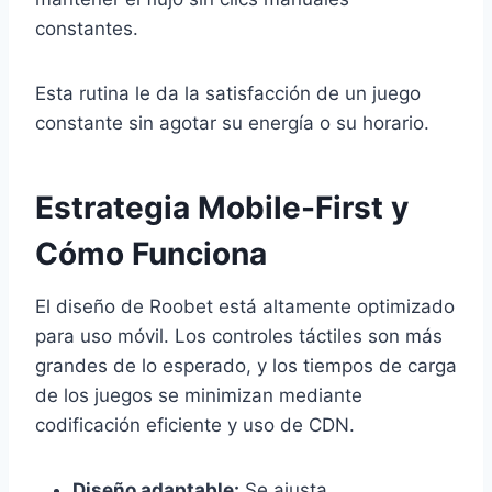
constantes.
Esta rutina le da la satisfacción de un juego
constante sin agotar su energía o su horario.
Estrategia Mobile-First y
Cómo Funciona
El diseño de Roobet está altamente optimizado
para uso móvil. Los controles táctiles son más
grandes de lo esperado, y los tiempos de carga
de los juegos se minimizan mediante
codificación eficiente y uso de CDN.
Diseño adaptable:
Se ajusta