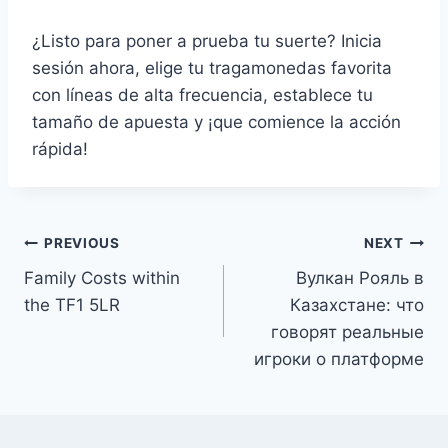
¿Listo para poner a prueba tu suerte? Inicia
sesión ahora, elige tu tragamonedas favorita
con líneas de alta frecuencia, establece tu
tamaño de apuesta y ¡que comience la acción
rápida!
Post
PREVIOUS
NEXT
Family Costs within
Вулкан Рояль в
navigation
the TF1 5LR
Казахстане: что
говорят реальные
игроки о платформе