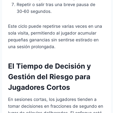
Repetir o salir tras una breve pausa de
30‑60 segundos.
Este ciclo puede repetirse varias veces en una
sola visita, permitiendo al jugador acumular
pequeñas ganancias sin sentirse estirado en
una sesión prolongada.
El Tiempo de Decisión y
Gestión del Riesgo para
Jugadores Cortos
En sesiones cortas, los jugadores tienden a
tomar decisiones en fracciones de segundo en
lugar de cálculos deliberados. El enfoque está