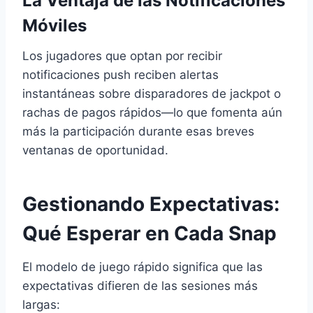
La Ventaja de las Notificaciones
Móviles
Los jugadores que optan por recibir
notificaciones push reciben alertas
instantáneas sobre disparadores de jackpot o
rachas de pagos rápidos—lo que fomenta aún
más la participación durante esas breves
ventanas de oportunidad.
Gestionando Expectativas:
Qué Esperar en Cada Snap
El modelo de juego rápido significa que las
expectativas difieren de las sesiones más
largas: