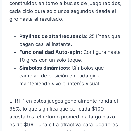
construidos en torno a bucles de juego rápidos,
cada ciclo dura solo unos segundos desde el
giro hasta el resultado.
Paylines de alta frecuencia:
25 líneas que
pagan casi al instante.
Funcionalidad Auto‑spin:
Configura hasta
10 giros con un solo toque.
Símbolos dinámicos:
Símbolos que
cambian de posición en cada giro,
manteniendo vivo el interés visual.
El RTP en estos juegos generalmente ronda el
96%, lo que significa que por cada $100
apostados, el retorno promedio a largo plazo
es de $96—una cifra atractiva para jugadores