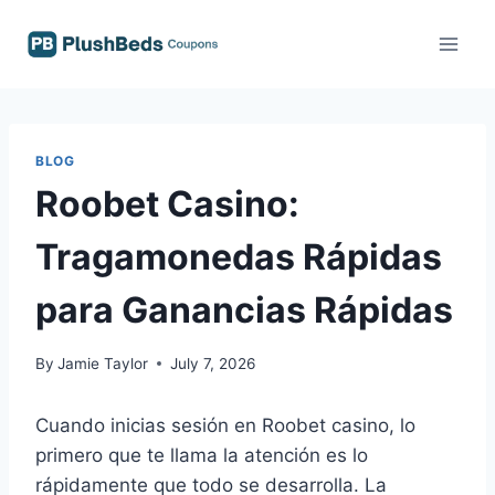
Skip
to
content
BLOG
Roobet Casino:
Tragamonedas Rápidas
para Ganancias Rápidas
By
Jamie Taylor
July 7, 2026
Cuando inicias sesión en Roobet casino, lo
primero que te llama la atención es lo
rápidamente que todo se desarrolla. La