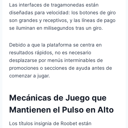
Las interfaces de tragamonedas están
diseñadas para velocidad: los botones de giro
son grandes y receptivos, y las líneas de pago
se iluminan en milisegundos tras un giro.
Debido a que la plataforma se centra en
resultados rápidos, no es necesario
desplazarse por menús interminables de
promociones o secciones de ayuda antes de
comenzar a jugar.
Mecánicas de Juego que
Mantienen el Pulso en Alto
Los títulos insignia de Roobet están