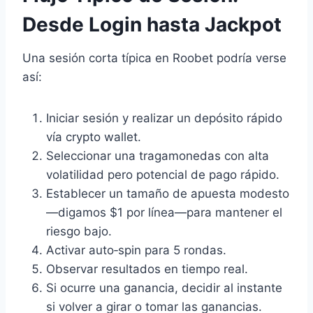
Desde Login hasta Jackpot
Una sesión corta típica en Roobet podría verse
así:
Iniciar sesión y realizar un depósito rápido
vía crypto wallet.
Seleccionar una tragamonedas con alta
volatilidad pero potencial de pago rápido.
Establecer un tamaño de apuesta modesto
—digamos $1 por línea—para mantener el
riesgo bajo.
Activar auto‑spin para 5 rondas.
Observar resultados en tiempo real.
Si ocurre una ganancia, decidir al instante
si volver a girar o tomar las ganancias.