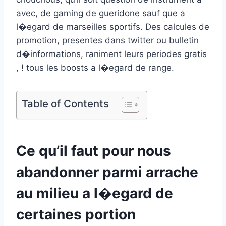
avec, de gaming de gueridone sauf que a
l�egard de marseilles sportifs. Des calcules de
promotion, presentes dans twitter ou bulletin
d�informations, raniment leurs periodes gratis
, ! tous les boosts a l�egard de range.
Table of Contents
Ce qu’il faut pour nous
abandonner parmi arrache
au milieu a l�egard de
certaines portion