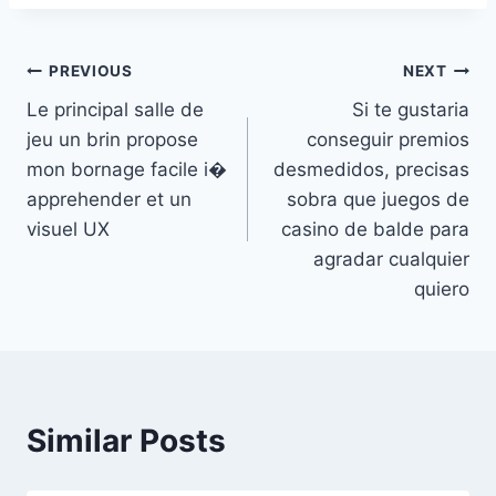
Post
PREVIOUS
NEXT
Le principal salle de
Si te gustaria
navigation
jeu un brin propose
conseguir premios
mon bornage facile i�
desmedidos, precisas
apprehender et un
sobra que juegos de
visuel UX
casino de balde para
agradar cualquier
quiero
Similar Posts