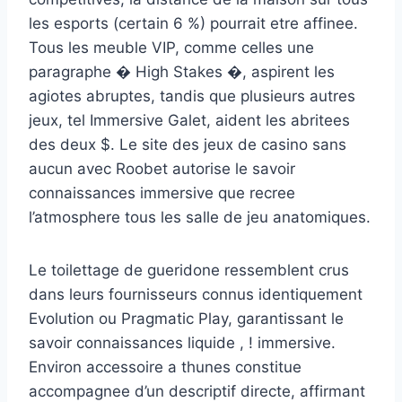
les esports (certain 6 %) pourrait etre affinee.
Tous les meuble VIP, comme celles une
paragraphe � High Stakes �, aspirent les
agiotes abruptes, tandis que plusieurs autres
jeux, tel Immersive Galet, aident les abritees
des deux $. Le site des jeux de casino sans
aucun avec Roobet autorise le savoir
connaissances immersive que recree
l’atmosphere tous les salle de jeu anatomiques.
Le toilettage de gueridone ressemblent crus
dans leurs fournisseurs connus identiquement
Evolution ou Pragmatic Play, garantissant le
savoir connaissances liquide , ! immersive.
Environ accessoire a thunes constitue
accompagnee d’un descriptif directe, affirmant