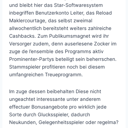
und bleibt hier das Star-Softwaresystem
inbegriffen Benutzerkonto Leiter, das Reload
Maklercourtage, das selbst zweimal
allwochentlich bereitsteht weiters zahlreiche
Cashbacks. Zum Publikumsmagnet wird ihr
Versorger zudem, denn auserlesene Zocker im
zuge de l’ensemble des Programms aktiv
Prominenter-Partys beteiligt sein beherrschen.
Stammspieler profitieren noch bei diesem
umfangreichen Treueprogramm.
Im zuge dessen beibehalten Diese nicht
ungeachtet interessante unter anderem
effectuer Bonusangebote pro wirklich jede
Sorte durch Glucksspieler, dadurch
Neukunden, Gelegenheitsspieler oder regelma?