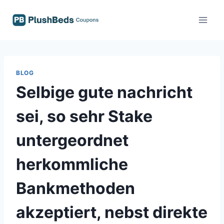
Skip
to
content
BLOG
Selbige gute nachricht
sei, so sehr Stake
untergeordnet
herkommliche
Bankmethoden
akzeptiert, nebst direkte