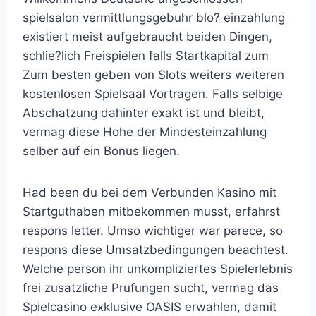
spielsalon vermittlungsgebuhr blo? einzahlung
existiert meist aufgebraucht beiden Dingen,
schlie?lich Freispielen falls Startkapital zum
Zum besten geben von Slots weiters weiteren
kostenlosen Spielsaal Vortragen. Falls selbige
Abschatzung dahinter exakt ist und bleibt,
vermag diese Hohe der Mindesteinzahlung
selber auf ein Bonus liegen.
Had been du bei dem Verbunden Kasino mit
Startguthaben mitbekommen musst, erfahrst
respons letter. Umso wichtiger war parece, so
respons diese Umsatzbedingungen beachtest.
Welche person ihr unkompliziertes Spielerlebnis
frei zusatzliche Prufungen sucht, vermag das
Spielcasino exklusive OASIS erwahlen, damit