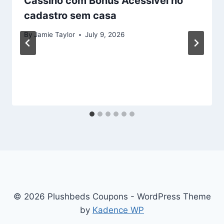
Cassino com Bônus Acessível no
cadastro sem casa
By
Jamie Taylor
July 9, 2026
© 2026 Plushbeds Coupons - WordPress Theme
by
Kadence WP