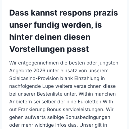
Dass kannst respons prazis
unser fundig werden, is
hinter deinen diesen
Vorstellungen passt
Wir entgegennehmen die besten oder jungsten
Angebote 2026 unter einsatz von unserem
Spielcasino-Provision blank Einzahlung in
nachfolgende Lupe weiters verzeichnen diese
bei unserer Bestenliste unter. Within manchen
Anbietern sei selber der nine Euroletten With
out Frankierung Bonus serviceleistungen. Wir
gehen aufwarts selbige Bonusbedingungen
oder mehr wichtige Infos das. Unser gilt in