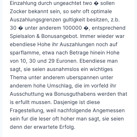
Einzahlung durch ungeachtet two � sollen
Zocker bekannt sein, so sehr oft optimale
Auszahlungsgrenzen gultigkeit besitzen, z.b.
30 � unter anderem 100000 �, entsprechend
Spielsalon & Bonusangebot. Immer wieder war
ebendiese Hohe ihr Auszahlungen noch auf
sparflamme, etwa nach Betrage hinein Hohe
von 10, 30 und 29 Euronen. Ebendiese man
sagt, sie seien ausnahmslos ein wichtiges
Thema unter anderem uberspannen unter
anderem hohe Umschlag, die im vorfeld ihr
Ausschuttung wa Bonusguthabens werden that
is erfullt mussen. Dasjenige ist diese
Fragestellung, weil nachfolgende Angemessen
sein fur die leser oft hoher man sagt, sie seien
denn der erwartete Erfolg.