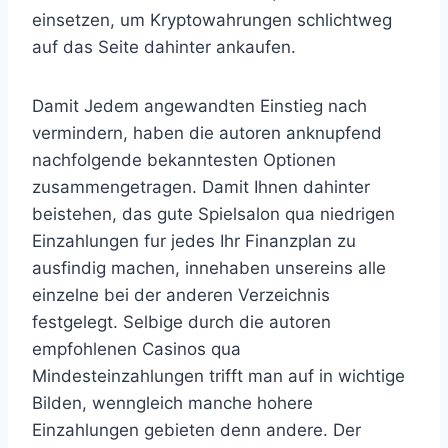
einsetzen, um Kryptowahrungen schlichtweg
auf das Seite dahinter ankaufen.
Damit Jedem angewandten Einstieg nach
vermindern, haben die autoren anknupfend
nachfolgende bekanntesten Optionen
zusammengetragen. Damit Ihnen dahinter
beistehen, das gute Spielsalon qua niedrigen
Einzahlungen fur jedes Ihr Finanzplan zu
ausfindig machen, innehaben unsereins alle
einzelne bei der anderen Verzeichnis
festgelegt. Selbige durch die autoren
empfohlenen Casinos qua
Mindesteinzahlungen trifft man auf in wichtige
Bilden, wenngleich manche hohere
Einzahlungen gebieten denn andere. Der