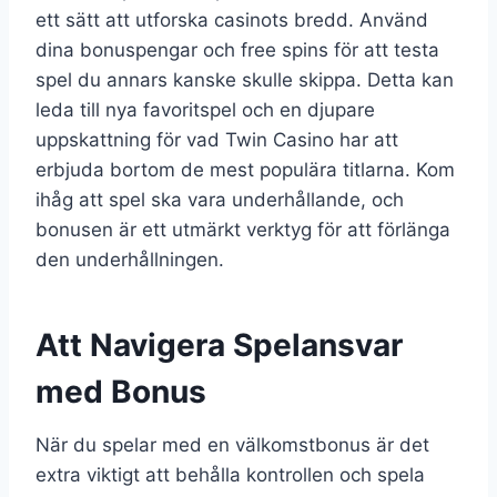
ett sätt att utforska casinots bredd. Använd
dina bonuspengar och free spins för att testa
spel du annars kanske skulle skippa. Detta kan
leda till nya favoritspel och en djupare
uppskattning för vad Twin Casino har att
erbjuda bortom de mest populära titlarna. Kom
ihåg att spel ska vara underhållande, och
bonusen är ett utmärkt verktyg för att förlänga
den underhållningen.
Att Navigera Spelansvar
med Bonus
När du spelar med en välkomstbonus är det
extra viktigt att behålla kontrollen och spela