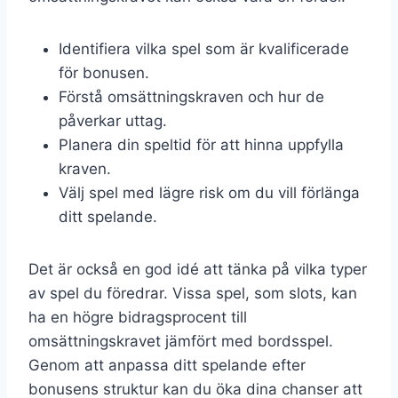
Identifiera vilka spel som är kvalificerade
för bonusen.
Förstå omsättningskraven och hur de
påverkar uttag.
Planera din speltid för att hinna uppfylla
kraven.
Välj spel med lägre risk om du vill förlänga
ditt spelande.
Det är också en god idé att tänka på vilka typer
av spel du föredrar. Vissa spel, som slots, kan
ha en högre bidragsprocent till
omsättningskravet jämfört med bordsspel.
Genom att anpassa ditt spelande efter
bonusens struktur kan du öka dina chanser att