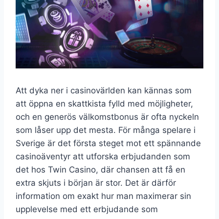
Att dyka ner i casinovärlden kan kännas som
att öppna en skattkista fylld med möjligheter,
och en generös välkomstbonus är ofta nyckeln
som låser upp det mesta. För många spelare i
Sverige är det första steget mot ett spännande
casinoäventyr att utforska erbjudanden som
det hos Twin Casino, där chansen att få en
extra skjuts i början är stor. Det är därför
information om exakt hur man maximerar sin
upplevelse med ett erbjudande som