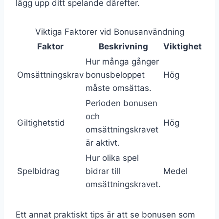
lägg upp ditt spelande därefter.
Viktiga Faktorer vid Bonusanvändning
Faktor
Beskrivning
Viktighet
Hur många gånger
Omsättningskrav
bonusbeloppet
Hög
måste omsättas.
Perioden bonusen
och
Giltighetstid
Hög
omsättningskravet
är aktivt.
Hur olika spel
Spelbidrag
bidrar till
Medel
omsättningskravet.
Ett annat praktiskt tips är att se bonusen som