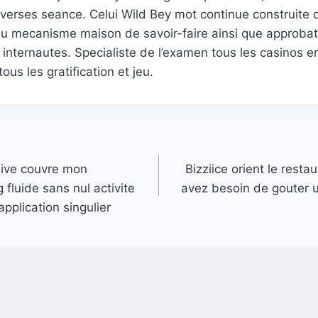
iverses seance. Celui Wild Bey mot continue construite 
u mecanisme maison de savoir-faire ainsi que approbat
nternautes. Specialiste de l’examen tous les casinos en
us les gratification et jeu.
ive couvre mon
Bizziice orient le resta
fluide sans nul activite
avez besoin de gouter u
pplication singulier