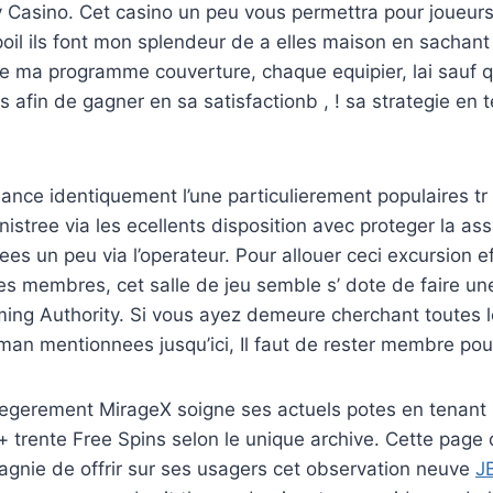
 Casino. Cet casino un peu vous permettra pour joueur
oil ils font mon splendeur de a elles maison en sachan
 ma programme couverture, chaque equipier, lai sauf qu
 afin de gagner en sa satisfactionb , ! sa strategie en 
ance identiquement l’une particulierement populaires tr
nistree via les ecellents disposition avec proteger la a
es un peu via l’operateur. Pour allouer ceci excursion e
s membres, cet salle de jeu semble s’ dote de faire un
ing Authority. Si vous ayez demeure cherchant toutes 
n mentionnees jusqu’ici, Il faut de rester membre pour 
legerement MirageX soigne ses actuels potes en tenant 
 trente Free Spins selon le unique archive. Cette page
agnie de offrir sur ses usagers cet observation neuve
J