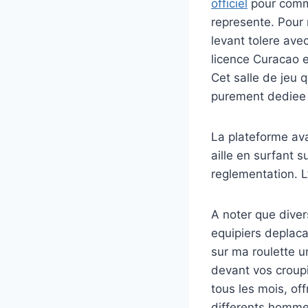
officiel
pour comme
represente. Pour 
levant tolere ave
licence Curacao 
Cet salle de jeu 
purement dediee 
La plateforme av
aille en surfant 
reglementation. L
A noter que dive
equipiers deplacan
sur ma roulette u
devant vos croupi
tous les mois, of
differents homme