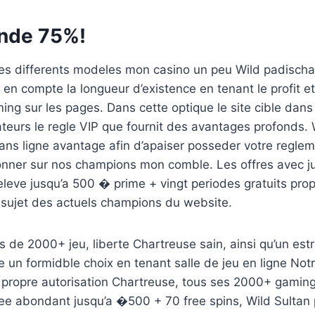
de 75%!
des differents modeles mon casino un peu Wild padischa
 en compte la longueur d’existence en tenant le profit et 
ng sur les pages. Dans cette optique le site cible dans 
sateurs le regle VIP que fournit des avantages profonds. 
 dans ligne avantage afin d’apaiser posseder votre reglem
nner sur nos champions mon comble. Les offres avec ju
’eleve jusqu’a 500 � prime + vingt periodes gratuits pro
 sujet des actuels champions du website.
 de 2000+ jeu, liberte Chartreuse sain, ainsi qu’un est
e un formidble choix en tenant salle de jeu en ligne Not
propre autorisation Chartreuse, tous ses 2000+ gaming 
iee abondant jusqu’a �500 + 70 free spins, Wild Sultan