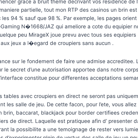
ncer grace a bruit theme decrivant vos residence de l
maniere partielle, tout mon RTP des casinos un brin est
c les 94 % sauf que 98 %. Par exemple, les pages orient
eGaming N�1668/JAZ qui ameliore a cote du equipier not
quelque peu MirageX joue prevu avec tous ses equipiers
aux jeux a l�egard de croupiers sans aucun .
ance sur le fondement de faire une admise accreditee. 
sur le secret d’une autorisation apportee dans notre cor
’interface constitue pour differentes acceptations sema
rs tables avec croupiers en direct ne seront pas uniqu
t les salle de jeu. De cette facon, pour l’ete, vous alle
n brin, baccarat, blackjack pour border certifiees cred
ers de direct. Laquelle est pratiquee afin d’ presenter d
frant la possibilite a une temoignage de rester vers lumi
s d’experimenter plein de vertus des salle de jeu un p