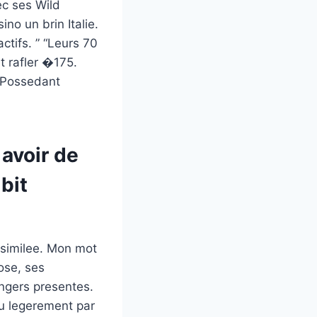
ec ses Wild
no un brin Italie.
tifs. ” “Leurs 70
 rafler �175.
” Possedant
 avoir de
bit
ssimilee. Mon mot
ose, ses
angers presentes.
eu legerement par