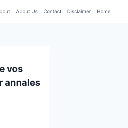
bout
About Us
Contact
Disclaimer
Home
le vos
r annales