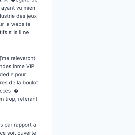
s ayant vu mien
dustrie des jeux
ur le website
s s’ils il ne
j’me releveront
ondes inme VIP
 dedie pour
res de la boulot
’acces i�
 trop, referant
s par rapport a
ce soit ouverte