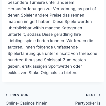
besondere Turniere unter anderem
Herausforderungen zur Verordnung, as part of
denen Spieler andere Preise das rennen
machen im griff haben. Diese Spiele werden
uberblickbar within manche Kategorien
unterteilt, sodass Diese geradlinig Ihre
Lieblingsspiele finden konnen. Wir freuen die
autoren, Ihnen folgende umfassende
Spielerfahrung qua unter einsatz von three.one
hundred thousand Spielsaal-Zum besten
geben, erstklassigen Sportwetten oder
exklusiven Stake Originals zu bieten.
Post
PREVIOUS
NEXT
Online-Casinos hinein
Partypoker is