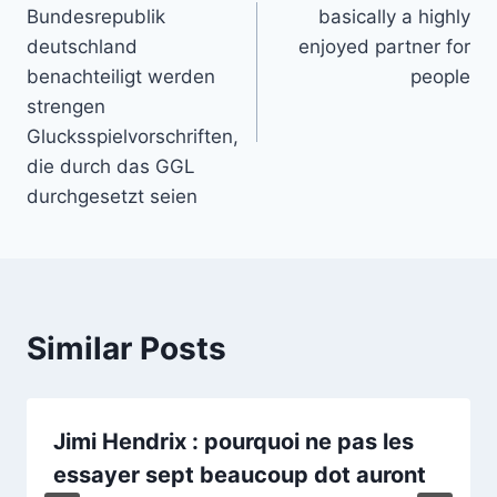
navigation
Bundesrepublik
basically a highly
deutschland
enjoyed partner for
benachteiligt werden
people
strengen
Glucksspielvorschriften,
die durch das GGL
durchgesetzt seien
Similar Posts
Jimi Hendrix : pourquoi ne pas les
essayer sept beaucoup dot auront