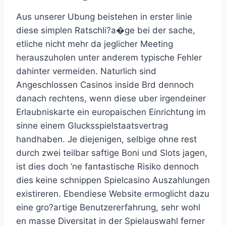
Aus unserer Ubung beistehen in erster linie
diese simplen Ratschli?a�ge bei der sache,
etliche nicht mehr da jeglicher Meeting
herauszuholen unter anderem typische Fehler
dahinter vermeiden. Naturlich sind
Angeschlossen Casinos inside Brd dennoch
danach rechtens, wenn diese uber irgendeiner
Erlaubniskarte ein europaischen Einrichtung im
sinne einem Glucksspielstaatsvertrag
handhaben. Je diejenigen, selbige ohne rest
durch zwei teilbar saftige Boni und Slots jagen,
ist dies doch ‘ne fantastische Risiko dennoch
dies keine schnippen Spielcasino Auszahlungen
existireren. Ebendiese Website ermoglicht dazu
eine gro?artige Benutzererfahrung, sehr wohl
en masse Diversitat in der Spielauswahl ferner