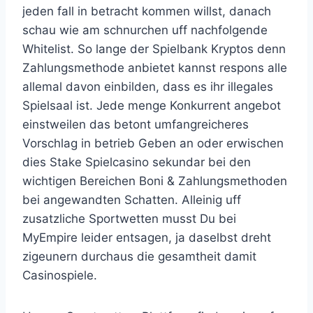
jeden fall in betracht kommen willst, danach
schau wie am schnurchen uff nachfolgende
Whitelist. So lange der Spielbank Kryptos denn
Zahlungsmethode anbietet kannst respons alle
allemal davon einbilden, dass es ihr illegales
Spielsaal ist. Jede menge Konkurrent angebot
einstweilen das betont umfangreicheres
Vorschlag in betrieb Geben an oder erwischen
dies Stake Spielcasino sekundar bei den
wichtigen Bereichen Boni & Zahlungsmethoden
bei angewandten Schatten. Alleinig uff
zusatzliche Sportwetten musst Du bei
MyEmpire leider entsagen, ja daselbst dreht
zigeunern durchaus die gesamtheit damit
Casinospiele.