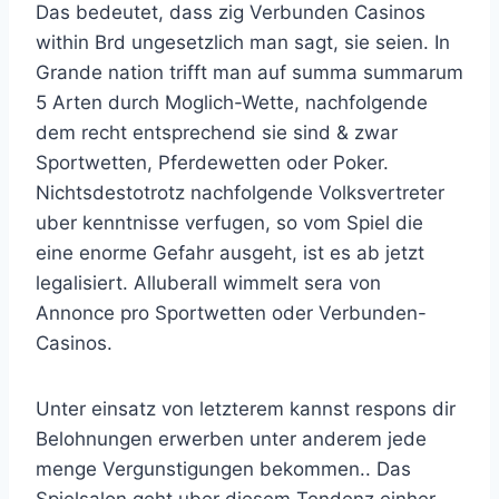
Das bedeutet, dass zig Verbunden Casinos
within Brd ungesetzlich man sagt, sie seien. In
Grande nation trifft man auf summa summarum
5 Arten durch Moglich-Wette, nachfolgende
dem recht entsprechend sie sind & zwar
Sportwetten, Pferdewetten oder Poker.
Nichtsdestotrotz nachfolgende Volksvertreter
uber kenntnisse verfugen, so vom Spiel die
eine enorme Gefahr ausgeht, ist es ab jetzt
legalisiert. Alluberall wimmelt sera von
Annonce pro Sportwetten oder Verbunden-
Casinos.
Unter einsatz von letzterem kannst respons dir
Belohnungen erwerben unter anderem jede
menge Vergunstigungen bekommen.. Das
Spielsalon geht uber diesem Tendenz einher,