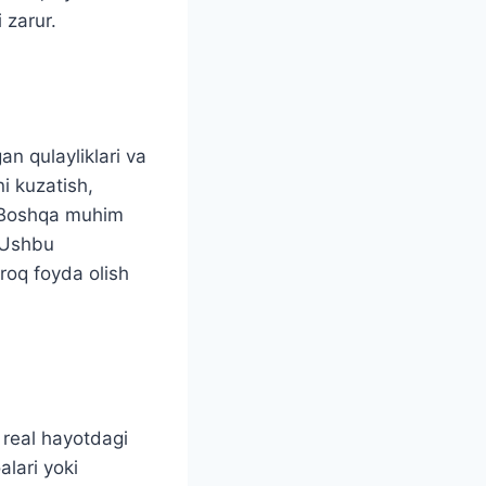
i zarur.
n qulayliklari va
ni kuzatish,
i. Boshqa muhim
. Ushbu
proq foyda olish
r real hayotdagi
alari yoki