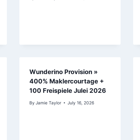
Wunderino Provision »
400% Maklercourtage +
100 Freispiele Julei 2026
By
Jamie Taylor
July 16, 2026