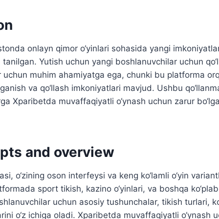
on
stonda onlayn qimor o‘yinlari sohasida yangi imkoniyatla
a tanilgan. Yutish uchun yangi boshlanuvchilar uchun qo‘ll
r uchun muhim ahamiyatga ega, chunki bu platforma orqa
o‘rganish va qo‘llash imkoniyatlari mavjud. Ushbu qo‘llan
larga Xparibetda muvaffaqiyatli o‘ynash uchun zarur bo‘lga
pts and overview
si, o‘zining oson interfeysi va keng ko‘lamli o‘yin variantl
formada sport tikish, kazino o‘yinlari, va boshqa ko‘plab 
lanuvchilar uchun asosiy tushunchalar, tikish turlari, koe
rini o‘z ichiga oladi. Xparibetda muvaffaqiyatli o‘ynash u