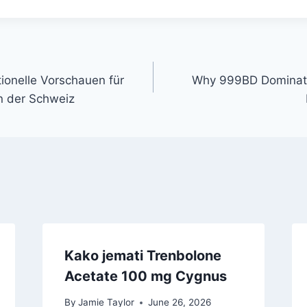
ionelle Vorschauen für
Why 999BD Dominate
in der Schweiz
Kako jemati Trenbolone
Acetate 100 mg Cygnus
By
Jamie Taylor
June 26, 2026