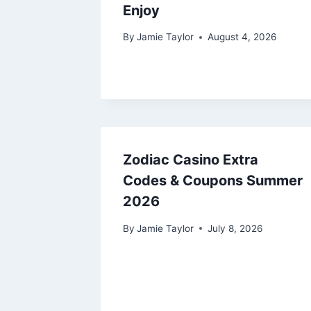
Enjoy
By
Jamie Taylor
August 4, 2026
Zodiac Casino Extra
Codes & Coupons Summer
2026
By
Jamie Taylor
July 8, 2026