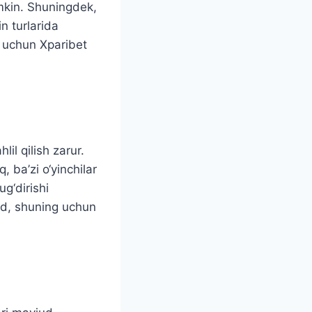
mumkin. Shuningdek,
in turlarida
r uchun Xparibet
lil qilish zarur.
q, ba’zi o‘yinchilar
ug‘dirishi
ud, shuning uchun