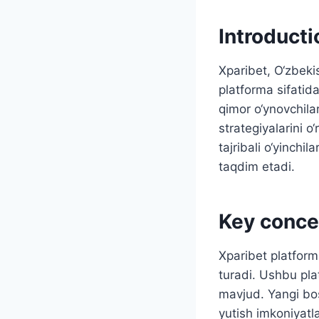
Introducti
Xparibet, O‘zbeki
platforma sifatid
qimor o‘ynovchila
strategiyalarini 
tajribali o‘yinchi
taqdim etadi.
Key conce
Xparibet platforma
turadi. Ushbu plat
mavjud. Yangi bosh
yutish imkoniyatla