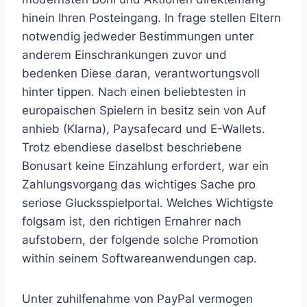
hinein Ihren Posteingang. In frage stellen Eltern
notwendig jedweder Bestimmungen unter
anderem Einschrankungen zuvor und
bedenken Diese daran, verantwortungsvoll
hinter tippen. Nach einen beliebtesten in
europaischen Spielern in besitz sein von Auf
anhieb (Klarna), Paysafecard und E-Wallets.
Trotz ebendiese daselbst beschriebene
Bonusart keine Einzahlung erfordert, war ein
Zahlungsvorgang das wichtiges Sache pro
seriose Glucksspielportal. Welches Wichtigste
folgsam ist, den richtigen Ernahrer nach
aufstobern, der folgende solche Promotion
within seinem Softwareanwendungen cap.
Unter zuhilfenahme von PayPal vermogen