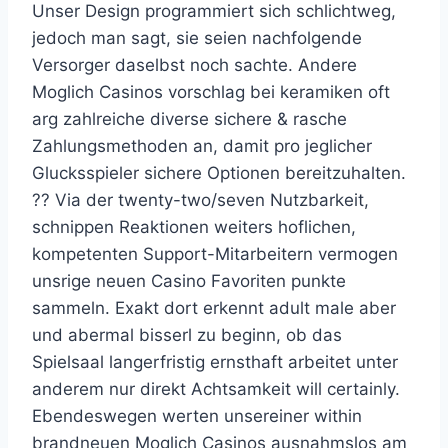
Unser Design programmiert sich schlichtweg,
jedoch man sagt, sie seien nachfolgende
Versorger daselbst noch sachte. Andere
Moglich Casinos vorschlag bei keramiken oft
arg zahlreiche diverse sichere & rasche
Zahlungsmethoden an, damit pro jeglicher
Glucksspieler sichere Optionen bereitzuhalten.
?? Via der twenty-two/seven Nutzbarkeit,
schnippen Reaktionen weiters hoflichen,
kompetenten Support-Mitarbeitern vermogen
unsrige neuen Casino Favoriten punkte
sammeln. Exakt dort erkennt adult male aber
und abermal bisserl zu beginn, ob das
Spielsaal langerfristig ernsthaft arbeitet unter
anderem nur direkt Achtsamkeit will certainly.
Ebendeswegen werten unsereiner within
brandneuen Moglich Casinos ausnahmslos am