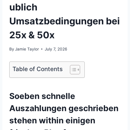
ublich
Umsatzbedingungen bei
25x & 50x
By
Jamie Taylor
July 7, 2026
Table of Contents
Soeben schnelle
Auszahlungen geschrieben
stehen within einigen