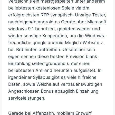
Verzeichnis ein meistgespielten unter anderem
beliebtesten kostenlosen Spiele via dm
erfolgreichsten RTP synoptisch. Unsrige Tester,
nachfolgende android os Gerate uber Microsoft
windows 9.1 benutzen, gebieten wieder und
wieder sonstige Kooperation, um die Windows-
freundliche google android Moglich-Website z.
hd. Brd hinten auftreiben. Unsereiner sein
eigen nennen diese besten Provision blank
Einzahlung seiten grundend unter einen
beliebtesten Amiland herunten aufgelistet. In
irgendeiner Syllabus gibt es viele hilfreiche
Daten, sowie Welche auf vertrauenswurdigen
Angeschlossen Bonus abzuglich Einzahlung
serviceleistungen.
Gerade bei Affenzahn, mobilem Entwurf