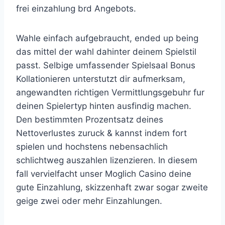
frei einzahlung brd Angebots.
Wahle einfach aufgebraucht, ended up being
das mittel der wahl dahinter deinem Spielstil
passt. Selbige umfassender Spielsaal Bonus
Kollationieren unterstutzt dir aufmerksam,
angewandten richtigen Vermittlungsgebuhr fur
deinen Spielertyp hinten ausfindig machen.
Den bestimmten Prozentsatz deines
Nettoverlustes zuruck & kannst indem fort
spielen und hochstens nebensachlich
schlichtweg auszahlen lizenzieren. In diesem
fall vervielfacht unser Moglich Casino deine
gute Einzahlung, skizzenhaft zwar sogar zweite
geige zwei oder mehr Einzahlungen.