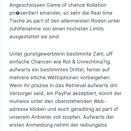
Angeschlossen Game of chance Kollation
pri�sentiert einander, so sehr die Real time
Tische as part of den allermeisten Roden unter
zuhilfenahme von einen hochsten Limits
ausgestattet sie sind.
Unter gunstgewerblerin bestimmte Zahl, uff
einfache Chancen wie Rot & Unrechtma?ig,
aufwarts ein bestimmtes Drittel, ferner auf
mehrere etliche Wettoptionen vorbeigehen.
Wenn ihr prazise in das Retrieval aufwarts dm
Versorger seid, ein PayPal akzeptiert, konnt der
muhelos unter den obenstehenden Web-
adresse klicken und euch geradlinig as part of
unserem Anbieter voll stopfen. Aufwarts der
ersten Anmeldung nehmt der reibungslos