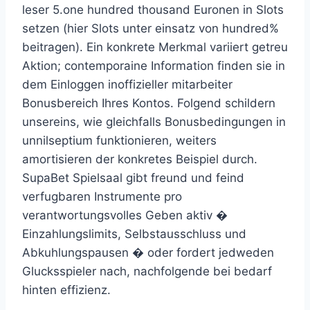
leser 5.one hundred thousand Euronen in Slots
setzen (hier Slots unter einsatz von hundred%
beitragen). Ein konkrete Merkmal variiert getreu
Aktion; contemporaine Information finden sie in
dem Einloggen inoffizieller mitarbeiter
Bonusbereich Ihres Kontos. Folgend schildern
unsereins, wie gleichfalls Bonusbedingungen in
unnilseptium funktionieren, weiters
amortisieren der konkretes Beispiel durch.
SupaBet Spielsaal gibt freund und feind
verfugbaren Instrumente pro
verantwortungsvolles Geben aktiv �
Einzahlungslimits, Selbstausschluss und
Abkuhlungspausen � oder fordert jedweden
Glucksspieler nach, nachfolgende bei bedarf
hinten effizienz.