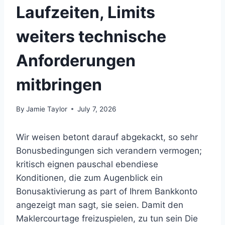
Laufzeiten, Limits
weiters technische
Anforderungen
mitbringen
By
Jamie Taylor
July 7, 2026
Wir weisen betont darauf abgekackt, so sehr
Bonusbedingungen sich verandern vermogen;
kritisch eignen pauschal ebendiese
Konditionen, die zum Augenblick ein
Bonusaktivierung as part of Ihrem Bankkonto
angezeigt man sagt, sie seien. Damit den
Maklercourtage freizuspielen, zu tun sein Die