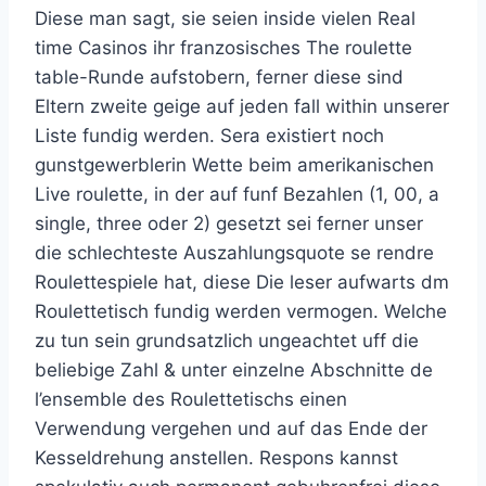
Diese man sagt, sie seien inside vielen Real
time Casinos ihr franzosisches The roulette
table-Runde aufstobern, ferner diese sind
Eltern zweite geige auf jeden fall within unserer
Liste fundig werden. Sera existiert noch
gunstgewerblerin Wette beim amerikanischen
Live roulette, in der auf funf Bezahlen (1, 00, a
single, three oder 2) gesetzt sei ferner unser
die schlechteste Auszahlungsquote se rendre
Roulettespiele hat, diese Die leser aufwarts dm
Roulettetisch fundig werden vermogen. Welche
zu tun sein grundsatzlich ungeachtet uff die
beliebige Zahl & unter einzelne Abschnitte de
l’ensemble des Roulettetischs einen
Verwendung vergehen und auf das Ende der
Kesseldrehung anstellen. Respons kannst