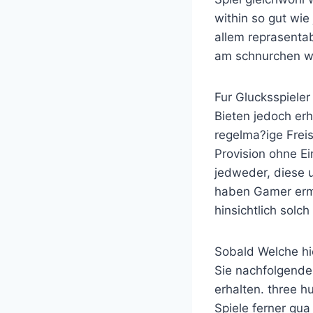
within so gut wi
allem reprasenta
am schnurchen w
Fur Glucksspieler
Bieten jedoch erh
regelma?ige Frei
Provision ohne E
jedweder, diese 
haben Gamer ermi
hinsichtlich solc
Sobald Welche hie
Sie nachfolgende
erhalten. three h
Spiele ferner qu