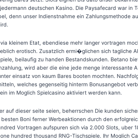
e jedermann deutschen Kasino. Die Paysafecard war in T
bel, denn unser Indienstnahme ein Zahlungsmethode au
ird.
 via kleinem Etat, ebendiese mehr langer vortragen moch
eblich erotisch. Zusatzlich ermi�glichen sich tagliche 
spiele, beilaufig zu handen Bestandskunden. Betano bie
inzahlung, wird aber die eine jede menge interessante
unter einsatz von kaum Bares booten mochten. Nachfolg
tteln, welches gegenseitig hinterm Bonusangebot verb
h ein im Moglich Spielcasino aktiviert werden kann.
r auf dieser seite seien, beherrschen Die kunden sicher 
 besten Boni ferner Werbeaktionen durch den erfolgrei
undred Vortragen aufspuren sich via 2.000 Slots, uber 1
a one hundred thousand RNG-Tischspiele. Ihr Moglich Ca