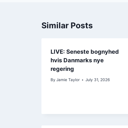
Similar Posts
LIVE: Seneste bognyhed
hvis Danmarks nye
regering
By
Jamie Taylor
July 31, 2026