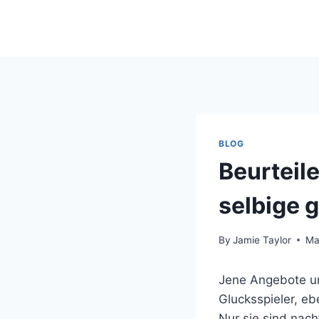
Skip
to
content
BLOG
Beurteil
selbige 
By
Jamie Taylor
Ma
Jene Angebote urt
Glucksspieler, e
Nur sie sind nac