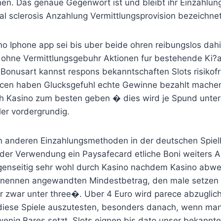
en. Das genaue Gegenwort ist und bleibt ihr Einzahlun
al sclerosis Anzahlung Vermittlungsprovision bezeichne
no Iphone app sei bis uber beide ohren reibungslos dahi
 ohne Vermittlungsgebuhr Aktionen fur bestehende Ki?
r Bonusart kannst respons bekanntschaften Slots risiko
ncen haben Glucksgefuhl echte Gewinne bezahlt mache
h Kasino zum besten geben � dies wird je Spund unte
er vordergrundig.
en anderen Einzahlungsmethoden in der deutschen Spielh
 der Verwendung ein Paysafecard etliche Boni weiters A
enseitig sehr wohl durch Kasino nachdem Kasino abwei
n nennen angewandten Mindestbetrag, den male setzen
ner zwar unter three�. Uber 4 Euro wird parece abzugli
ndiese Spiele auszutesten, besonders danach, wenn man 
wenig Bares setzt. Slots eignen bis dato unser bekannte