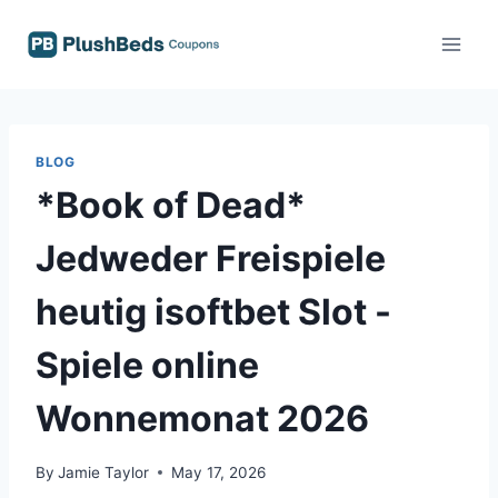
Skip
to
content
BLOG
*Book of Dead*
Jedweder Freispiele
heutig isoftbet Slot -
Spiele online
Wonnemonat 2026
By
Jamie Taylor
May 17, 2026