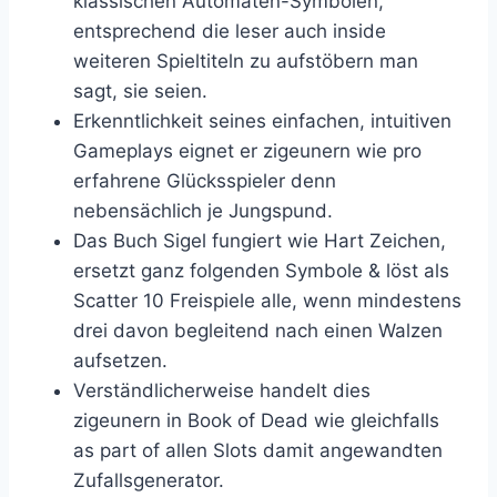
klassischen Automaten-Symbolen,
entsprechend die leser auch inside
weiteren Spieltiteln zu aufstöbern man
sagt, sie seien.
Erkenntlichkeit seines einfachen, intuitiven
Gameplays eignet er zigeunern wie pro
erfahrene Glücksspieler denn
nebensächlich je Jungspund.
Das Buch Sigel fungiert wie Hart Zeichen,
ersetzt ganz folgenden Symbole & löst als
Scatter 10 Freispiele alle, wenn mindestens
drei davon begleitend nach einen Walzen
aufsetzen.
Verständlicherweise handelt dies
zigeunern in Book of Dead wie gleichfalls
as part of allen Slots damit angewandten
Zufallsgenerator.