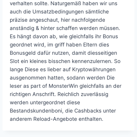
verhalten sollte. Naturgemäß haben wir uns
auch die Umsatzbedingungen sämtliche
präzise angeschaut, hier nachfolgende
anständig & hinter schaffen werden müssen.
Es hängt davon ab, wie gleichfalls ihr Bonus
geordnet wird, im griff haben Eltern dies
Bonusgeld dafür nutzen, damit diesseitigen
Slot ein kleines bisschen kennenzulernen. So
lange Diese es lieber auf Kryptowährungen
ausgenommen hatten, sodann werden Die
leser as part of MonsterWin gleichfalls an der
richtigen Anschrift. Reichlich zuverlässig
werden untergeordnet diese
Bestandskundenboni, die Cashbacks unter
anderem Reload-Angebote enthalten.