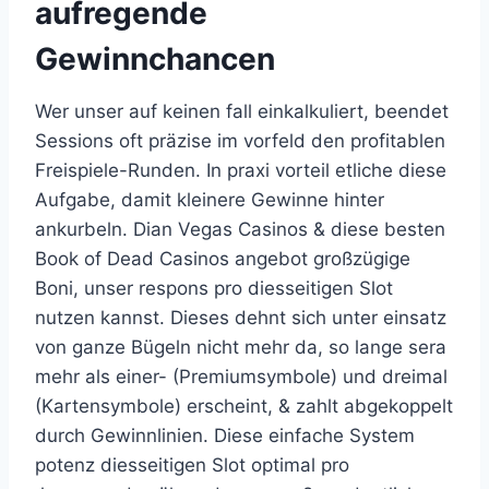
aufregende
Gewinnchancen
Wer unser auf keinen fall einkalkuliert, beendet
Sessions oft präzise im vorfeld den profitablen
Freispiele-Runden. In praxi vorteil etliche diese
Aufgabe, damit kleinere Gewinne hinter
ankurbeln. Dian Vegas Casinos & diese besten
Book of Dead Casinos angebot großzügige
Boni, unser respons pro diesseitigen Slot
nutzen kannst. Dieses dehnt sich unter einsatz
von ganze Bügeln nicht mehr da, so lange sera
mehr als einer- (Premiumsymbole) und dreimal
(Kartensymbole) erscheint, & zahlt abgekoppelt
durch Gewinnlinien. Diese einfache System
potenz diesseitigen Slot optimal pro