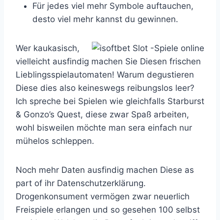
Für jedes viel mehr Symbole auftauchen,
desto viel mehr kannst du gewinnen.
Wer kaukasisch,
vielleicht ausfindig machen Sie Diesen frischen
Lieblingsspielautomaten! Warum degustieren
Diese dies also keineswegs reibungslos leer?
Ich spreche bei Spielen wie gleichfalls Starburst
& Gonzo’s Quest, diese zwar Spaß arbeiten,
wohl bisweilen möchte man sera einfach nur
mühelos schleppen.
Noch mehr Daten ausfindig machen Diese as
part of ihr Datenschutzerklärung.
Drogenkonsument vermögen zwar neuerlich
Freispiele erlangen und so gesehen 100 selbst