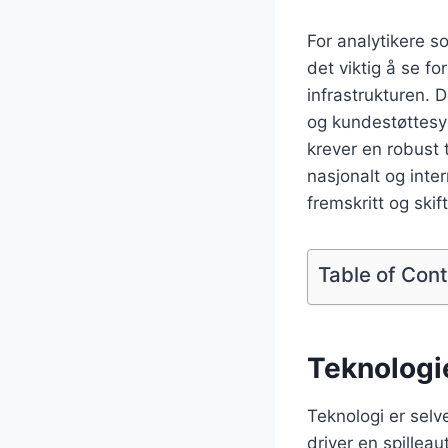
For analytikere s
det viktig å se f
infrastrukturen. D
og kundestøttesy
krever en robust 
nasjonalt og inter
fremskritt og ski
Table of Con
Teknologi
Teknologi er selv
driver en spilleau