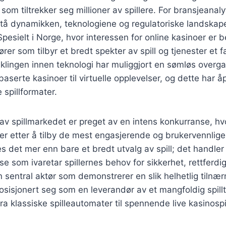
 som tiltrekker seg millioner av spillere. For bransjeanaly
stå dynamikken, teknologiene og regulatoriske landska
pesielt i Norge, hvor interessen for online kasinoer er b
ører som tilbyr et bredt spekter av spill og tjenester et 
iklingen innen teknologi har muliggjort en sømløs overga
baserte kasinoer til virtuelle opplevelser, og dette har å
 spillformater.
v spillmarkedet er preget av en intens konkurranse, hv
ber etter å tilby de mest engasjerende og brukervennlige
es det mer enn bare et bredt utvalg av spill; det handle
se som ivaretar spillernes behov for sikkerhet, rettferdi
 sentral aktør som demonstrerer en slik helhetlig tilnæ
osisjonert seg som en leverandør av et mangfoldig spill
ra klassiske spilleautomater til spennende live kasinospi