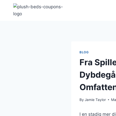
Skip
to
content
BLOG
Fra Spill
Dybdegåe
Omfatten
By
Jamie Taylor
Ma
I en stadig mer di