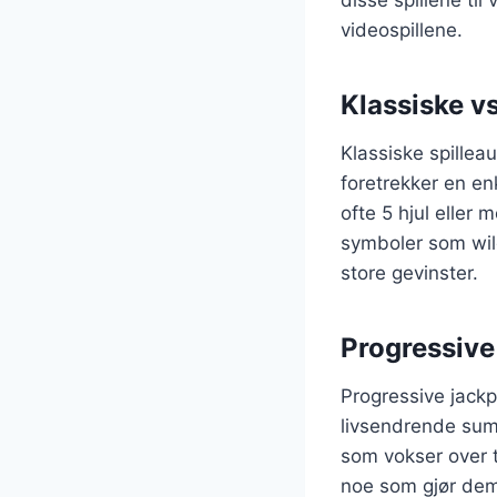
videospillene.
Klassiske v
Klassiske spilleau
foretrekker en en
ofte 5 hjul eller 
symboler som wild
store gevinster.
Progressive
Progressive jackp
livsendrende summ
som vokser over t
noe som gjør dem t