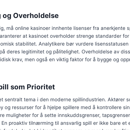
g og Overholdelse
lig, må online kasinoer innhente lisenser fra anerkjente s
aranterer at kasinoet overholder strenge standarder for 
misk stabilitet. Analytikere bør vurdere lisensstatusen t
på deres legitimitet og pålitelighet. Overholdelse av dis
ridisk krav, men også en viktig faktor for å bygge og opp
ill som Prioritet
 et sentralt tema i den moderne spillindustrien. Aktører 
tøy og ressurser for å hjelpe spillere med å kontrollere sin
re muligheter for å sette innskuddsgrenser, tapsgrenser,
En proaktiv tilnærming til ansvarlig spill er ikke bare et