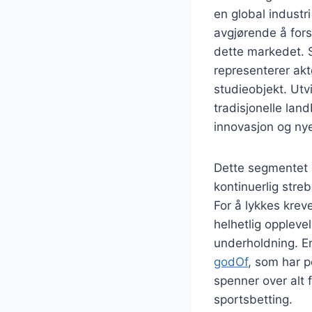
en global industri
avgjørende å for
dette markedet. S
representerer akt
studieobjekt. Utv
tradisjonelle land
innovasjon og nye
Dette segmentet a
kontinuerlig stre
For å lykkes krev
helhetlig opplevel
underholdning. En
godOf
, som har p
spenner over alt f
sportsbetting.