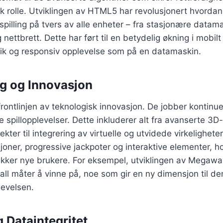
sk rolle. Utviklingen av HTML5 har revolusjonert hvordan 
spilling på tvers av alle enheter – fra stasjonære datamas
nettbrett. Dette har ført til en betydelig økning i mobilt s
 rik og responsiv opplevelse som på en datamaskin.
ng og Innovasjon
i frontlinjen av teknologisk innovasjon. De jobber kontin
spillopplevelser. Dette inkluderer alt fra avanserte 3D-
kter til integrering av virtuelle og utvidede virkeligheter.
oner, progressive jackpoter og interaktive elementer, ho
rekker nye brukere. For eksempel, utviklingen av Megaway
all måter å vinne på, noe som gir en ny dimensjon til den
levelsen.
 Dataintegritet