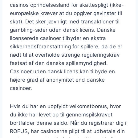
casinos oprindelsesland for skattespligt (ikke-
europæiske kræver at du opgiver gevinster til
skat). Det sker jævnligt med transaktioner til
gambling-sider uden dansk licens. Danske
licenserede casinoer tilbyder en ekstra
sikkerhedsforanstaltning for spillere, da de er
nødt til at overholde strenge reguleringskrav
fastsat af den danske spillemyndighed.
Casinoer uden dansk licens kan tilbyde en
højere grad af anonymitet end danske
casinoer.
Hvis du har en uopfyldt velkomstbonus, hvor
du ikke har levet op til gennemspilskravet
bortfalder denne saldo. Når du registrerer dig i
ROFUS, har casinoerne pligt til at udbetale din