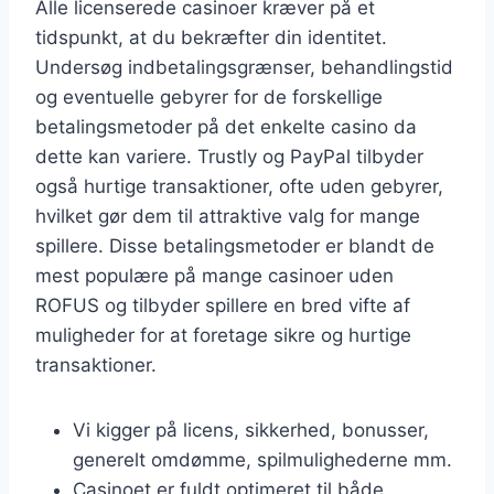
Alle licenserede casinoer kræver på et
tidspunkt, at du bekræfter din identitet.
Undersøg indbetalingsgrænser, behandlingstid
og eventuelle gebyrer for de forskellige
betalingsmetoder på det enkelte casino da
dette kan variere. Trustly og PayPal tilbyder
også hurtige transaktioner, ofte uden gebyrer,
hvilket gør dem til attraktive valg for mange
spillere. Disse betalingsmetoder er blandt de
mest populære på mange casinoer uden
ROFUS og tilbyder spillere en bred vifte af
muligheder for at foretage sikre og hurtige
transaktioner.
Vi kigger på licens, sikkerhed, bonusser,
generelt omdømme, spilmulighederne mm.
Casinoet er fuldt optimeret til både