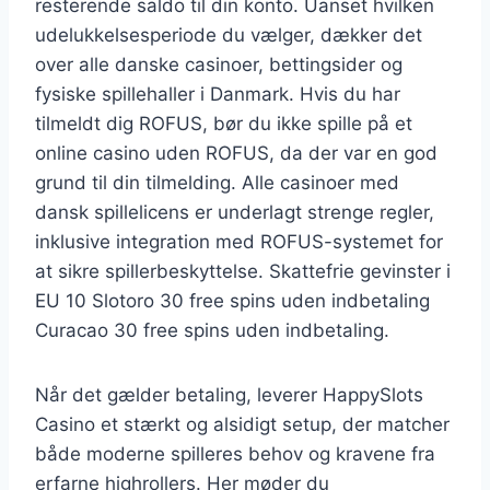
resterende saldo til din konto. Uanset hvilken
udelukkelsesperiode du vælger, dækker det
over alle danske casinoer, bettingsider og
fysiske spillehaller i Danmark. Hvis du har
tilmeldt dig ROFUS, bør du ikke spille på et
online casino uden ROFUS, da der var en god
grund til din tilmelding. Alle casinoer med
dansk spillelicens er underlagt strenge regler,
inklusive integration med ROFUS-systemet for
at sikre spillerbeskyttelse. Skattefrie gevinster i
EU 10 Slotoro 30 free spins uden indbetaling
Curacao 30 free spins uden indbetaling.
Når det gælder betaling, leverer HappySlots
Casino et stærkt og alsidigt setup, der matcher
både moderne spilleres behov og kravene fra
erfarne highrollers. Her møder du