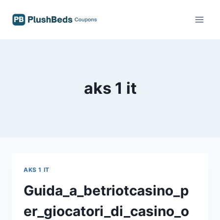
Skip
to
content
aks 1 it
AKS 1 IT
Guida_a_betriotcasino_p
er_giocatori_di_casino_o