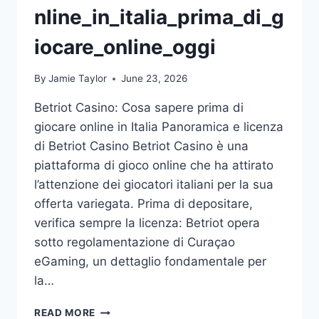
nline_in_italia_prima_di_g
iocare_online_oggi
By
Jamie Taylor
June 23, 2026
Betriot Casino: Cosa sapere prima di
giocare online in Italia Panoramica e licenza
di Betriot Casino Betriot Casino è una
piattaforma di gioco online che ha attirato
l’attenzione dei giocatori italiani per la sua
offerta variegata. Prima di depositare,
verifica sempre la licenza: Betriot opera
sotto regolamentazione di Curaçao
eGaming, un dettaglio fondamentale per
la…
GUIDA_A_BETRIOTCASINO_PER_GIOCATORI_
READ MORE