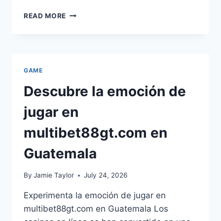
DESCUBRE
READ MORE
LA
EMOCIÓN
DE
JUGAR
A
GAME
CHICKEN
ROAD
Descubre la emoción de
EN
ARGENTINA
jugar en
multibet88gt.com en
Guatemala
By
Jamie Taylor
July 24, 2026
Experimenta la emoción de jugar en
multibet88gt.com en Guatemala Los