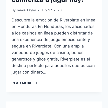
By
Jamie Taylor
July 27, 2026
Descubre la emoción de Riverplate en línea
en Honduras En Honduras, los aficionados
a los casinos en línea pueden disfrutar de
una experiencia de juego emocionante y
segura en Riverplate. Con una amplia
variedad de juegos de casino, bonos
generosos y giros gratis, Riverplate es el
destino perfecto para aquellos que buscan
jugar con dinero…
DESCUBRE
READ MORE
LA
EMOCIÓN
DE
RIVERPLATE
EN