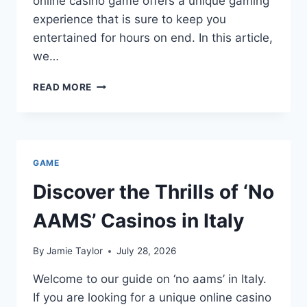
online casino game offers a unique gaming
experience that is sure to keep you
entertained for hours on end. In this article,
we…
WIN
READ MORE
BIG
AND
HAVE
FUN
WITH
GAME
THE
CHICKEN
Discover the Thrills of ‘No
GAME
APP
AAMS’ Casinos in Italy
–
PLAY
By
Jamie Taylor
July 28, 2026
TODAY!
Welcome to our guide on ‘no aams’ in Italy.
If you are looking for a unique online casino