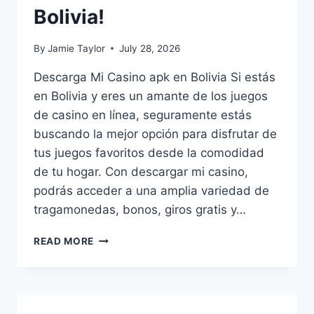
Bolivia!
By
Jamie Taylor
July 28, 2026
Descarga Mi Casino apk en Bolivia Si estás
en Bolivia y eres un amante de los juegos
de casino en línea, seguramente estás
buscando la mejor opción para disfrutar de
tus juegos favoritos desde la comodidad
de tu hogar. Con descargar mi casino,
podrás acceder a una amplia variedad de
tragamonedas, bonos, giros gratis y…
¡DESCARGA
READ MORE
MI
CASINO
APK
Y
DISFRUTA