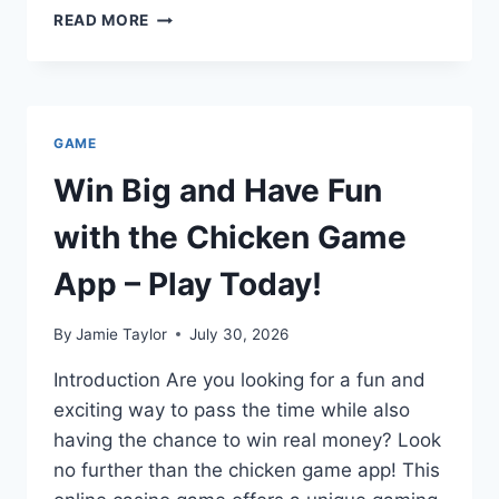
ПОЧЕМУ
READ MORE
PINKO
ОФИЦИАЛЬНЫЙ
САЙТ
ТАК
ПОПУЛЯРЕН
GAME
В
РОССИИ?
Win Big and Have Fun
РАЗБИРАЕМСЯ!
with the Chicken Game
App – Play Today!
By
Jamie Taylor
July 30, 2026
Introduction Are you looking for a fun and
exciting way to pass the time while also
having the chance to win real money? Look
no further than the chicken game app! This