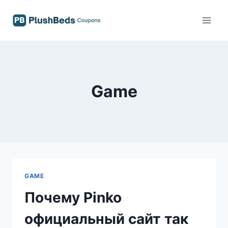
Skip
to
content
Game
GAME
Почему Pinko
официальный сайт так