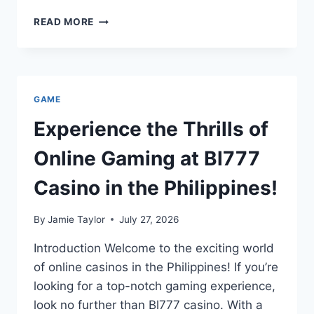
EXPERIENCE
READ MORE
THE
THRILL
OF
MERKUR
CASINO
GAME
LOGIN
IN
Experience the Thrills of
THE
CZECH
Online Gaming at Bl777
REPUBLIC!
Casino in the Philippines!
By
Jamie Taylor
July 27, 2026
Introduction Welcome to the exciting world
of online casinos in the Philippines! If you’re
looking for a top-notch gaming experience,
look no further than Bl777 casino. With a