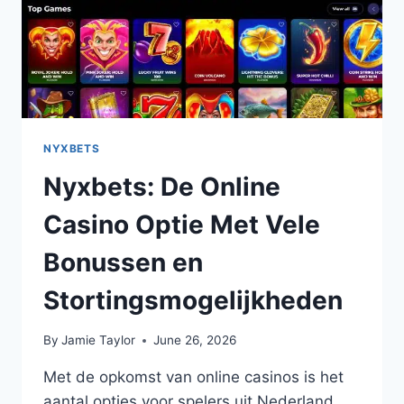
NYXBETS
Nyxbets: De Online
Casino Optie Met Vele
Bonussen en
Stortingsmogelijkheden
By
Jamie Taylor
June 26, 2026
Met de opkomst van online casinos is het
aantal opties voor spelers uit Nederland