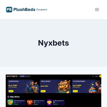
Skip
to
content
Nyxbets