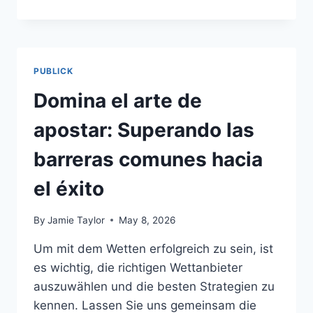
CONSEJOS
METÓDICOS
PARA
MEJORAR
TU
PUBLICK
JUEGO
DE
Domina el arte de
APUESTAS
Y
apostar: Superando las
AUMENTAR
TUS
barreras comunes hacia
GANANCIAS
el éxito
By
Jamie Taylor
May 8, 2026
Um mit dem Wetten erfolgreich zu sein, ist
es wichtig, die richtigen Wettanbieter
auszuwählen und die besten Strategien zu
kennen. Lassen Sie uns gemeinsam die