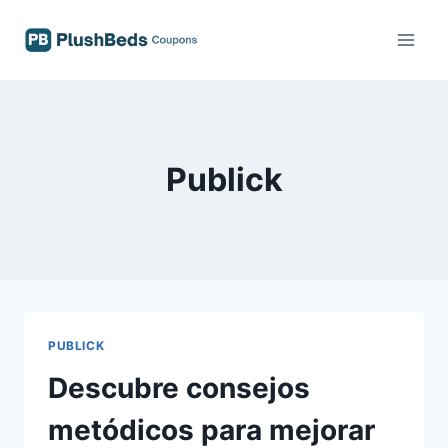
Skip
to
content
Publick
PUBLICK
Descubre consejos
metódicos para mejorar