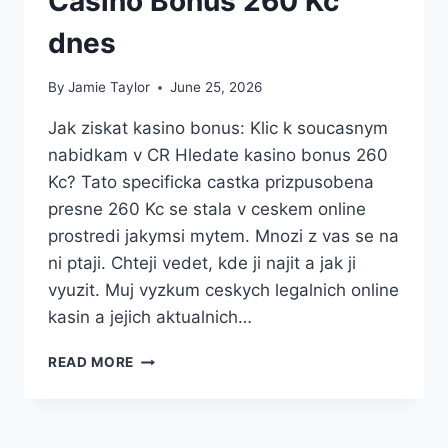
Casino Bonus 260 Kc
dnes
By
Jamie Taylor
June 25, 2026
Jak ziskat kasino bonus: Klic k soucasnym
nabidkam v CR Hledate kasino bonus 260
Kc? Tato specificka castka prizpusobena
presne 260 Kc se stala v ceskem online
prostredi jakymsi mytem. Mnozi z vas se na
ni ptaji. Chteji vedet, kde ji najit a jak ji
vyuzit. Muj vyzkum ceskych legalnich online
kasin a jejich aktualnich…
JAK
READ MORE
KROK
ZA
KROKEM
ZÍSKAT