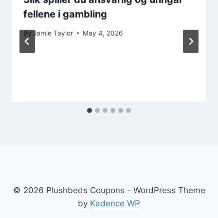
fellene i gambling
By
Jamie Taylor
May 4, 2026
© 2026 Plushbeds Coupons - WordPress Theme
by
Kadence WP