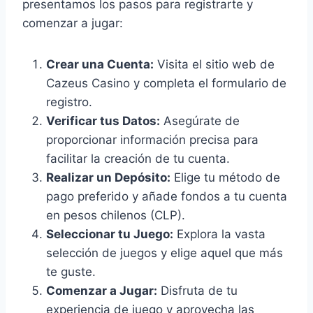
presentamos los pasos para registrarte y
comenzar a jugar:
Crear una Cuenta:
Visita el sitio web de
Cazeus Casino y completa el formulario de
registro.
Verificar tus Datos:
Asegúrate de
proporcionar información precisa para
facilitar la creación de tu cuenta.
Realizar un Depósito:
Elige tu método de
pago preferido y añade fondos a tu cuenta
en pesos chilenos (CLP).
Seleccionar tu Juego:
Explora la vasta
selección de juegos y elige aquel que más
te guste.
Comenzar a Jugar:
Disfruta de tu
experiencia de juego y aprovecha las