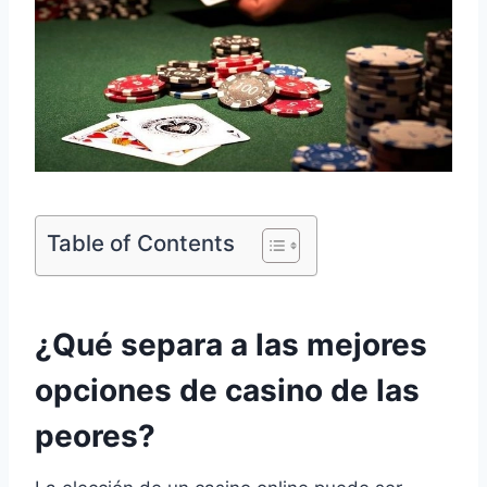
Table of Contents
¿Qué separa a las mejores
opciones de casino de las
peores?