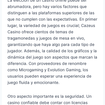
La elección de un casino online puede ser
abrumadora, pero hay varios factores que
distinguen a las plataformas superiores de las
que no cumplen con las expectativas. En primer
lugar, la variedad de juegos es crucial; Cazeus
Casino ofrece cientos de temas de
tragamonedas y juegos de mesa en vivo,
garantizando que haya algo para cada tipo de
jugador. Además, la calidad de los gráficos y la
dinámica del juego son aspectos que marcan la
diferencia. Con proveedores de renombre
como Microgaming y Evolution Gaming, los
usuarios pueden esperar una experiencia de
juego fluida y emocionante.
Otro aspecto importante es la seguridad. Un
casino confiable debe contar con licencias