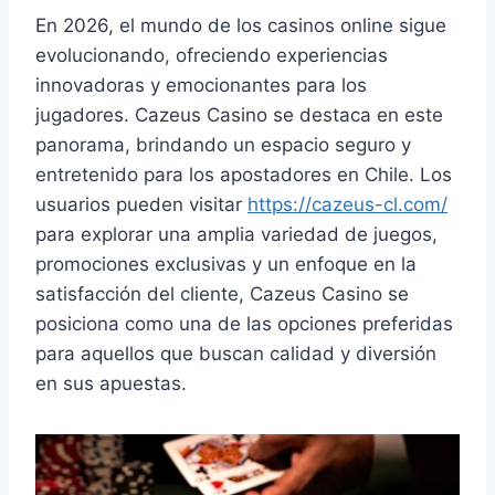
En 2026, el mundo de los casinos online sigue
evolucionando, ofreciendo experiencias
innovadoras y emocionantes para los
jugadores. Cazeus Casino se destaca en este
panorama, brindando un espacio seguro y
entretenido para los apostadores en Chile. Los
usuarios pueden visitar
https://cazeus-cl.com/
para explorar una amplia variedad de juegos,
promociones exclusivas y un enfoque en la
satisfacción del cliente, Cazeus Casino se
posiciona como una de las opciones preferidas
para aquellos que buscan calidad y diversión
en sus apuestas.