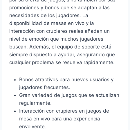
promociones y bonos que se adaptan a las
necesidades de los jugadores. La
disponibilidad de mesas en vivo y la
interacción con crupieres reales añaden un
nivel de emoción que muchos jugadores
buscan. Además, el equipo de soporte está
siempre dispuesto a ayudar, asegurando que
cualquier problema se resuelva rápidamente.
Bonos atractivos para nuevos usuarios y
jugadores frecuentes.
Gran variedad de juegos que se actualizan
regularmente.
Interacción con crupieres en juegos de
mesa en vivo para una experiencia
envolvente.