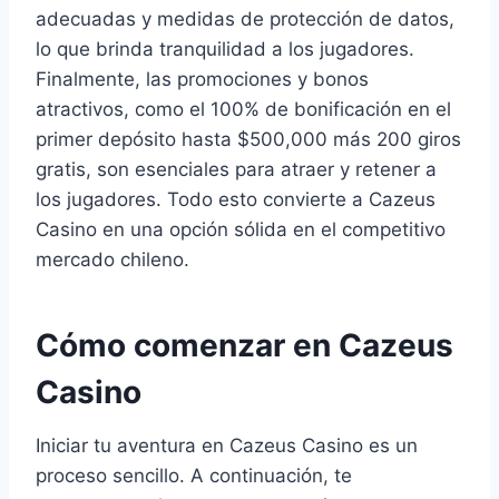
adecuadas y medidas de protección de datos,
lo que brinda tranquilidad a los jugadores.
Finalmente, las promociones y bonos
atractivos, como el 100% de bonificación en el
primer depósito hasta $500,000 más 200 giros
gratis, son esenciales para atraer y retener a
los jugadores. Todo esto convierte a Cazeus
Casino en una opción sólida en el competitivo
mercado chileno.
Cómo comenzar en Cazeus
Casino
Iniciar tu aventura en Cazeus Casino es un
proceso sencillo. A continuación, te