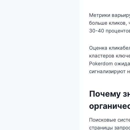
Метрики варьиру
больше кликов, 
30-40 процентов
Оценка кликабел
кластеров ключе
Pokerdom ожида
сигнализируют н
Почему з
органиче
Поисковые систе
страницы запро