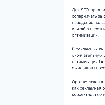
Для SEO-продви
соперничать за
поведение польз
кликабельность
оптимизации.
В рекламных акц
окончательную 
оптимизации бю
ожиданиям посе
Органическая кл
как рекламная 
корректностью 