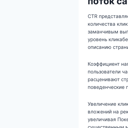
поток с
CTR представля
количества клик
заманчивым выг
уровень кликабе
описанию стран
Коэффициент на
пользователи ч
расценивают ст
поведенческие 
Увеличение клик
вложений на ре
увеличивая Пок
существенным м