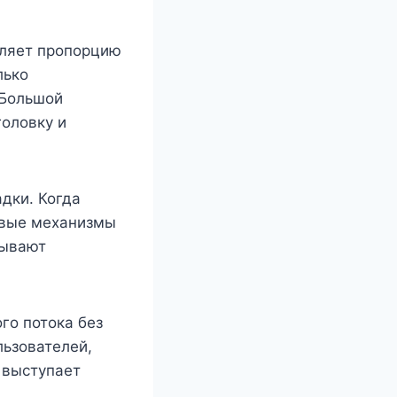
сляет пропорцию
лько
 Большой
головку и
дки. Когда
овые механизмы
тывают
го потока без
ьзователей,
 выступает