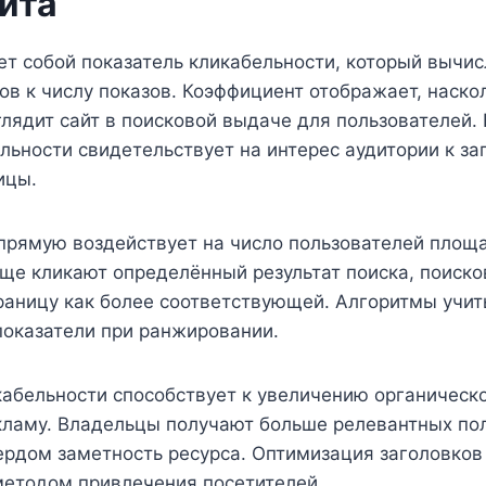
айта
ет собой показатель кликабельности, который вычи
ов к числу показов. Коэффициент отображает, наско
лядит сайт в поисковой выдаче для пользователей.
льности свидетельствует на интерес аудитории к за
ицы.
прямую воздействует на число пользователей площа
аще кликают определённый результат поиска, поиск
раницу как более соответствующей. Алгоритмы учи
показатели при ранжировании.
абельности способствует к увеличению органическо
кламу. Владельцы получают больше релевантных пол
ердом заметность ресурса. Оптимизация заголовков
етодом привлечения посетителей.