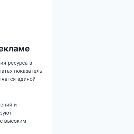
рекламе
ия ресурса в
татах показатель
ляется единой
ений и
ьзуют
 с высоким