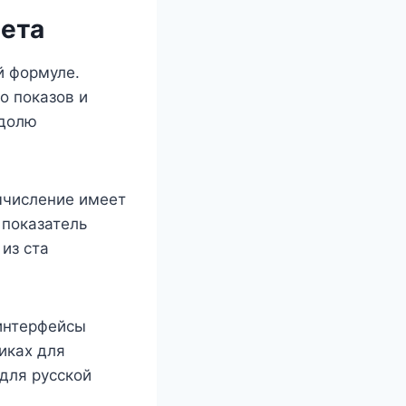
пета
й формуле.
о показов и
 долю
ычисление имеет
 показатель
 из ста
интерфейсы
иках для
для русской