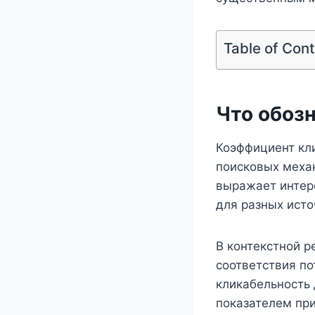
Table of Con
Что обозн
Коэффициент кл
поисковых механ
выражает интер
для разных ист
В контекстной р
соответствия п
кликабельность
показателем при