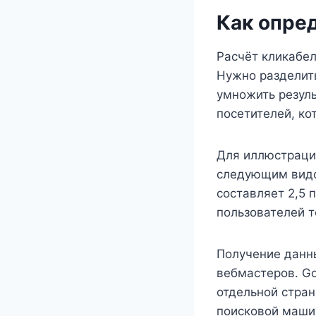
Как опре
Расчёт кликабе
Нужно разделить
умножить резуль
посетителей, ко
Для иллюстрации
следующим видо
составляет 2,5 
пользователей т
Получение данн
вебмастеров. Go
отдельной стра
поисковой маши