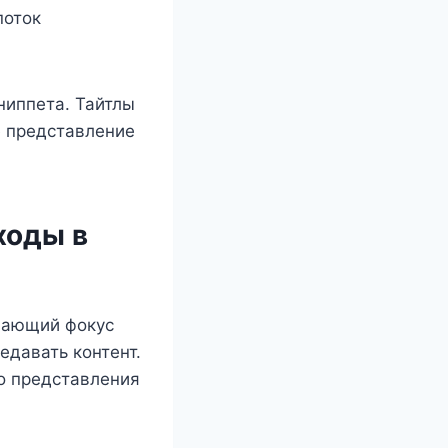
поток
ниппета. Тайтлы
е представление
ходы в
вающий фокус
едавать контент.
о представления