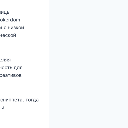
ницы
Pokerdom
 с низкой
ческой
деляя
ность для
реативов
 сниппета, тогда
 и