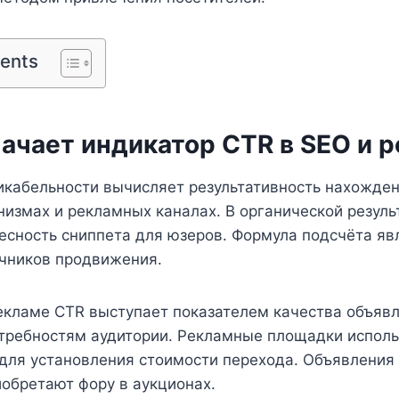
tents
ачает индикатор CTR в SEO и 
икабельности вычисляет результативность нахожден
измах и рекламных каналах. В органической резуль
есность сниппета для юзеров. Формула подсчёта яв
очников продвижения.
екламе CTR выступает показателем качества объявл
отребностям аудитории. Рекламные площадки испол
 для установления стоимости перехода. Объявления
обретают фору в аукционах.