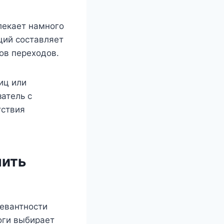
лекает намного
ций составляет
ов переходов.
иц или
атель с
тствия
чить
левантности
оги выбирает