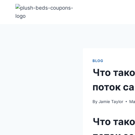
Skip
to
content
BLOG
Что тако
поток с
By
Jamie Taylor
Ma
Что тако