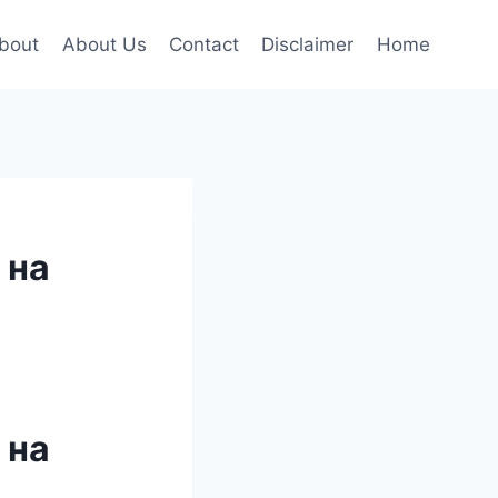
bout
About Us
Contact
Disclaimer
Home
 на
 на