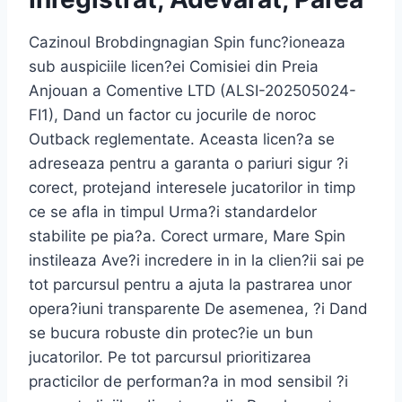
Cazinoul Brobdingnagian Spin func?ioneaza
sub auspiciile licen?ei Comisiei din Preia
Anjouan a Comentive LTD (ALSI-202505024-
FI1), Dand un factor cu jocurile de noroc
Outback reglementate. Aceasta licen?a se
adreseaza pentru a garanta o pariuri sigur ?i
corect, protejand interesele jucatorilor in timp
ce se afla in timpul Urma?i standardelor
stabilite pe pia?a. Corect urmare, Mare Spin
instileaza Ave?i incredere in in la clien?ii sai pe
tot parcursul pentru a ajuta la pastrarea unor
opera?iuni transparente De asemenea, ?i Dand
se bucura robuste din protec?ie un bun
jucatorilor. Pe tot parcursul prioritizarea
practicilor de performan?a in mod sensibil ?i