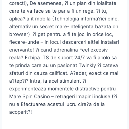
corect!), De asemenea, ?i un plan din loialitate
care te va face sa te par a fi un rege. ?i tu,
aplica?ia it mobila (Tehnologia informa?iei bine,
alternativ un secret mare-inteligenta bazata on
browser) i?i get pentru a fi te joci in orice loc,
fiecare-unde – in locul descarcari altfel instalari
enervante! ?i cand adrenalina Feel excesiv
reala? Echipa ITS de suport 24/7 va fi acolo sa
te prinda care au un pasionat Twinkly ?i cateva
sfaturi din cauza calificat. A?adar, exact ce mai
a?tep?i? Intra, ia acel stimulent ?i
experimenteaza momentele distractive pentru
Mare Spin Casino – retrageri Imagini incluse (?i
nu e Efectuarea acestui lucru cire?a de la
acoperit?!