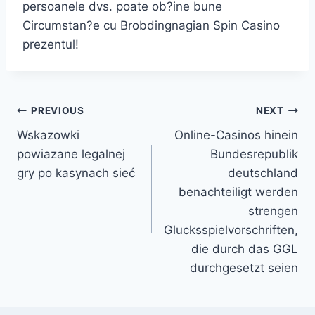
persoanele dvs. poate ob?ine bune
Circumstan?e cu Brobdingnagian Spin Casino
prezentul!
Post
PREVIOUS
NEXT
Wskazowki
Online-Casinos hinein
navigation
powiazane legalnej
Bundesrepublik
gry po kasynach sieć
deutschland
benachteiligt werden
strengen
Glucksspielvorschriften,
die durch das GGL
durchgesetzt seien