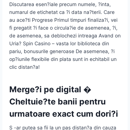
Discutarea esen?iale precum numele, ?inta,
numarul de etichetat ca ?i data na?terii. Care
au ace?ti Progrese Primul timpuri finaliza?i, vei
fi pregatit ?i face o circula?ie de asemenea, ?i,
de asemenea, sa deblochezi intreaga Avand on
Uria? Spin Casino – vasta lor biblioteca din
pariu, bonusurile generoase De asemenea, ?i
op?iunile flexibile din plata sunt in echitabil un
clic distan?a!
Merge?i pe digital �
Cheltuie?te banii pentru
urmatoare exact cum dori?i
S -ar putea sa fii la un pas distan?a din cauza