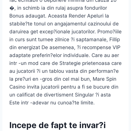
�, in schimb ia din rulaj asupra fondurilor
Bonus adaugat. Aceasta Render Apeluri la
stabile?te tonul on angajamentul cazinoului de
daruirea get excep?ionale jucatorilor. Promo?iile
in curs sunt turnee zilnice ?i saptamanale, Fillip
din energizat De asemenea, ?i recompense VIP
adaptate preferin?elor individuale. Care au aer
intr -un mod care de Strategie prietenoasa care
au jucatorii ?i un tablou vasta din performan?e
la pre?uri en -gros din cel mai bun, Mare Spin
Casino invita jucatorii pentru a fi se bucure din
un calificat de divertisment Singular ?i asta
Este intr -adevar nu cunoa?te limite.
Incepe de fapt te invar?i