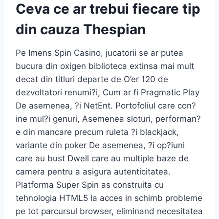
Ceva ce ar trebui fiecare tip
din cauza Thespian
Pe Imens Spin Casino, jucatorii se ar putea
bucura din oxigen biblioteca extinsa mai mult
decat din titluri departe de O’er 120 de
dezvoltatori renumi?i, Cum ar fi Pragmatic Play
De asemenea, ?i NetEnt. Portofoliul care con?
ine mul?i genuri, Asemenea sloturi, performan?
e din mancare precum ruleta ?i blackjack,
variante din poker De asemenea, ?i op?iuni
care au bust Dwell care au multiple baze de
camera pentru a asigura autenticitatea.
Platforma Super Spin as construita cu
tehnologia HTML5 la acces in schimb probleme
pe tot parcursul browser, eliminand necesitatea