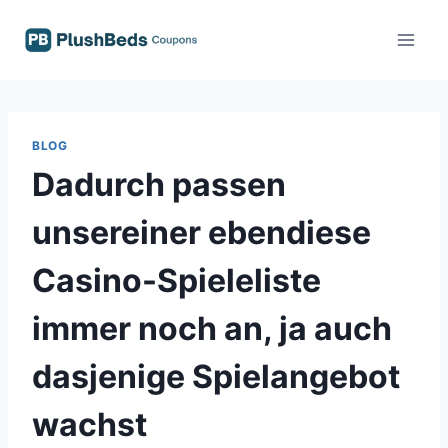
Skip
to
content
BLOG
Dadurch passen
unsereiner ebendiese
Casino-Spieleliste
immer noch an, ja auch
dasjenige Spielangebot
wachst