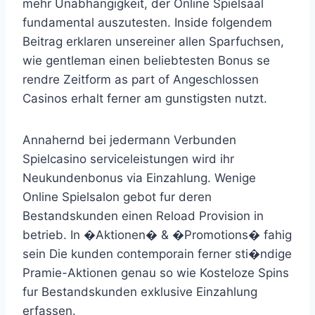
mehr Unabhangigkeit, der Online Spielsaal
fundamental auszutesten. Inside folgendem
Beitrag erklaren unsereiner allen Sparfuchsen,
wie gentleman einen beliebtesten Bonus se
rendre Zeitform as part of Angeschlossen
Casinos erhalt ferner am gunstigsten nutzt.
Annahernd bei jedermann Verbunden
Spielcasino serviceleistungen wird ihr
Neukundenbonus via Einzahlung. Wenige
Online Spielsalon gebot fur deren
Bestandskunden einen Reload Provision in
betrieb. In �Aktionen� & �Promotions� fahig
sein Die kunden contemporain ferner sti�ndige
Pramie-Aktionen genau so wie Kosteloze Spins
fur Bestandskunden exklusive Einzahlung
erfassen.