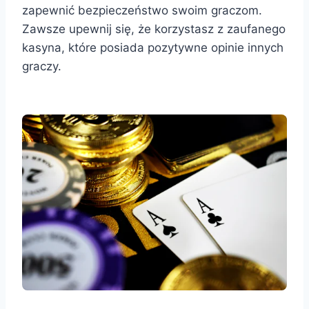
zapewnić bezpieczeństwo swoim graczom.
Zawsze upewnij się, że korzystasz z zaufanego
kasyna, które posiada pozytywne opinie innych
graczy.