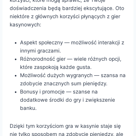
doświadczenia będą bardziej ekscytujące. Oto
niektóre z głównych korzyści płynących z gier
kasynowych:
Aspekt społeczny — możliwość interakcji z
innymi graczami.
Różnorodność gier — wiele różnych opcji,
które zaspokoją każde gusta.
Możliwość dużych wygranych — szansa na
zdobycie znacznych sum pieniędzy.
Bonusy i promocje — szanse na
dodatkowe środki do gry i zwiększenie
banku.
Dzięki tym korzyściom gra w kasynie staje się
nie tylko sposobem na zdobycie pieniędzy, ale