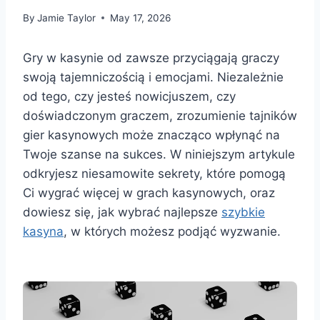
By
Jamie Taylor
May 17, 2026
Gry w kasynie od zawsze przyciągają graczy
swoją tajemniczością i emocjami. Niezależnie
od tego, czy jesteś nowicjuszem, czy
doświadczonym graczem, zrozumienie tajników
gier kasynowych może znacząco wpłynąć na
Twoje szanse na sukces. W niniejszym artykule
odkryjesz niesamowite sekrety, które pomogą
Ci wygrać więcej w grach kasynowych, oraz
dowiesz się, jak wybrać najlepsze
szybkie
kasyna
, w których możesz podjąć wyzwanie.