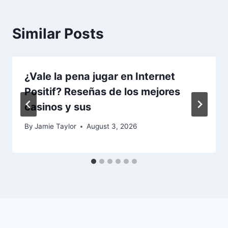
Similar Posts
¿Vale la pena jugar en Internet
Positif? Reseñas de los mejores
casinos y sus
By
Jamie Taylor
August 3, 2026