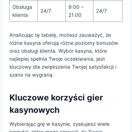
Obsługa
9:00 –
24/7
24/7
klienta
21:00
Analizując tę tabelę, możesz zauważyć, że
różne kasyna oferują różne poziomy bonusów
oraz obsługi klienta. Wybór kasyna, które
najlepiej spełnia Twoje oczekiwania, jest
kluczowy dla zwiększenia Twojej satysfakcji i
szans na wygraną.
Kluczowe korzyści gier
kasynowych
Wybierając grę w kasynie, zyskujesz wiele
korzyści, które mogą sprawić, że Twoje